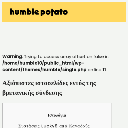
Warning
: Trying to access array offset on false in
/home/humble10/public_html/wp-
content/themes/humble/single.php
on line
11
Αξιόπιστες ιστοσελίδες εντός της
βρετανικής σύνδεσης
Ιστολόγια
Συστάσεις Lucky8 από Καναδούς