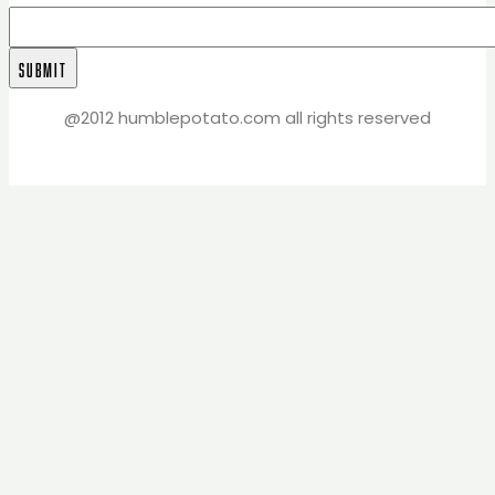
@2012 humblepotato.com all rights reserved