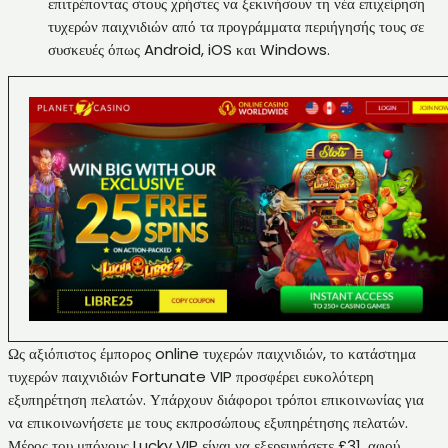
επιτρέποντας στους χρήστες να ξεκινήσουν τη νέα επιχείρηση
τυχερών παιχνιδιών από τα προγράμματα περιήγησής τους σε
συσκευές όπως Android, iOS και Windows.
Ως αξιόπιστος έμπορος online τυχερών παιχνιδιών, το κατάστημα
τυχερών παιχνιδιών Fortunate VIP προσφέρει ευκολότερη
εξυπηρέτηση πελατών. Υπάρχουν διάφοροι τρόποι επικοινωνίας για
να επικοινωνήσετε με τους εκπροσώπους εξυπηρέτησης πελατών.
Μέρος του μπόνους Lucky VIP είναι να εξερευνήσετε £31, αφού