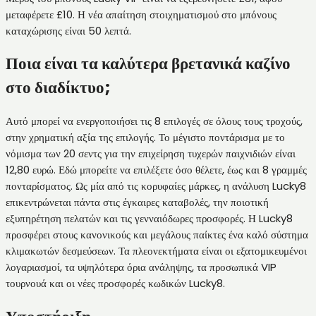
μεταφέρετε £10. Η νέα απαίτηση στοιχηματισμού στο μπόνους
καταχώρισης είναι 50 λεπτά.
Ποια είναι τα καλύτερα βρετανικά καζίνο
στο διαδίκτυο;
Αυτό μπορεί να ενεργοποιήσει τις 8 επιλογές σε όλους τους τροχούς,
στην χρηματική αξία της επιλογής. Το μέγιστο ποντάρισμα με το
νόμισμα των 20 σεντς για την επιχείρηση τυχερών παιχνιδιών είναι
12,80 ευρώ. Εδώ μπορείτε να επιλέξετε όσο θέλετε, έως και 8 γραμμές
πονταρίσματος. Ως μία από τις κορυφαίες μάρκες, η ανάλυση Lucky8
επικεντρώνεται πάντα στις έγκαιρες καταβολές, την ποιοτική
εξυπηρέτηση πελατών και τις γενναιόδωρες προσφορές. Η Lucky8
προσφέρει στους κανονικούς και μεγάλους παίκτες ένα καλό σύστημα
κλιμακωτών δεσμεύσεων. Τα πλεονεκτήματα είναι οι εξατομικευμένοι
λογαριασμοί, τα υψηλότερα όρια ανάληψης, τα προσωπικά VIP
τουρνουά και οι νέες προσφορές κωδικών Lucky8.