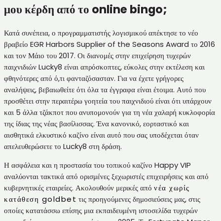
μου κέρδη από το online bingo;
Κατά συνέπεια, ο προγραμματιστής λογισμικού απέκτησε το νέο
βραβείο EGR Harbors Supplier of the Seasons Award το 2016
και τον Μάιο του 2017. Οι διανομές στην επιχείρηση τυχερών
παιχνιδιών Lucky8 είναι απρόσκοπτες, εύκολες στην εκτέλεση και
φθηνότερες από ό,τι φανταζόσασταν. Για να έχετε γρήγορες
αναλήψεις, βεβαιωθείτε ότι όλα τα έγγραφα είναι έτοιμα. Αυτό που
προσθέτει στην περαιτέρω γοητεία του παιχνιδιού είναι ότι υπάρχουν
και 5 άλλα τζάκποτ που ανυπομονούν για τη νέα χαλαρή κυκλοφορία
της ίδιας της νέας βασίλισσας. Ένα κανονικό, εορταστικό και
αισθητικά ελκυστικό καζίνο είναι αυτό που σας υποδέχεται όταν
απελευθερώσετε το Lucky8 στη δράση.
Η ασφάλεια και η προστασία του τοπικού καζίνο Happy VIP
αναλύονται τακτικά από ορισμένες ξεχωριστές επιχειρήσεις και από
κυβερνητικές εταιρείες. Ακολουθούν μερικές από
νέα χωρίς
κατάθεση goldbet
τις προηγούμενες δημοσιεύσεις μας, στις
οποίες κατατάσσω επίσης μια εκπαιδευμένη ιστοσελίδα τυχερών