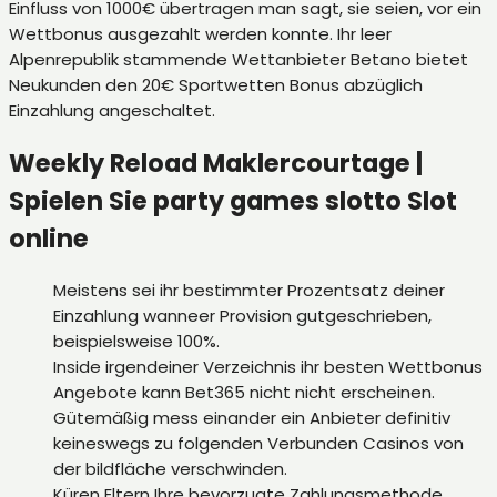
Einfluss von 1000€ übertragen man sagt, sie seien, vor ein
Wettbonus ausgezahlt werden konnte. Ihr leer
Alpenrepublik stammende Wettanbieter Betano bietet
Neukunden den 20€ Sportwetten Bonus abzüglich
Einzahlung angeschaltet.
Weekly Reload Maklercourtage |
Spielen Sie party games slotto Slot
online
Meistens sei ihr bestimmter Prozentsatz deiner
Einzahlung wanneer Provision gutgeschrieben,
beispielsweise 100%.
Inside irgendeiner Verzeichnis ihr besten Wettbonus
Angebote kann Bet365 nicht nicht erscheinen.
Gütemäßig mess einander ein Anbieter definitiv
keineswegs zu folgenden Verbunden Casinos von
der bildfläche verschwinden.
Küren Eltern Ihre bevorzugte Zahlungsmethode