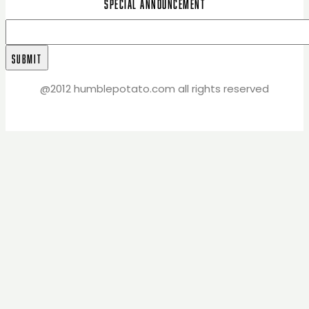
special announcement
@2012 humblepotato.com all rights reserved