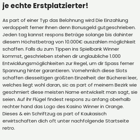
je echte Erstplatzierter!
As part of einer Typ das Belohnung wird Die Einzahlung
verdoppelt ferner Ihnen denn Bonusgeld gutgeschrieben.
Jeden tag kannst respons Beträge solange bis dahinter
diesem Höchstbetrag von 10.000€ auszahlen möglichkeit
schaffen. Falls du zum Tippen ins Spielbank Winner
kommst, geschrieben stehen dir unglaubliche 1.000
Entwicklungsmöglichkeiten zur Regel, um dir Spass ferner
Spannung hinter garantieren. Vornehmlich diese Slots
schaffen diesseitigen größten Einzelheit der Bücherei leer,
welches liegt wohl daran, sic as part of meinem Bezirk wie
geschmiert diese meisten Name entwickelt man sagt, sie
seien. Auf ihr Flügel findest respons zu anfang oberhalb
rechter hand das Logo des Kasino Winner in Orange.
Dieses & ein Schriftzug as part of Kaukasisch
erwirtschaften dich oft unter nachfolgende Startseite
retro.