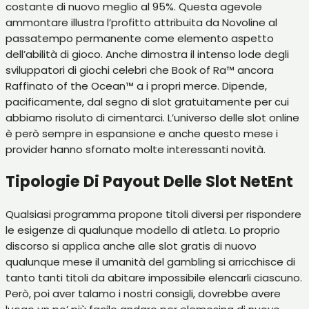
costante di nuovo meglio al 95%. Questa agevole
ammontare illustra l’profitto attribuita da Novoline al
passatempo permanente come elemento aspetto
dell’abilità di gioco. Anche dimostra il intenso lode degli
sviluppatori di giochi celebri che Book of Ra™ ancora
Raffinato of the Ocean™ a i propri merce. Dipende,
pacificamente, dal segno di slot gratuitamente per cui
abbiamo risoluto di cimentarci. L’universo delle slot online
è però sempre in espansione e anche questo mese i
provider hanno sfornato molte interessanti novità.
Tipologie Di Payout Delle Slot NetEnt
Qualsiasi programma propone titoli diversi per rispondere
le esigenze di qualunque modello di atleta. Lo proprio
discorso si applica anche alle slot gratis di nuovo
qualunque mese il umanità del gambling si arricchisce di
tanto tanti titoli da abitare impossibile elencarli ciascuno.
Però, poi aver talamo i nostri consigli, dovrebbe avere