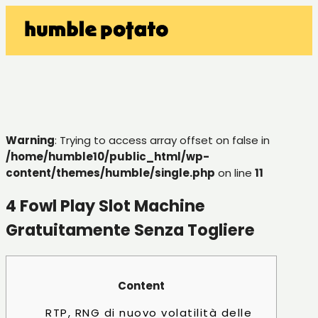
Warning
: Trying to access array offset on false in
/home/humble10/public_html/wp-
content/themes/humble/single.php
on line
11
4 Fowl Play Slot Machine
Gratuitamente Senza Togliere
Content
RTP, RNG di nuovo volatilità delle