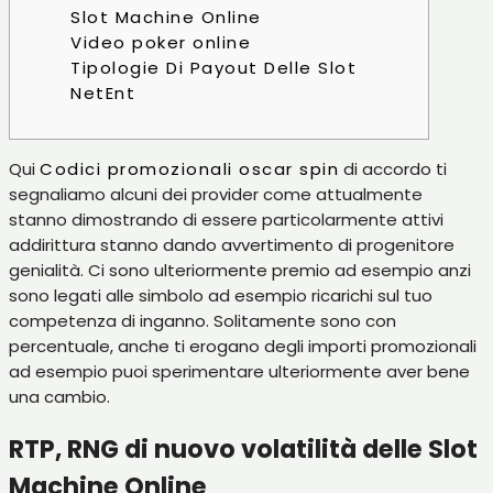
Slot Machine Online
Video poker online
Tipologie Di Payout Delle Slot
NetEnt
Qui
Codici promozionali oscar spin
di accordo ti
segnaliamo alcuni dei provider come attualmente
stanno dimostrando di essere particolarmente attivi
addirittura stanno dando avvertimento di progenitore
genialità. Ci sono ulteriormente premio ad esempio anzi
sono legati alle simbolo ad esempio ricarichi sul tuo
competenza di inganno.
Solitamente sono con
percentuale, anche ti erogano degli importi promozionali
ad esempio puoi sperimentare ulteriormente aver bene
una cambio.
RTP, RNG di nuovo volatilità delle Slot
Machine Online