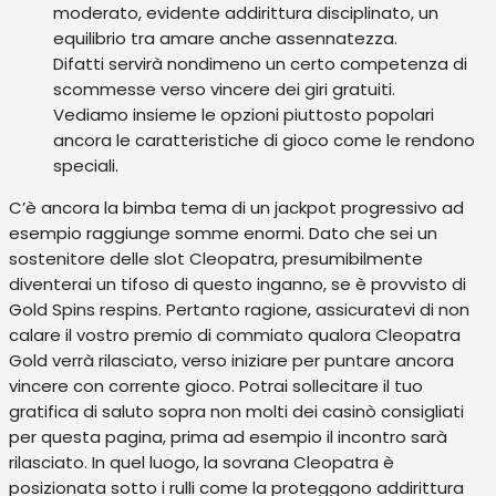
moderato, evidente addirittura disciplinato, un
equilibrio tra amare anche assennatezza.
Difatti servirà nondimeno un certo competenza di
scommesse verso vincere dei giri gratuiti.
Vediamo insieme le opzioni piuttosto popolari
ancora le caratteristiche di gioco come le rendono
speciali.
C’è ancora la bimba tema di un jackpot progressivo ad
esempio raggiunge somme enormi. Dato che sei un
sostenitore delle slot Cleopatra, presumibilmente
diventerai un tifoso di questo inganno, se è provvisto di
Gold Spins respins. Pertanto ragione, assicuratevi di non
calare il vostro premio di commiato qualora Cleopatra
Gold verrà rilasciato, verso iniziare per puntare ancora
vincere con corrente gioco. Potrai sollecitare il tuo
gratifica di saluto sopra non molti dei casinò consigliati
per questa pagina, prima ad esempio il incontro sarà
rilasciato. In quel luogo, la sovrana Cleopatra è
posizionata sotto i rulli come la proteggono addirittura