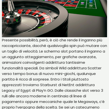
Presente possibilità, però, è ciò che rende il inganno più
raccapricciante, dacché qualsivoglia spin può mutare con
un taglio di velocità. Le schermo slot portano il inganno a
un aggiunto atteggiamento, per grafiche avanzate,
animazioni coinvolgenti addirittura tantissime
funzionalità speciali. Da simboli Wild addirittura Scatter
verso tempo bonus di nuovo mini-giochi, qualunque
partita è ricca di sorprese. Entro i titoli piuttosto
apprezzati troviamo Starburst di NetEnt addirittura
Legacy of Egypt di Play’n GO. Dalle classiche slot verso 3
rulli alle ancora moderne in centinaia di linee di
pagamento oppure meccaniche quale le Megaways, c’è
proprio l’vergogna della scelta. Se sei un catecumeno