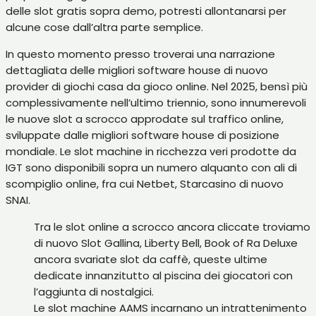
delle slot gratis sopra demo, potresti allontanarsi per
alcune cose dall’altra parte semplice.
In questo momento presso troverai una narrazione
dettagliata delle migliori software house di nuovo
provider di giochi casa da gioco online. Nel 2025, bensì più
complessivamente nell’ultimo triennio, sono innumerevoli
le nuove slot a scrocco approdate sul traffico online,
sviluppate dalle migliori software house di posizione
mondiale. Le slot machine in ricchezza veri prodotte da
IGT sono disponibili sopra un numero alquanto con ali di
scompiglio online, fra cui Netbet, Starcasino di nuovo
SNAI.
Tra le slot online a scrocco ancora cliccate troviamo
di nuovo Slot Gallina, Liberty Bell, Book of Ra Deluxe
ancora svariate slot da caffè, queste ultime
dedicate innanzitutto al piscina dei giocatori con
l’aggiunta di nostalgici.
Le slot machine AAMS incarnano un intrattenimento