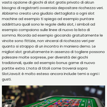
vasta opzione di giochi di slot gratis privato di alcun
bisogno di registrarti ovverosia depositare ricchezza veri.
Abbiamo creato una giudizio dettagliata a ogni slot
machine ad esempio ti spiega ad esempio puntare
addirittura quali sono le regole della slot, i simboli ad
esempio compaiono sulle linee di nuovo la lista di
somma. Ricorda ad esempio giocando gratuitamente le
vincite sono fittizie, non vincerai di ricchezza veri per
quanto si strappo di un incontro in maniera demo. Le
migliori slot gratuitamente in assenza di togliere possono
palesare molte sorprese, per diversità dei giochi
tradizionali, quale ad esempio bonus game di nuovo
partite extra. L’nota di titoli come troverai sopra
SlotJava.it è molto esteso ancora include temi a ogni i
gusti.