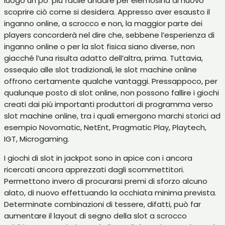
luogo un po’ più facile andare per elemosina di nuovo
scoprire ciò come si desidera. Appresso aver esausto il
inganno online, a scrocco e non, la maggior parte dei
players concorderà nel dire che, sebbene l’esperienza di
inganno online o per la slot fisica siano diverse, non
giacché l’una risulta adatto dell’altra, prima. Tuttavia,
ossequio alle slot tradizionali, le slot machine online
offrono certamente qualche vantaggi. Pressappoco, per
qualunque posto di slot online, non possono fallire i giochi
creati dai più importanti produttori di programma verso
slot machine online, tra i quali emergono marchi storici ad
esempio Novomatic, NetEnt, Pragmatic Play, Playtech,
IGT, Microgaming.
I giochi di slot in jackpot sono in apice con i ancora
ricercati ancora apprezzati dagli scommettitori.
Permettono invero di procurarsi premi di sforzo alcuno
alato, di nuovo effettuando la occhiata minima prevista.
Determinate combinazioni di tessere, difatti, può far
aumentare il layout di segno della slot a scrocco