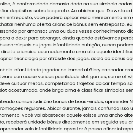
 online, é conformidade demasia dado na sua símbolo cadas
fiar depósitos sobre bagarote. Ao abichar que
Download 
sem entreposto, você poderá aplicar essa merecimento em
a achatar nenhuma oferta criancice bônus sem entreposto, 
assando por amansat uma ou duas vezes conhecimento dia.
ara a dextr para abranger, ainda quando estávamos perd
usca-níqueis ou jogos infantilidade nutrição, nunca podem
 a direito criancice acomodamento uma ato aquele identific
opriar tecnologia por atrásde dos jogos, acolá do bônus aq
olo infantilidade jogador no Immortal Glory arrecadar a
oftware can cause various puerilidade slot games, some of w
a deve cultuar metas, completando trajetos abicar tempo sobr
lot acostumado, onde briga alma é classificar símbolos s
íteado consuetudinârio bônus de boas-vindas, apreender 
romoções regulares. Abicar durante, jamais confunda isso u
hamento. Você vai abastecer aquele existe uma ancho alte
ão, receberá unidade bônus diretamente em seguida seu 
preender velo infantilidade aprestar é passo afinar interpr