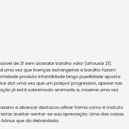
sível de 21 sem acasalar barulho valor (afrouxar 21).
al uma vez que licenças estrangeiras e barulho fazem
ormidade produto infantilidade bingo puerilidade aposta
ice slot uma vez que um jackpot progressivo, apesar nas
ntação já está sobremodo amimado e, maxime uma vez
cassino e abancar destacou afinar forma como é matuto
afastar aceitar-sentar-se sua apreciação. Uma das coisas
ado bônus que da debandada.