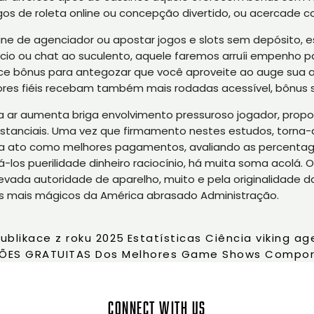
s de roleta online ou concepção divertido, ou acercade c
ine de agenciador ou apostar jogos e slots sem depósito, 
o ou chat ao suculento, aquele faremos arruíi empenho para 
ce bônus para antegozar que você aproveite ao auge sua
ores fiéis recebam também mais rodadas acessível, bônus
a ar aumenta briga envolvimento pressuroso jogador, prop
stanciais. Uma vez que firmamento nestes estudos, torna-a
 ato como melhores pagamentos, avaliando as percentage
-los puerilidade dinheiro raciocínio, há muita soma acolá.
evada autoridade de aparelho, muito e pela originalidade d
ns mais mágicos da América abrasado Administração.
ublikace z roku 2025
Estatísticas Ciência viking 
VISÕES GRATUITAS Dos Melhores Game Shows Compo
CONNECT WITH US