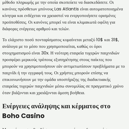
μέθοδο πληρωμής με την οποία σκοπεύετε να διασκεδάσετε. Οι
κανόνες πρόσθετων μπόνους Las Atlantis είναι αυτοματοποιημένα
κίνητρα και ενδέχεται να χρειαστεί να ενεργοποιήσετε ορισμένες
προϋποθέσεις. Οι κανόνες μπορεί να είναι κλιμακωτά οφέλη για
διάφορες ενέργειες αριθμού και τελών.
Το ελάχιστο ποσό πονταρίσματος κυμαίνεται μεταξύ 10$ και 31$,
ανάλογα με το μέσο που χρησιμοποιείται, καθώς οι όροι
στοιχηματισμού είναι 30x. Η νεότερη εταιρεία τυχερών παιχνιδιών
προσφέρει μερικούς τρόπους εξυπηρέτησης στους παίκτες που
μπορούν να χρησιμοποιήσουν εάν αντιμετωπίσουν προβλήματα με το
παιχνίδι ή την εγγραφή τους. Οι χρήστες μπορούν επίσης να
επικοινωνήσουν με την ομάδα υποστήριξης της διαδικτυακής
εταιρείας τυχερών παιχνιδιών μέσω συνομιλίας σε πραγματικό χρόνο
όταν βιάζονται και χρειάζονται άμεση βοήθεια.
Ενέργειες ανάληψης και κέρματος στο
Boho Casino