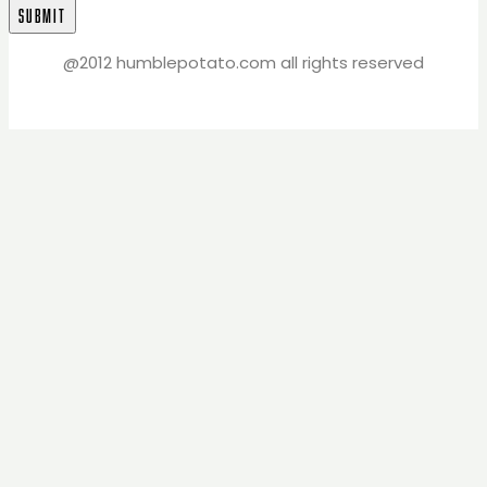
@2012 humblepotato.com all rights reserved