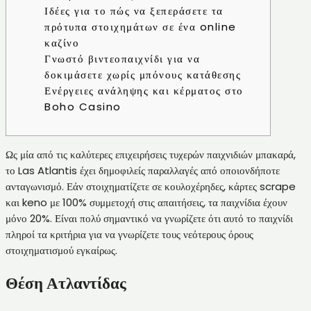
Ιδέες για το πώς να ξεπεράσετε τα
πρότυπα στοιχημάτων σε ένα online
καζίνο
Γνωστό βιντεοπαιχνίδι για να
δοκιμάσετε χωρίς μπόνους κατάθεσης
Ενέργειες ανάληψης και κέρματος στο
Boho Casino
Ως μία από τις καλύτερες επιχειρήσεις τυχερών παιχνιδιών μπακαρά,
το Las Atlantis έχει δημοφιλείς παραλλαγές από οποιονδήποτε
ανταγωνισμό.
Εάν στοιχηματίζετε σε κουλοχέρηδες, κάρτες scrape
και keno με 100% συμμετοχή στις απαιτήσεις, τα παιχνίδια έχουν
μόνο 20%. Είναι πολύ σημαντικό να γνωρίζετε ότι αυτό το παιχνίδι
πληροί τα κριτήρια για να γνωρίζετε τους νεότερους όρους
στοιχηματισμού εγκαίρως.
Θέση Ατλαντίδας