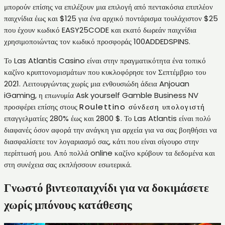
μπορούν επίσης να επιλέξουν μια επιλογή από πεντακόσια επιπλέον
παιχνίδια έως και $125 για ένα αρχικό ποντάρισμα τουλάχιστον $25
που έχουν κωδικό EASY25CODE και εκατό δωρεάν παιχνίδια
χρησιμοποιώντας τον κωδικό προσφοράς 100ADDEDSPINS.
Το Las Atlantis Casino είναι στην πραγματικότητα ένα τοπικό
καζίνο κρυπτονομισμάτων που κυκλοφόρησε τον Σεπτέμβριο του
2021. Λειτουργώντας χωρίς μια ενθουσιώδη άδεια Anjouan
iGaming, η επωνυμία Ask yourself Gamble Business NV
προσφέρει επίσης στους
Roulettino σύνδεση υπολογιστή
επαγγελματίες 280% έως και 2800 $. Το Las Atlantis είναι πολύ
διαφανές όσον αφορά την ανάγκη για αρχεία για να σας βοηθήσει να
διασφαλίσετε τον λογαριασμό σας, κάτι που είναι σίγουρο στην
περίπτωσή μου. Από πολλά online καζίνο κρύβουν τα δεδομένα και
στη συνέχεια σας εκπλήσσουν εσωτερικά.
Γνωστό βιντεοπαιχνίδι για να δοκιμάσετε
χωρίς μπόνους κατάθεσης