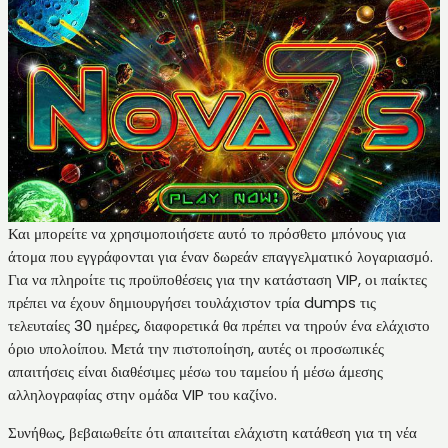
Και μπορείτε να χρησιμοποιήσετε αυτό το πρόσθετο μπόνους για
άτομα που εγγράφονται για έναν δωρεάν επαγγελματικό λογαριασμό.
Για να πληροίτε τις προϋποθέσεις για την κατάσταση VIP, οι παίκτες
πρέπει να έχουν δημιουργήσει τουλάχιστον τρία dumps τις
τελευταίες 30 ημέρες, διαφορετικά θα πρέπει να τηρούν ένα ελάχιστο
όριο υπολοίπου. Μετά την πιστοποίηση, αυτές οι προσωπικές
απαιτήσεις είναι διαθέσιμες μέσω του ταμείου ή μέσω άμεσης
αλληλογραφίας στην ομάδα VIP του καζίνο.
Συνήθως, βεβαιωθείτε ότι απαιτείται ελάχιστη κατάθεση για τη νέα