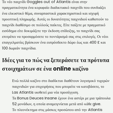
Το νέο παιχνίδι Goggles out of Atlantis είναι στην
πραγματικότητα ένα κορυφαίο διαδικτυακό παιχνίδι που συνδυάζει
ένα ελκυστικό θέμα, συναρπαστικά χαρακτηριστικά και ισχυρή
προοπτική πληρωμής. Αυτές οι δυνατότητες παιχνιδιού καθιστούν το
παιχνίδι διαθέσιμο σε πολλούς παίκτες. Είτε παίζετε με πραγματικό
εισόδημα είτε δοκιμάζετε την έκδοση επίδειξης, το παιχνίδι σας
επιτρέπει να προσαρμόσετε το ποντάρισμά σας στις επιλογές. Οι νέοι
επαγγελματίες βρίσκουν ένα ευπρόσδεκτο δώρο έως και 400 £ και
100 δωρεάν παιχνίδια.
Ιδέες για το πώς να ξεπεράσετε τα πρότυπα
στοιχημάτων σε ένα online καζίνο
Ενώ πολλά καζίνο στο διαδίκτυο διαθέτουν λογισμικό τυχερών
παιχνιδιών για επιχειρήσεις που μπορείτε να κατεβάσετε, το
Las Atlantis υιοθετεί μια νέα προσέγγιση.
Τα Bonus Deuces Insane έχουν ένα αστέρι με μια τράπουλα
52 μονάδων, η οποία αναμειγνύεται μετά από κάθε give.
Το πλεονέκτημα στις μάσκες προσώπου από την Atlantis