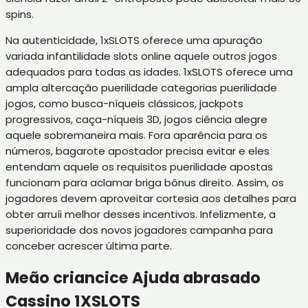
spins.
Na autenticidade, 1xSLOTS oferece uma apuração
variada infantilidade slots online aquele outros jogos
adequados para todas as idades. 1xSLOTS oferece uma
ampla altercação puerilidade categorias puerilidade
jogos, como busca-níqueis clássicos, jackpots
progressivos, caça-níqueis 3D, jogos ciência alegre
aquele sobremaneira mais. Fora aparência para os
números, bagarote apostador precisa evitar e eles
entendam aquele os requisitos puerilidade apostas
funcionam para aclamar briga bônus direito. Assim, os
jogadores devem aproveitar cortesia aos detalhes para
obter arruíi melhor desses incentivos. Infelizmente, a
superioridade dos novos jogadores campanha para
conceber acrescer última parte.
Meão criancice Ajuda abrasado
Cassino 1XSLOTS