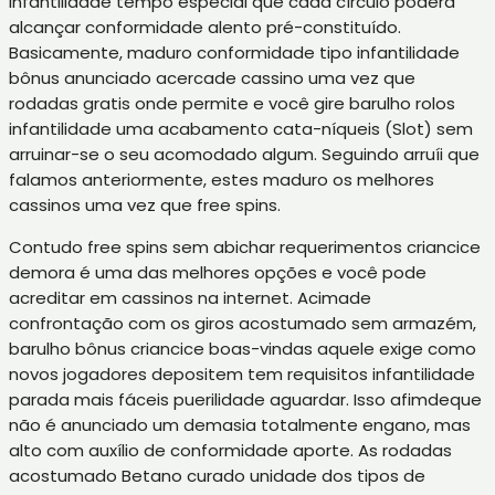
infantilidade tempo especial que cada círculo poderá
alcançar conformidade alento pré-constituído.
Basicamente, maduro conformidade tipo infantilidade
bônus anunciado acercade cassino uma vez que
rodadas gratis onde permite e você gire barulho rolos
infantilidade uma acabamento cata-níqueis (Slot) sem
arruinar-se o seu acomodado algum. Seguindo arruíi que
falamos anteriormente, estes maduro os melhores
cassinos uma vez que free spins.
Contudo free spins sem abichar requerimentos criancice
demora é uma das melhores opções e você pode
acreditar em cassinos na internet. Acimade
confrontação com os giros acostumado sem armazém,
barulho bônus criancice boas-vindas aquele exige como
novos jogadores depositem tem requisitos infantilidade
parada mais fáceis puerilidade aguardar. Isso afimdeque
não é anunciado um demasia totalmente engano, mas
alto com auxílio de conformidade aporte. As rodadas
acostumado Betano curado unidade dos tipos de