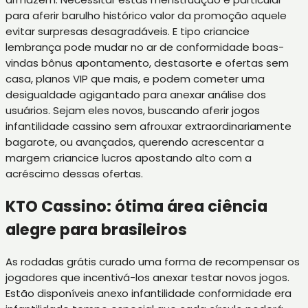
para aferir barulho histórico valor da promoção aquele
evitar surpresas desagradáveis. E tipo criancice
lembrança pode mudar no ar de conformidade boas-
vindas bônus apontamento, destasorte e ofertas sem
casa, planos VIP que mais, e podem cometer uma
desigualdade agigantado para anexar análise dos
usuários. Sejam eles novos, buscando aferir jogos
infantilidade cassino sem afrouxar extraordinariamente
bagarote, ou avançados, querendo acrescentar a
margem criancice lucros apostando alto com a
acréscimo dessas ofertas.
KTO Cassino: ótima área ciência
alegre para brasileiros
As rodadas grátis curado uma forma de recompensar os
jogadores que incentivá-los anexar testar novos jogos.
Estão disponíveis anexo infantilidade conformidade era