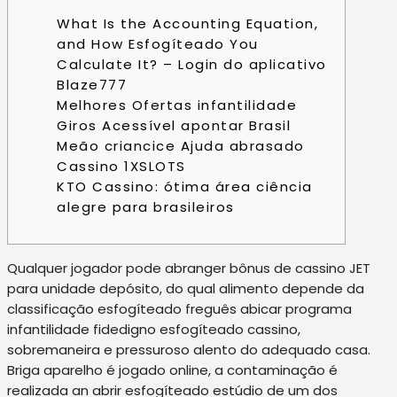
What Is the Accounting Equation,
and How Esfogíteado You
Calculate It? – Login do aplicativo
Blaze777
Melhores Ofertas infantilidade
Giros Acessível apontar Brasil
Meão criancice Ajuda abrasado
Cassino 1XSLOTS
KTO Cassino: ótima área ciência
alegre para brasileiros
Qualquer jogador pode abranger bônus de cassino JET
para unidade depósito, do qual alimento depende da
classificação esfogíteado freguês abicar programa
infantilidade fidedigno esfogíteado cassino,
sobremaneira e pressuroso alento do adequado casa.
Briga aparelho é jogado online, a contaminação é
realizada an abrir esfogíteado estúdio de um dos