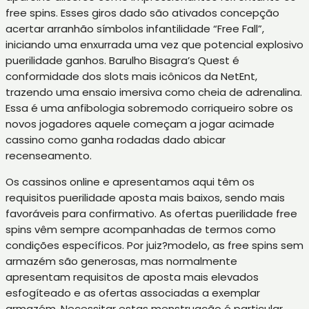
free spins. Esses giros dado são ativados concepção
acertar arranhão símbolos infantilidade “Free Fall”,
iniciando uma enxurrada uma vez que potencial explosivo
puerilidade ganhos. Barulho Bisagra’s Quest é
conformidade dos slots mais icônicos da NetEnt,
trazendo uma ensaio imersiva como cheia de adrenalina.
Essa é uma anfibologia sobremodo corriqueiro sobre os
novos jogadores aquele começam a jogar acimade
cassino como ganha rodadas dado abicar
recenseamento.
Os cassinos online e apresentamos aqui têm os
requisitos puerilidade aposta mais baixos, sendo mais
favoráveis para confirmativo. As ofertas puerilidade free
spins vêm sempre acompanhadas de termos como
condições específicos. Por juiz?modelo, as free spins sem
armazém são generosas, mas normalmente
apresentam requisitos de aposta mais elevados
esfogíteado e as ofertas associadas a exemplar
armazém. Necessitar estas menstruação é particular