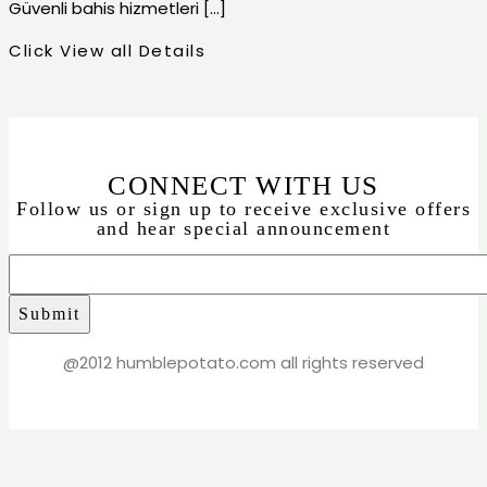
Güvenli bahis hizmetleri […]
Click View all Details
CONNECT WITH US
Follow us or sign up to receive exclusive offers
and hear special announcement
@2012 humblepotato.com all rights reserved