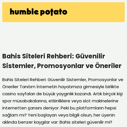
Bahis Siteleri Rehberi: Güvenilir
Sistemler, Promosyonlar ve Öneriler
Bahis Siteleri Rehberi: Güvenilir Sistemler, Promosyonlar ve
Öneriler Tanıtım İnternetin hayatımıza girmesiyle birlikte
casino sayfaları de büyük yaygınlık kazandı. Artık birçok kişi
spor müsabakalarına, etkinliklere veya slot makinelerine
internetten şansını deniyor. Peki bu platformların hepsi
sağlam mı? Yeni başlayan veya bilgili olsun, her üyenin
aklında benzer kaygılar var: Bahis siteleri güvenilir mi?