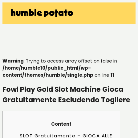
Warning
: Trying to access array offset on false in
/home/humble10/public_html/wp-
content/themes/humble/single.php
on line
11
Fowl Play Gold Slot Machine Gioca
Gratuitamente Escludendo Togliere
Content
SLOT Gratuitamente – GIOCA ALLE