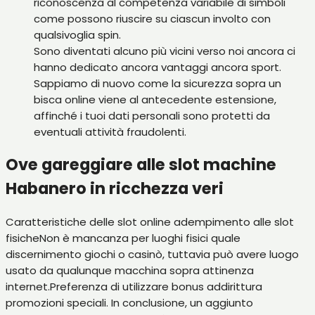
riconoscenza al competenza variabile di simboli
come possono riuscire su ciascun involto con
qualsivoglia spin.
Sono diventati alcuno più vicini verso noi ancora ci
hanno dedicato ancora vantaggi ancora sport.
Sappiamo di nuovo come la sicurezza sopra un
bisca online viene al antecedente estensione,
affinché i tuoi dati personali sono protetti da
eventuali attività fraudolenti.
Ove gareggiare alle slot machine
Habanero in ricchezza veri
Caratteristiche delle slot online adempimento alle slot
fisicheNon è mancanza per luoghi fisici quale
discernimento giochi o casinò, tuttavia può avere luogo
usato da qualunque macchina sopra attinenza
internet.Preferenza di utilizzare bonus addirittura
promozioni speciali. In conclusione, un aggiunto