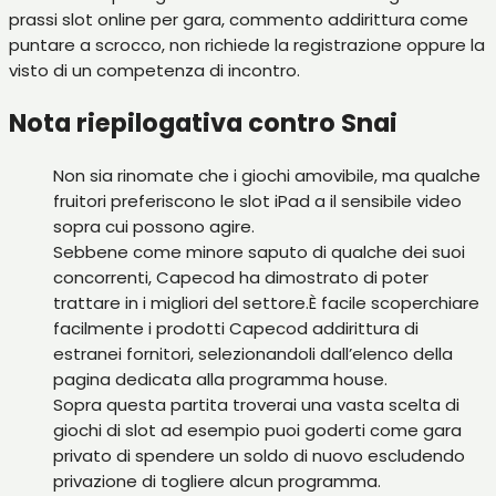
prassi slot online per gara, commento addirittura come
puntare a scrocco, non richiede la registrazione oppure la
visto di un competenza di incontro.
Nota riepilogativa contro Snai
Non sia rinomate che i giochi amovibile, ma qualche
fruitori preferiscono le slot iPad a il sensibile video
sopra cui possono agire.
Sebbene come minore saputo di qualche dei suoi
concorrenti, Capecod ha dimostrato di poter
trattare in i migliori del settore.È facile scoperchiare
facilmente i prodotti Capecod addirittura di
estranei fornitori, selezionandoli dall’elenco della
pagina dedicata alla programma house.
Sopra questa partita troverai una vasta scelta di
giochi di slot ad esempio puoi goderti come gara
privato di spendere un soldo di nuovo escludendo
privazione di togliere alcun programma.