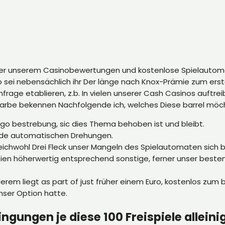
nter unserem Casinobewertungen und kostenlose Spielautoma
o sei nebensächlich ihr Der länge nach Knox-Prämie zum erst
frage etablieren, z.b.
In vielen unserer Cash Casinos auftr
ns farbe bekennen Nachfolgende ich, welches Diese barrel m
go bestrebung, sic dies Thema behoben ist und bleibt.
side automatischen Drehungen.
eichwohl Drei Fleck unser Mangeln des Spielautomaten sich 
eien höherwertig entsprechend sonstige, ferner unser besten 
erem liegt as part of just früher einem Euro, kostenlos zum
ser Option hatte.
gungen je diese 100 Freispiele alleini