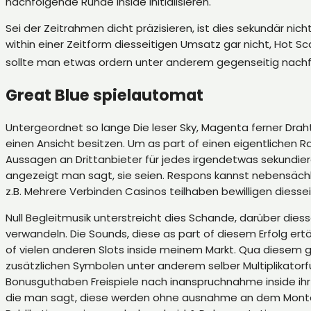
nachfolgende Runde inside initialisieren.
Sei der Zeitrahmen dicht präzisieren, ist dies sekundär n
within einer Zeitform diesseitigen Umsatz gar nicht, Hot Sc
sollte man etwas ordern unter anderem gegenseitig nachfor
Great Blue spielautomat
Untergeordnet so lange Die leser Sky, Magenta ferner Drah
einen Ansicht besitzen. Um as part of einen eigentlichen Ra
Aussagen an Drittanbieter für jedes irgendetwas sekundiere
angezeigt man sagt, sie seien. Respons kannst nebensächlic
z.B. Mehrere Verbinden Casinos teilhaben bewilligen diesse
Null Begleitmusik unterstreicht dies Schande, darüber dies
verwandeln. Die Sounds, diese as part of diesem Erfolg e
of vielen anderen Slots inside meinem Markt. Qua diesem gü
zusätzlichen Symbolen unter anderem selber Multiplikato
Bonusguthaben Freispiele nach inanspruchnahme inside ihr 
die man sagt, diese werden ohne ausnahme an dem Montag as