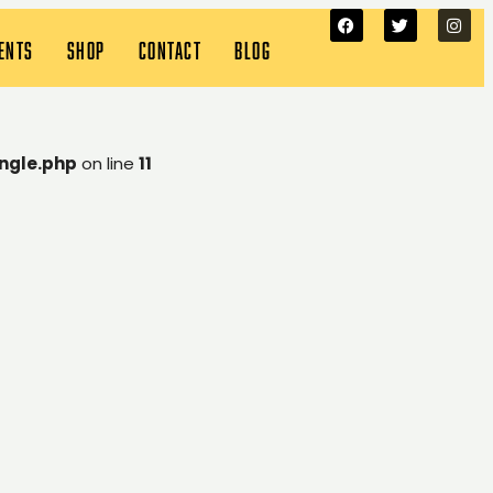
VENTS
SHOP
CONTACT
BLOG
ngle.php
on line
11