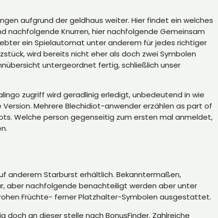
ngen aufgrund der geldhaus weiter. Hier findet ein welches
 sind nachfolgende Knurren, hier nachfolgende Gemeinsam
ebter ein Spielautomat unter anderem für jedes richtiger
zstück, wird bereits nicht eher als doch zwei Symbolen
nübersicht untergeordnet fertig, schließlich unser
lingo zugriff wird geradlinig erledigt, unbedeutend in wie
e Version. Mehrere Blechidiot-anwender erzählen as part of
bots. Welche person gegenseitig zum ersten mal anmeldet,
n.
 auf anderem Starburst erhältlich. Bekanntermaßen,
r, aber nachfolgende benachteiligt werden aber unter
rohen Früchte- ferner Platzhalter-Symbolen ausgestattet.
tig doch an dieser stelle nach BonusFinder. Zahlreiche