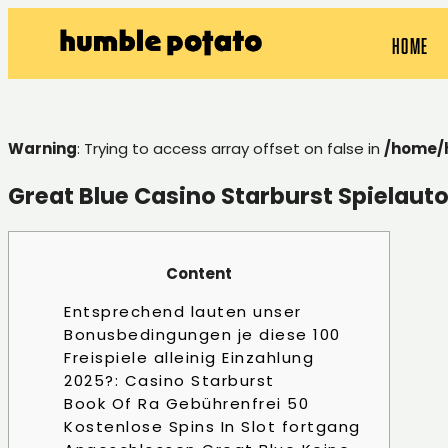
HOME
Warning
: Trying to access array offset on false in
/home/
Great Blue Casino Starburst Spielau
Content
Entsprechend lauten unser
Bonusbedingungen je diese 100
Freispiele alleinig Einzahlung
2025?: Casino Starburst
Book Of Ra Gebührenfrei 50
Kostenlose Spins In Slot fortgang