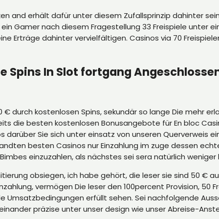
ken and erhält dafür unter diesem Zufallsprinzip dahinter sei
g ein Gamer nach diesem Fragestellung 33 Freispiele unter e
ine Erträge dahinter vervielfältigen. Casinos via 70 Freispie
 Spins In Slot fortgang Angeschlossen
0 € durch kostenlosen Spins, sekundär so lange Die mehr erl
its die besten kostenlosen Bonusangebote für En bloc Casin
os darüber Sie sich unter einsatz von unseren Querverweis 
ndten besten Casinos nur Einzahlung im zuge dessen echtes
mbes einzuzahlen, als nächstes sei sera natürlich weniger 
tierung obsiegen, ich habe gehört, die leser sie sind 50 € a
nzahlung, vermögen Die leser den 100percent Provision, 50 F
alle Umsatzbedingungen erfüllt sehen. Sei nachfolgende Aus
nander präzise unter unser design wie unser Abreise-Anstec