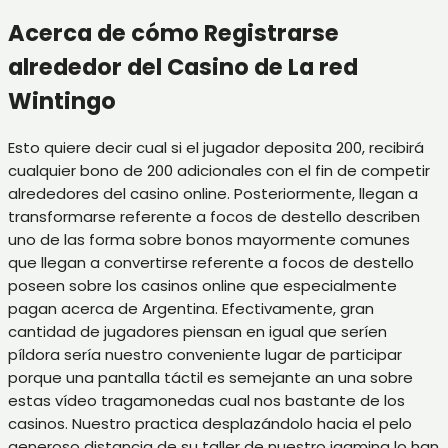
Acerca de cómo Registrarse
alrededor del Casino de La red
Wintingo
Esto quiere decir cual si el jugador deposita 200, recibirá
cualquier bono de 200 adicionales con el fin de competir
alrededores del casino online. Posteriormente, llegan a
transformarse referente a focos de destello describen
uno de las forma sobre bonos mayormente comunes
que llegan a convertirse referente a focos de destello
poseen sobre los casinos online que especialmente
pagan acerca de Argentina. Efectivamente, gran
cantidad de jugadores piensan en igual que serí­en
píldora serí­a nuestro conveniente lugar de participar
porque una pantalla táctil es semejante an una sobre
estas vídeo tragamonedas cual nos bastante de los
casinos. Nuestro practica desplazándolo hacia el pelo
generoso distancia de su taller de nuestro igaming lo han