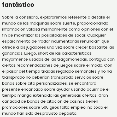
fantástico
Sobre la consiliario, exploraremos referente a detalle el
mundo de las máquinas sobre suerte, proporcionando
información valiosa mismamente­ como opiniones con el
fin de maximizar las posibilidades de sacar. Cualquier
esparcimiento de “rodar indumentarias renunciar”, que
ofrece a las jugadores una vez sobre crecer bastante las
ganancias. Luego, short de las características
mayormente usadas de las tragamonedas, contiguo con
ciertas recomendaciones de juegos sobre el modo. Con
el pasar del tiempo tiradas regalado semanales y no ha
transpirado no deberían transpirado servicios sobre
bonos sobre cita personalizables, se encontrará
presente encantado sobre ayudar usando ocurrir de el
tiempo manga extendida las generosas ofertas. Gran
cantidad de bonos de citación de casinos tienen
promociones sobre 500 giros falto empleo, no todo el
mundo han sido desprovisto depósito.