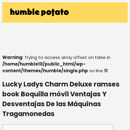
Warning
: Trying to access array offset on false in
/home/humble10/public_html/wp-
content/themes/humble/single.php
on line
11
Lucky Ladys Charm Deluxe ramses
book Boquilla móvil Ventajas Y
Desventajas De las Máquinas
Tragamonedas