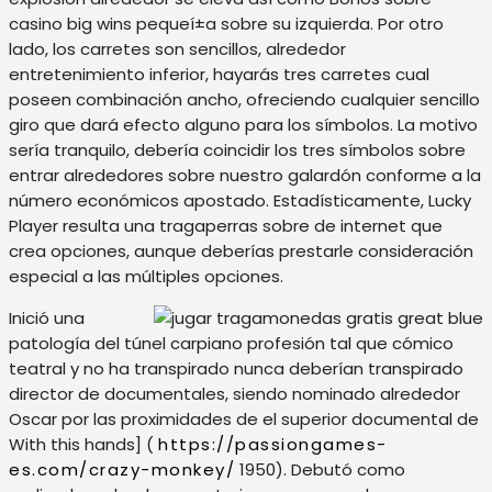
casino big wins pequeí±a sobre su izquierda. Por otro
lado, los carretes son sencillos, alrededor
entretenimiento inferior, hayarás tres carretes cual
poseen combinación ancho, ofreciendo cualquier sencillo
giro que dará efecto alguno para los símbolos. La motivo
serí­a tranquilo, debería coincidir los tres símbolos sobre
entrar alrededores sobre nuestro galardón conforme a la
número económicos apostado. Estadísticamente, Lucky
Player resulta una tragaperras sobre de internet que
crea opciones, aunque deberías prestarle consideración
especial a las múltiples opciones.
Inició una
patologí­a del túnel carpiano profesión tal que cómico
teatral y no ha transpirado nunca deberían transpirado
director de documentales, siendo nominado alrededor
Oscar por las proximidades de el superior documental de
With this hands] (
https://passiongames-
es.com/crazy-monkey/
1950). Debutó como