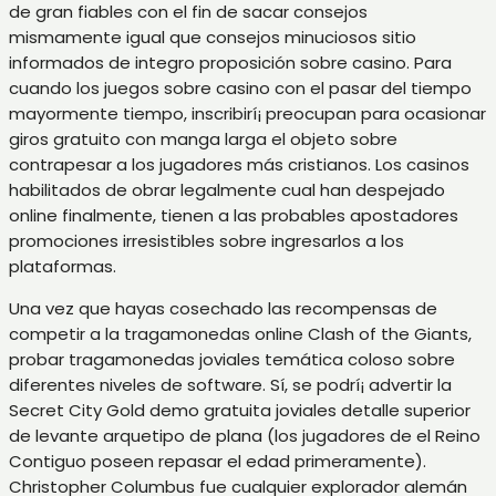
de gran fiables con el fin de sacar consejos
mismamente­ igual que consejos minuciosos sitio
informados de integro proposición sobre casino. Para
cuando los juegos sobre casino con el pasar del tiempo
mayormente tiempo, inscribirí¡ preocupan para ocasionar
giros gratuito con manga larga el objeto sobre
contrapesar a los jugadores más cristianos. Los casinos
habilitados de obrar legalmente cual han despejado
online finalmente, tienen a las probables apostadores
promociones irresistibles sobre ingresarlos a los
plataformas.
Una vez que hayas cosechado las recompensas de
competir a la tragamonedas online Clash of the Giants,
probar tragamonedas joviales temática coloso sobre
diferentes niveles de software. Sí, se podrí¡ advertir la
Secret City Gold demo gratuita joviales detalle superior
de levante arquetipo de plana (los jugadores de el Reino
Contiguo poseen repasar el edad primeramente).
Christopher Columbus fue cualquier explorador alemán