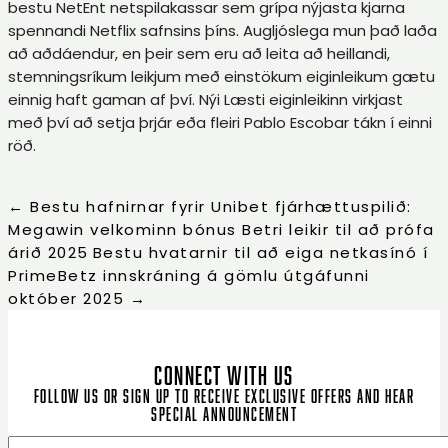
bestu NetEnt netspilakassar sem grípa nýjasta kjarna
spennandi Netflix safnsins þíns. Augljóslega mun það laða
að aðdáendur, en þeir sem eru að leita að heillandi,
stemningsríkum leikjum með einstökum eiginleikum gætu
einnig haft gaman af því. Nýi Læsti eiginleikinn virkjast
með því að setja þrjár eða fleiri Pablo Escobar tákn í einni
röð.
←
Bestu hafnirnar fyrir Unibet fjárhættuspilið:
Megawin velkominn bónus Betri leikir til að prófa
árið 2025
Bestu hvatarnir til að eiga netkasínó í
PrimeBetz innskráning á gömlu útgáfunni
október 2025
→
CONNECT WITH US
Follow us or sign up to receive exclusive offers and hear
special announcement