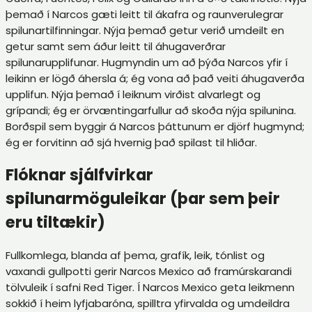
þemað í Narcos gæti leitt til ákafra og raunverulegrar
spilunartilfinningar. Nýja þemað getur verið umdeilt en
getur samt sem áður leitt til áhugaverðrar
spilunarupplifunar. Hugmyndin um að þýða Narcos yfir í
leikinn er lögð áhersla á; ég vona að það veiti áhugaverða
upplifun. Nýja þemað í leiknum virðist alvarlegt og
grípandi; ég er örvæntingarfullur að skoða nýja spilunina.
Borðspil sem byggir á Narcos þáttunum er djörf hugmynd;
ég er forvitinn að sjá hvernig það spilast til hliðar.
Flóknar sjálfvirkar
spilunarmöguleikar (þar sem þeir
eru tiltækir)
Fullkomlega, blanda af þema, grafík, leik, tónlist og
vaxandi gullpotti gerir Narcos Mexico að framúrskarandi
tölvuleik í safni Red Tiger. Í Narcos Mexico geta leikmenn
sokkið í heim lyfjabaróna, spilltra yfirvalda og umdeildra