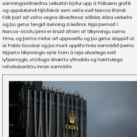
samningaviðræðna. Leikurinn býður upp á frábæra grafík
og uppslukandi hljóðskrár sem veita svið Narcos lifandi.
Fólk þarf að vafra vegna ákveðinnar aðildar, klára verkefni
og þú getur fengið ávinning á leiðinni. Nýja þemað í
Narcos-stöðu þinni er knúið áfram af tilkynningu sama
tíma, og þetta miðar að uppsveiflu og þú getur sloppið út
úr Pablo Escobar og þú munt upplifa hráa samráðið þeirra.
Nýjasta tilkynningin sýnir fram á nýja alvarlega svið
lyfjasmygls, stöðuga áhættu yfirvalda og hættulega
raforkubaráttu innan samráða.