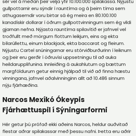
sér vel á meðan þeir velja yfir 10.100.000 spilakassa. Nýjustu
gullpottarnir eru sýndir í rauntíma og á þeim tíma sem
athugasemdir voru birtar sá ég meira en 80.100.100
kanadískir dollarar í öðrum gullpottvinningum sem ég vildi
gjarnan nefna. Nýjasta rauntíma spilavítið er jafnvel vel
troðfullt með mörgum flottum leikjum, eins og ekta
bílarúllettu, einum blackjack, ekta baccarat og fleirum.
Nýjustu Cartel snúningarnar eru stórviðburðurinn í leiknum
og þeir eru gerðir í öðruvísi uppsetningu til að auka
heildarupplifunina. Innleiðing á aukahlutum og bættum
margföldurum getur einnig hjálpað til við að finna hæstu
vinningana, jafnvel aðalvinninginn allt að 10.486 sinnum
nýju fjárhæðina.
Narcos Mexíkó Ókeypis
Fjárhættuspil í Sýningarformi
Hér getur þú prófað ekki aðeins Narcos, heldur auðvitað
flestar aðrar spilakassar með þessu nafni. Þetta eru aðrir