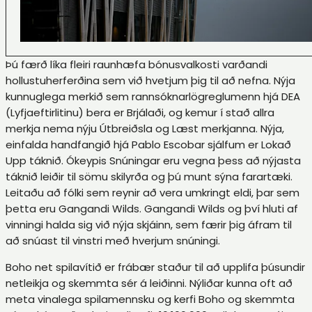
Þú færð líka fleiri raunhæfa bónusvalkosti varðandi
hollustuherferðina sem við hvetjum þig til að nefna. Nýja
kunnuglega merkið sem rannsóknarlögreglumenn hjá DEA
(Lyfjaeftirlitinu) bera er Brjálaði, og kemur í stað allra
merkja nema nýju Útbreiðsla og Læst merkjanna. Nýja,
einfalda handfangið hjá Pablo Escobar sjálfum er Lokað
Upp táknið. Ókeypis Snúningar eru vegna þess að nýjasta
táknið leiðir til sömu skilyrða og þú munt sýna farartæki.
Leitaðu að fólki sem reynir að vera umkringt eldi, þar sem
þetta eru Gangandi Wilds. Gangandi Wilds og því hluti af
vinningi halda sig við nýja skjáinn, sem færir þig áfram til
að snúast til vinstri með hverjum snúningi.
Boho net spilavítið er frábær staður til að upplifa þúsundir
netleikja og skemmta sér á leiðinni. Nýliðar kunna oft að
meta vinalega spilamennsku og kerfi Boho og skemmta