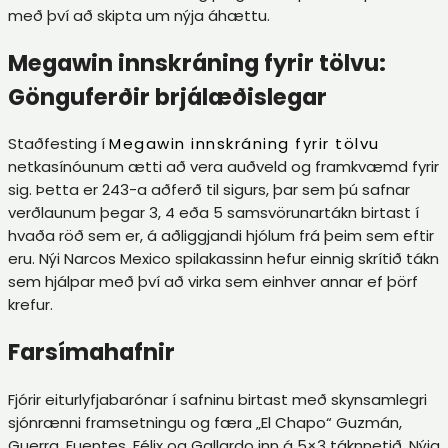
með því að skipta um nýja áhættu.
Megawin innskráning fyrir tölvu:
Gönguferðir brjálæðislegar
Staðfesting í
Megawin innskráning fyrir tölvu
netkasínóunum ætti að vera auðveld og framkvæmd fyrir
sig. Þetta er 243-a aðferð til sigurs, þar sem þú safnar
verðlaunum þegar 3, 4 eða 5 samsvörunartákn birtast í
hvaða röð sem er, á aðliggjandi hjólum frá þeim sem eftir
eru. Nýi Narcos Mexico spilakassinn hefur einnig skrítið tákn
sem hjálpar með því að virka sem einhver annar ef þörf
krefur.
Farsímahafnir
Fjórir eiturlyfjabarónar í safninu birtast með skynsamlegri
sjónrænni framsetningu og færa „El Chapo“ Guzmán,
Guerra, Fuentes, Félix og Gallardo inn á 5×3 táknnetið. Nýja