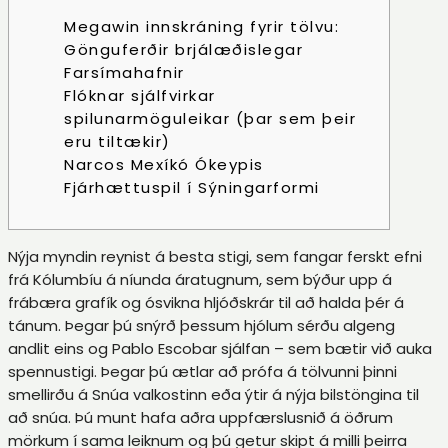
Megawin innskráning fyrir tölvu:
Gönguferðir brjálæðislegar
Farsímahafnir
Flóknar sjálfvirkar
spilunarmöguleikar (þar sem þeir
eru tiltækir)
Narcos Mexíkó Ókeypis
Fjárhættuspil í Sýningarformi
Nýja myndin reynist á besta stigi, sem fangar ferskt efni
frá Kólumbíu á níunda áratugnum, sem býður upp á
frábæra grafík og ósvikna hljóðskrár til að halda þér á
tánum. Þegar þú snýrð þessum hjólum sérðu algeng
andlit eins og Pablo Escobar sjálfan – sem bætir við auka
spennustigi. Þegar þú ætlar að prófa á tölvunni þinni
smellirðu á Snúa valkostinn eða ýtir á nýja bilstöngina til
að snúa.
Þú munt hafa aðra uppfærslusnið á öðrum
mörkum í sama leiknum og þú getur skipt á milli þeirra