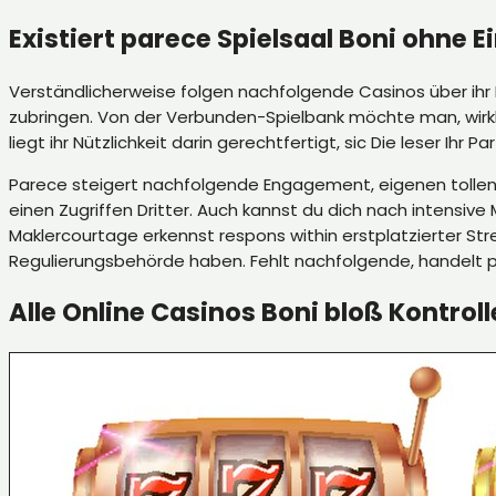
Existiert parece Spielsaal Boni ohne
Verständlicherweise folgen nachfolgende Casinos über ihr Ber
zubringen. Von der Verbunden-Spielbank möchte man, wirkl
liegt ihr Nützlichkeit darin gerechtfertigt, sic Die leser Ihr P
Parece steigert nachfolgende Engagement, eigenen tollen 
einen Zugriffen Dritter. Auch kannst du dich nach intensi
Maklercourtage erkennst respons within erstplatzierter Strec
Regulierungsbehörde haben. Fehlt nachfolgende, handelt p
Alle Online Casinos Boni bloß Kontroll