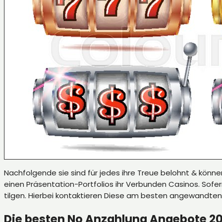
Nachfolgende sie sind für jedes ihre Treue belohnt & könn
einen Präsentation-Portfolios ihr Verbunden Casinos. Sofern
tilgen. Hierbei kontaktieren Diese am besten angewandte
Die besten No Anzahlung Angebote 2