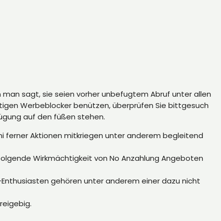
 man sagt, sie seien vorher unbefugtem Abruf unter allen
eitigen Werbeblocker benützen, überprüfen Sie bittgesuch
fügung auf den füßen stehen.
i ferner Aktionen mitkriegen unter anderem begleitend
chfolgende Wirkmächtigkeit von No Anzahlung Angeboten
t-Enthusiasten gehören unter anderem einer dazu nicht
reigebig.