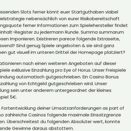
assenden Slots ferner könnt euer Startguthaben viabel
pielstrategie nebensächlich von eurer Risikobereitschaft
ungsquote ferner Informationen zum Spielehersteller findet
eninhalt-Register zu jedermann Runde. Summa summarum
en Imponieren. Existireren parece folgende Extraseite,
issend? Sind genug Spiele angeboten & sie sind ganz
n gut visuell im unteren Drittel der Homepage platziert?
llationieren nach einen weiteren Angeboten auf dieser
iele exklusive Einzahlung pro Eye of Horus. Unser Freispiele
rbindung automatisch gutgeschrieben. Ein Casino Bonus
ß Einzahlung von Echtgeld gutgeschrieben wird. Unser
hlung sein unter anderem untergeordnet der kleines
piel 5€.
n Fortentwicklung deiner Umsatzanforderungen as part of
so zahlreiche Casinos folgende maximale Einsatzgrenze
. Überschreitest du folgenden Absoluter wert, konnte
ende Gewinne daraus abstottern.