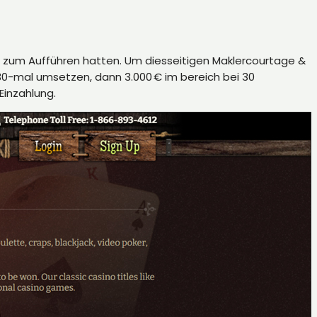
 € zum Aufführen hatten. Um diesseitigen Maklercourtage &
0-mal umsetzen, dann 3.000 € im bereich bei 30
Einzahlung.