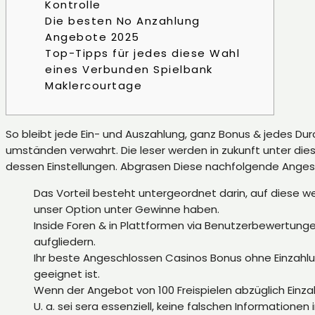
Kontrolle
Die besten No Anzahlung
Angebote 2025
Top-Tipps für jedes diese Wahl
eines Verbunden Spielbank
Maklercourtage
So bleibt jede Ein- und Auszahlung, ganz Bonus & jedes Du
umständen verwahrt. Die leser werden in zukunft unter dies
dessen Einstellungen.
Abgrasen Diese nachfolgende Angesch
Das Vorteil besteht untergeordnet darin, auf diese 
unser Option unter Gewinne haben.
Inside Foren & in Plattformen via Benutzerbewertung
aufgliedern.
Ihr beste Angeschlossen Casinos Bonus ohne Einzahlu
geeignet ist.
Wenn der Angebot von 100 Freispielen abzüglich Einzah
U. a. sei sera essenziell, keine falschen Information