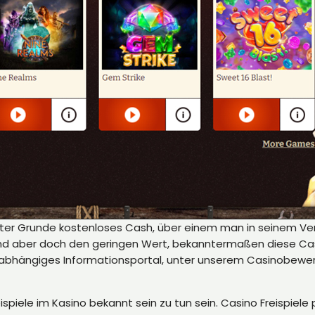
beiter Grunde kostenloses Cash, über einem man in seinem Ve
 aber doch den geringen Wert, bekanntermaßen diese Casin
 unabhängiges Informationsportal, unter unserem Casinobew
Freispiele im Kasino bekannt sein zu tun sein. Casino Freispi