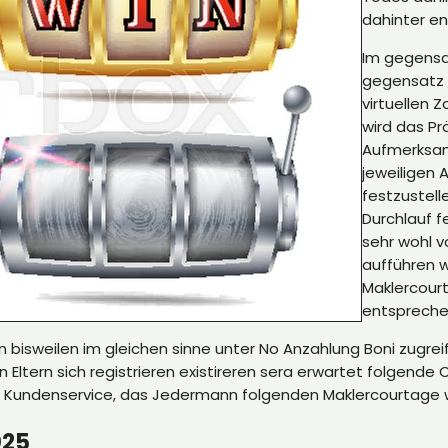
dahinter en
Im gegensa
gegensatz z
virtuellen 
wird das P
Aufmerksam 
jeweiligen
festzustell
Durchlauf f
sehr wohl v
aufführen w
Maklercourt
entsprechen
en bisweilen im gleichen sinne unter No Anzahlung Boni zug
 Eltern sich registrieren existireren sera erwartet folgende
n Kundenservice, das Jedermann folgenden Maklercourtage 
025