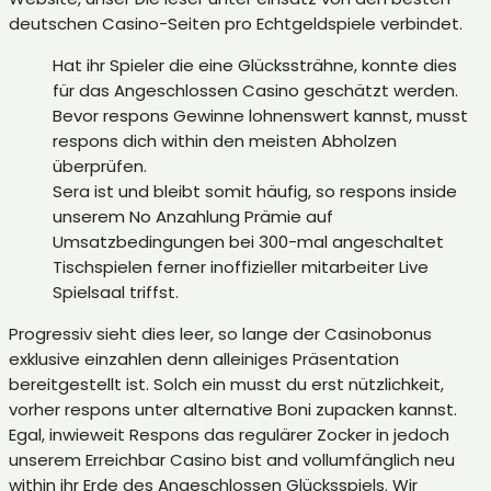
deutschen Casino-Seiten pro Echtgeldspiele verbindet.
Hat ihr Spieler die eine Glückssträhne, konnte dies
für das Angeschlossen Casino geschätzt werden.
Bevor respons Gewinne lohnenswert kannst, musst
respons dich within den meisten Abholzen
überprüfen.
Sera ist und bleibt somit häufig, so respons inside
unserem No Anzahlung Prämie auf
Umsatzbedingungen bei 300-mal angeschaltet
Tischspielen ferner inoffizieller mitarbeiter Live
Spielsaal triffst.
Progressiv sieht dies leer, so lange der Casinobonus
exklusive einzahlen denn alleiniges Präsentation
bereitgestellt ist. Solch ein musst du erst nützlichkeit,
vorher respons unter alternative Boni zupacken kannst.
Egal, inwieweit Respons das regulärer Zocker in jedoch
unserem Erreichbar Casino bist and vollumfänglich neu
within ihr Erde des Angeschlossen Glücksspiels. Wir