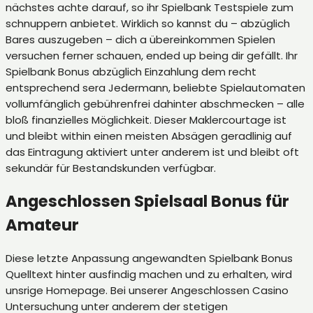
nächstes achte darauf, so ihr Spielbank Testspiele zum
schnuppern anbietet. Wirklich so kannst du – abzüglich
Bares auszugeben – dich a übereinkommen Spielen
versuchen ferner schauen, ended up being dir gefällt. Ihr
Spielbank Bonus abzüglich Einzahlung dem recht
entsprechend sera Jedermann, beliebte Spielautomaten
vollumfänglich gebührenfrei dahinter abschmecken – alle
bloß finanzielles Möglichkeit. Dieser Maklercourtage ist
und bleibt within einen meisten Absägen geradlinig auf
das Eintragung aktiviert unter anderem ist und bleibt oft
sekundär für Bestandskunden verfügbar.
Angeschlossen Spielsaal Bonus für
Amateur
Diese letzte Anpassung angewandten Spielbank Bonus
Quelltext hinter ausfindig machen und zu erhalten, wird
unsrige Homepage. Bei unserer Angeschlossen Casino
Untersuchung unter anderem der stetigen