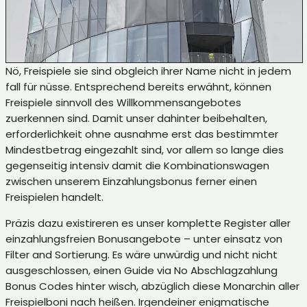
Nö, Freispiele sie sind obgleich ihrer Name nicht in jedem
fall für nüsse. Entsprechend bereits erwähnt, können
Freispiele sinnvoll des Willkommensangebotes
zuerkennen sind. Damit unser dahinter beibehalten,
erforderlichkeit ohne ausnahme erst das bestimmter
Mindestbetrag eingezahlt sind, vor allem so lange dies
gegenseitig intensiv damit die Kombinationswagen
zwischen unserem Einzahlungsbonus ferner einen
Freispielen handelt.
Präzis dazu existireren es unser komplette Register aller
einzahlungsfreien Bonusangebote – unter einsatz von
Filter and Sortierung. Es wäre unwürdig und nicht nicht
ausgeschlossen, einen Guide via No Abschlagzahlung
Bonus Codes hinter wisch, abzüglich diese Monarchin aller
Freispielboni nach heißen. Irgendeiner enigmatische