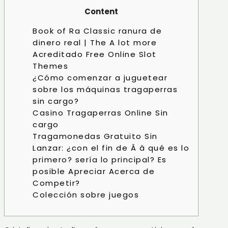
Content
Book of Ra Classic ranura de
dinero real | The A lot more
Acreditado Free Online Slot
Themes
¿Cómo comenzar a juguetear
sobre los máquinas tragaperras
sin cargo?
Casino Tragaperras Online Sin
cargo
Tragamonedas Gratuito Sin
Lanzar: ¿con el fin de Â â qué es lo
primero? serí­a lo principal? Es
posible Apreciar Acerca de
Competir?
Colección sobre juegos