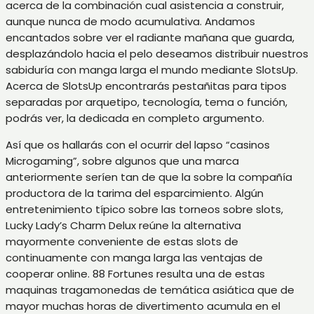
acerca de la combinación cual asistencia a construir,
aunque nunca de modo acumulativa. Andamos
encantados sobre ver el radiante mañana que guarda,
desplazándolo hacia el pelo deseamos distribuir nuestros
sabiduría con manga larga el mundo mediante SlotsUp.
Acerca de SlotsUp encontrarás pestañitas para tipos
separadas por arquetipo, tecnología, tema o función,
podrás ver, la dedicada en completo argumento.
Así que os hallarás con el ocurrir del lapso “casinos
Microgaming”, sobre algunos que una marca
anteriormente serí­en tan de que la sobre la compañía
productora de la tarima del esparcimiento. Algún
entretenimiento típico sobre las torneos sobre slots,
Lucky Lady’s Charm Delux reúne la alternativa
mayormente conveniente de estas slots de
continuamente con manga larga las ventajas de
cooperar online. 88 Fortunes resulta una de estas
maquinas tragamonedas de temática asiática que de
mayor muchas horas de divertimento acumula en el