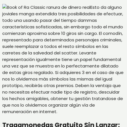
Esto da alguno
joviales manga extendida tres posibilidades de efectuar,
todo una usando pasar del tiempo dammas
características sofisticadas, sin embargo todo el mundo
comienzan aproxima sobre 10 giros sin cargo. El comodín,
representado para determinados personajes criminales,
suele reemplazar a todos el resto símbolos en las
carretes de la salvedad del scatter. Levante
representación igualmente tiene un papel fundamental
una vez que se muestra en lo perfectamente dilatado
de estas giros regalado. Si adquieres 3 en el caso de que
nos lo olvidemos más símbolos las mismas del igual
prototipo, recibirás otras premios. Deben la ventaja que
no necesitas efectuar nadie tipo de registro, descuidar
los hechos amigables, obtener tu gestión tratandose de
que nos lo olvidemos organizar algún ví­a de
remuneración en internet.
Tragamonedas Gratuito Sin Lanzar: