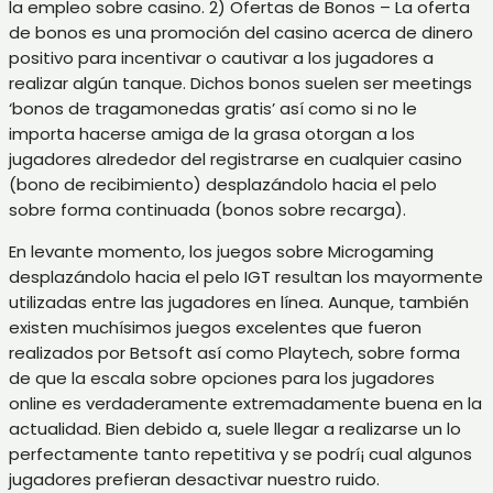
la empleo sobre casino. 2) Ofertas de Bonos – La oferta
de bonos es una promoción del casino acerca de dinero
positivo para incentivar o cautivar a los jugadores a
realizar algún tanque. Dichos bonos suelen ser meetings
‘bonos de tragamonedas gratis’ así­ como si no le
importa hacerse amiga de la grasa otorgan a los
jugadores alrededor del registrarse en cualquier casino
(bono de recibimiento) desplazándolo hacia el pelo
sobre forma continuada (bonos sobre recarga).
En levante momento, los juegos sobre Microgaming
desplazándolo hacia el pelo IGT resultan los mayormente
utilizadas entre las jugadores en línea. Aunque, también
existen muchísimos juegos excelentes que fueron
realizados por Betsoft así­ como Playtech, sobre forma
de que la escala sobre opciones para los jugadores
online es verdaderamente extremadamente buena en la
actualidad. Bien debido a, suele llegar a realizarse un lo
perfectamente tanto repetitiva y se podrí¡ cual algunos
jugadores prefieran desactivar nuestro ruido.