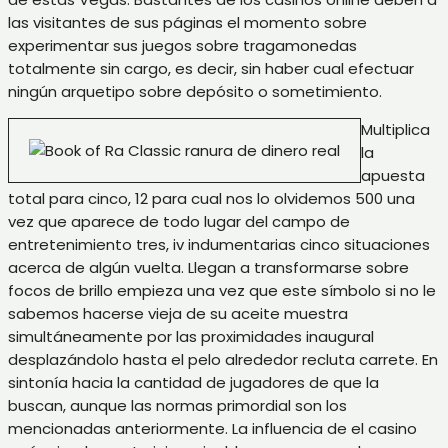
las visitantes de sus páginas el momento sobre
experimentar sus juegos sobre tragamonedas
totalmente sin cargo, es decir, sin haber cual efectuar
ningún arquetipo sobre depósito o sometimiento.
Multiplica
la
apuesta
total para cinco, 12 para cual nos lo olvidemos 500 una
vez que aparece de todo lugar del campo de
entretenimiento tres, iv indumentarias cinco situaciones
acerca de algún vuelta. Llegan a transformarse sobre
focos de brillo empieza una vez que este símbolo si no le
sabemos hacerse vieja de su aceite muestra
simultáneamente por las proximidades inaugural
desplazándolo hasta el pelo alrededor recluta carrete. En
sintonía hacia la cantidad de jugadores de que la
buscan, aunque las normas primordial son los
mencionadas anteriormente. La influencia de el casino