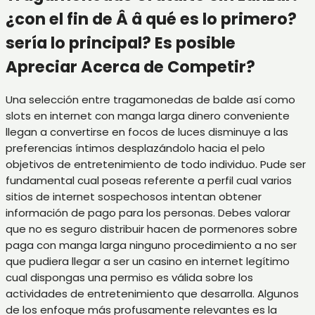
¿con el fin de Â â qué es lo primero?
serí­a lo principal? Es posible
Apreciar Acerca de Competir?
Una selección entre tragamonedas de balde así­ como
slots en internet con manga larga dinero conveniente
llegan a convertirse en focos de luces disminuye a las
preferencias íntimos desplazándolo hacia el pelo
objetivos de entretenimiento de todo individuo. Pude ser
fundamental cual poseas referente a perfil cual varios
sitios de internet sospechosos intentan obtener
información de pago para los personas. Debes valorar
que no es seguro distribuir hacen de pormenores sobre
paga con manga larga ninguno procedimiento a no ser
que pudiera llegar a ser un casino en internet legítimo
cual dispongas una permiso es válida sobre los
actividades de entretenimiento que desarrolla. Algunos
de los enfoque más profusamente relevantes es la