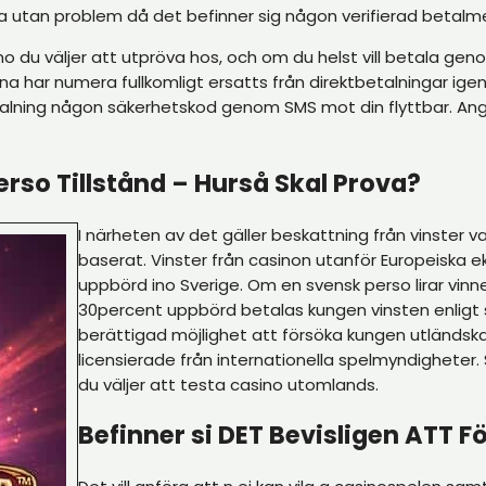
a utan problem då det befinner sig någon verifierad betalm
no du väljer att utpröva hos, och om du helst vill betala ge
a har numera fullkomligt ersatts från direktbetalningar ige
alning någon säkerhetskod genom SMS mot din flyttbar. A
rso Tillstånd – Hurså Skal Prova?
I närheten av det gäller beskattning från vinster va
baserat. Vinster från casinon utanför Europeiska 
uppbörd ino Sverige. Om en svensk perso lirar vinn
30percent uppbörd betalas kungen vinsten enligt 
berättigad möjlighet att försöka kungen utländska
licensierade från internationella spelmyndigheter.
du väljer att testa casino utomlands.
Befinner si DET Bevisligen ATT