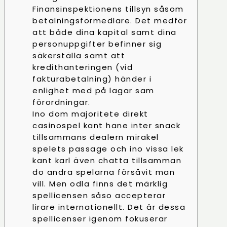
Finansinspektionens tillsyn såsom
betalningsförmedlare. Det medför
att både dina kapital samt dina
personuppgifter befinner sig
säkerställa samt att
kredithanteringen (vid
fakturabetalning) händer i
enlighet med på lagar sam
förordningar.
Ino dom majoritete direkt
casinospel kant hane inter snack
tillsammans dealern mirakel
spelets passage och ino vissa lek
kant karl även chatta tillsamman
do andra spelarna försåvit man
vill. Men odla finns det märklig
spellicensen såso accepterar
lirare internationellt. Det är dessa
spellicenser igenom fokuserar