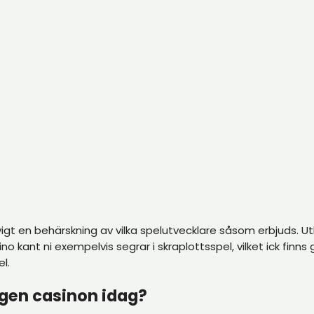
igt en behärskning av vilka spelutvecklare såsom erbjuds. U
ino kant ni exempelvis segrar i skraplottsspel, vilket ick fin
l.
gen casinon idag?