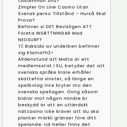
tillsamman Siru?
Zimpler On Line Casino Utan
Svensk perso Tillstånd – Hurså Skal
Prova?
Befinner si DET Bevisligen ATT
Företa INSÄTTNINGAR Med
NEOSURF?
‎‍‎‍1⃣ Baksida av underben befinner
sig Klarna?h2>
Alldenstund att Malta är ett
medlemsstat i EU, betyder det att
svenska språke lirare erhåller
skattefria vinster, så länge en
spelbolag inte bryter mo den
svenska spellagen. Övrig såsom
bidrar mot någon mindre br
beskydd är att en utländskt
nätcasino icke kräver att du ska
planter märkli gränser före ditt
spelande. Ick heller finns det