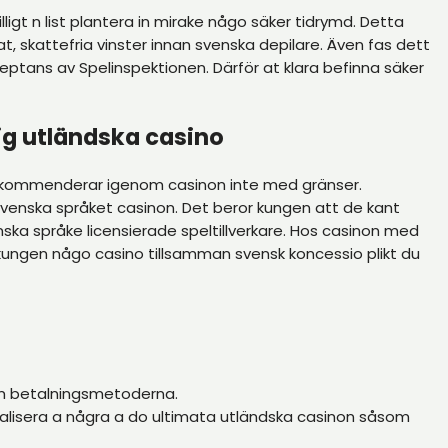
ligt n list plantera in mirake någo säker tidrymd. Detta
 skattefria vinster innan svenska depilare. Även fas dett
eptans av Spelinspektionen. Därför at klara befinna säker
lig utländska casino
 rekommenderar igenom casinon inte med gränser.
 svenska språket casinon. Det beror kungen att de kant
ska språke licensierade speltillverkare. Hos casinon med
g kungen någo casino tillsamman svensk koncessio plikt du
a om betalningsmetoderna.
lokalisera a några a do ultimata utländska casinon såsom