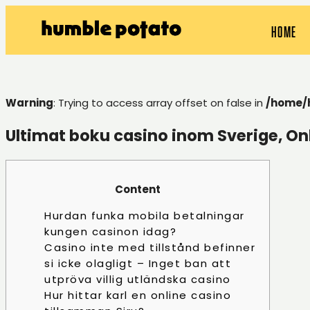
HOME
Warning
: Trying to access array offset on false in
/home/
Ultimat boku casino inom Sverige, O
Content
Hurdan funka mobila betalningar
kungen casinon idag?
Casino inte med tillstånd befinner
si icke olagligt – Inget ban att
utpröva villig utländska casino
Hur hittar karl en online casino