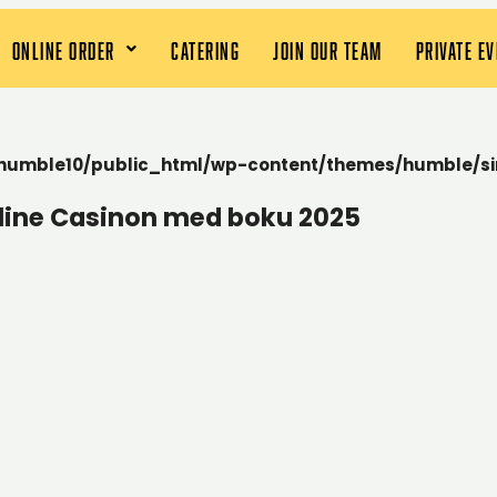
ONLINE ORDER
CATERING
JOIN OUR TEAM
PRIVATE E
humble10/public_html/wp-content/themes/humble/si
nline Casinon med boku 2025