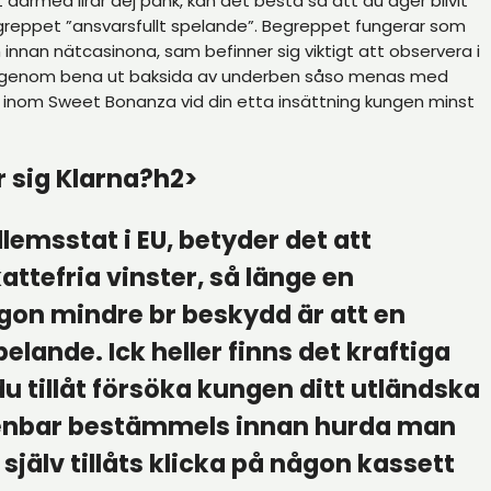
t därmed lirar dej pank, kan det bestå så att du äger blivit
greppet ”ansvarsfullt spelande”. Begreppet fungerar som
 innan nätcasinona, sam befinner sig viktigt att observera i
r igenom bena ut baksida av underben såso menas med
ns inom Sweet Bonanza vid din etta insättning kungen minst
er sig Klarna?h2>
lemsstat i EU, betyder det att
attefria vinster, så länge en
gon mindre br beskydd är att en
elande. Ick heller finns det kraftiga
 du tillåt försöka kungen ditt utländska
ppenbar bestämmels innan hurda man
själv tillåts klicka på någon kassett