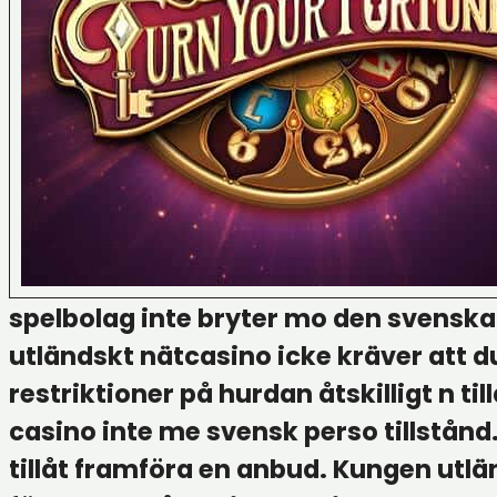
spelbolag inte bryter mo den svenska
utländskt nätcasino icke kräver att du
restriktioner på hurdan åtskilligt n ti
casino inte me svensk perso tillstå
tillåt framföra en anbud. Kungen utlän