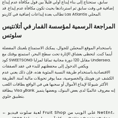
سابق، ستحتاج إلى بناء إيداع أولي قليلاً بين قول مكافأة عدم إيداع
إضافية في وقت سابق ثم استردادها بحيث تكون مكافأة عدم إيداع. قد
تطالب بعدة إيداعات إضافية في كازينو Las Atlantis المحلي.
المراجعة الرسمية لمؤسسة القمار في أتلانتيس
سلوتس
باستخدام الموقع المحسّن للجوال، يمكنك الاستمتاع بلعبتك المفضلة
أينما كنت. لتحظى بعشاق الإثارة تحت سطح البحر، استمتع بوقتك مع
كود SWEETSONG مقابل 120 دورة مجانية تمامًا لمزايا Undersea.
ويكفي الدخول إلى محفظتهم للبدء في عقد الصفقات
الاقتصادية.باستخدام طريقة النسبة المئوية هذه، فإن ذلك يعني عدم
الكشف عن هويتك والخصوصية، مما يوفر تحويلات مالية آمنة. الطريقة
الأكثر شيوعًا لإيداع الأموال أو سحبها هي في الواقع بطاقات اللعب
ببطاقة Visa وBank. إنه معروف عالميًا لدى بعض البنوك، وبعضها يتميز
بتطبيق خلوي.
لعبة سلوت فيديو Fruit Shop على الويب من NetEnt،
←