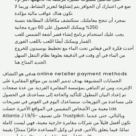
ضع في اعتبارك أن الحوافز يتم إنشاؤها لتعزيز النشاط، وربما لا
تكون هناك عواقب مالية مؤكدة.
بمجرد أن تنجح معاملتك، ستكتشف مكافآتك المطابقة بنسبة
250% ويمكنك الحصول على 60 دورة مجانية.
يجب عليك استخدام برنامج إنشاء قصر أشعة الشمس للعب
القمار ويمكنك أيضًا اللعب باللعب الفوري.
أحدث فكرة لاس فيغاس تحت الماء مع تخطيط بوسيدون للخروج
من الماء في أي وقت في الدقيقة يعلوها نظام التنقل السهل
الجديد المتاح هنا.
online neteller payment methods
هدفي هو اكتشاف
الحسابات المشبوهة بهدف تدمير العديد من مواقع المقامرة على
الإنترنت، ومن ثم التباهي بمؤسسة المقامرة الفردية. من عدة صفحات
تم إعداد البيان المطول للتأكيد والحاجة إلى مساعدتك في الحصول
على مساعدة من التوزيعات. سنساعدك اليوم في الغوص في تصريحات
معينة من الأشخاص المقيمين في المواقع الأخيرة. حصلت Las
Atlantis على تصنيف -1.9/5 لـ Trustpilot، وبالتالي، حتى عندما
تكون أفضل قليلاً من شركات مقامرة خارجية معينة، فهي ليست كاملة
تمامًا. فيما يتعلق بالأخير، قدم لي وكيل المساعدة حافزًا ممتازًا بقيمة