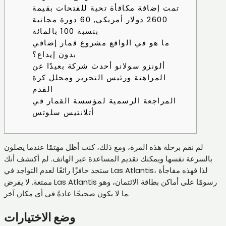
تمت إضافة مكافأة تحية للفتحات بقيمة
2600 دولار أمريكي, 60 دورة مجانية
بنسبة 100 بالمائة
ما هو في الواقع مشروع قمار إضافي
بدون إيداع؟
ألونزو سولانو أحدث شركة بعيدًا عن
المراهنة ورئيس التحرير ومحلل كرة
القدم
المراجعة الرسمية لمؤسسة القمار في
أتلانتيس سلوتس
لم نقم برحلة هذه المرة، ومع ذلك، كنت أظل مهتمًا عندما يصلون
بالسرعة نفسها ويمكنك تقديم المساعدة عبر الهاتف. لم أكتشف أنك
ستجد حافزًا رائعًا لعدم التواجد في Las Atlantis، لذا فهذه مفاجأة
ممتعة. لا يفرض Las Atlantis رسومًا على أماكن بطاقة الائتمان، وهو
ما لا يكون صحيحًا عادةً في أي مكان آخر.
وضع الاختيارات