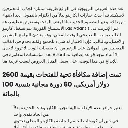
تعد هذه العروض الترويجية في الواقع طريقة ممتازة لجذب المحترفين
لاستكشاف أحدث خيارات الكازينو بدلاً من الالتزام بالتمويل.
بعد الانتهاء
من ذلك، يتغير التصميم الجديد تمامًا بعض الوقت وستقوم بتغطية ردهة
الاستمتاع الفورية. يتم تشغيل كازينو Las Atlantis عبر الإنترنت في
الغالب بسبب اللعب في الوقت الفعلي، وهو منشئ البرامج المشهور
والأفضل. وبالتالي، فإن الاختيار له شيء للجميع ولكنه يخدم في الغالب
المعجبين من الموانئ. على الرغم من أن صفحات الويب لا تروج لإحدى
مؤسسات المقامرة في Las Atlantis، إلا أنه لا توجد قواعد إضافية
للإيداع في هذا الوقت، على سبيل المثال العروض ليست غريبة هنا.
تمت إضافة مكافأة تحية للفتحات بقيمة 2600
دولار أمريكي, 60 دورة مجانية بنسبة 100
بالمائة
تعتبر حوافز عدم الإيداع مثالية لتجربة الكازينوهات الجديدة بدلاً
من اتحاد نقدي واحد.
في حين أن كوبونات الخصم الخاصة بالكازينو المحلي تحتوي
على تفاصيل مطبوعة صغيرة مرتبطة به، فافهمها أكثر أولًا.