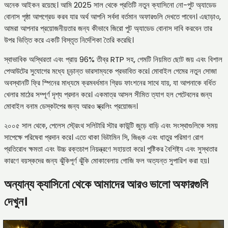
অনেক আইকন রয়েছে। আমি 2025 সাল থেকে প্রতিটি নতুন ক্যাসিনো নো-পুট অ্যাডেড
বোনাস পৃষ্ঠা আপগ্রেড করব যার অর্থ আপনি সর্বদা বর্তমান অফারগুলি দেখতে পাবেন। এছাড়াও,
আমরা আপনার প্রয়োজনীয়তার জন্য কীভাবে জিরো পুট অ্যাডেড বোনাস দাবি করবেন তার
উপর ভিত্তি করে একটি বিস্তৃত নির্দেশিকা তৈরি করেছি।
স্বাভাবিক অস্থিরতা এবং প্রায় 96% তীব্র RTP সহ, গেমটি নিয়মিত ছোট জয় এবং বিশাল
পেআউটের সুযোগের মধ্যে চূড়ান্ত ভারসাম্যকে প্রভাবিত করে। মোবাইল গেমের নতুন সোজা
অবস্থানটি ফ্রি স্পিনের মাধ্যমে ক্রমবর্ধমান গ্রিড ফাংশনের সাথে যায়, যা আপনাকে বর্ধিত
খেলার মাঠের সম্পূর্ণ দৃশ্য প্রদান করে। একমাত্র আসল সীমিত ত্যাগ হল পেটেবলের জন্য
মোবাইল বনাম ডেস্কটপের জন্য আরও স্ক্রলিং প্রয়োজন।
২০০৫ সাল থেকে, পেলেস স্ট্রেংথ সলিটারি স্টার কাউন্টি জুড়ে বাড়ি এবং সংস্থাগুলিকে সময়
সাপেক্ষে পরিষেবা প্রদান করে। এতে থাকা ভিটামিন সি, জিঙ্ক এবং ধাতুর পরিমাণ রোগ
প্রতিরোধ ক্ষমতা এবং উচ্চ রক্তচাপ নিয়ন্ত্রণে সহায়তা করে। পুষ্টিকর বৈশিষ্ট্য এবং সুস্থতার
কারণে বয়স্কদের জন্য ঝুঁকিপূর্ণ ঝুঁকি মোকাবেলায় গোজি ফল অত্যন্ত সুপারিশ করা হয়।
অন্যান্য ক্যাসিনো থেকে আমাদের আরও ভালো অফারগুলি
দেখুন।