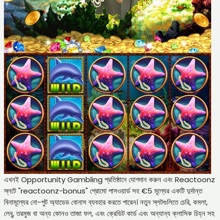
এখনই Opportunity Gambling প্রতিষ্ঠানে যোগদান করুন এবং Reactoonz
স্লটে "reactoonz-bonus" প্রোমো পাসওয়ার্ড সহ €5 মূল্যের একটি দুর্দান্ত
বিনামূল্যের নো-পুট অ্যাডেড বোনাস ব্যবহার করতে পারেন। নতুন স্লটগুলিতে চেরি, কমলা,
লেবু, তরমুজ বা অন্য কোনও তাজা ফল, এবং ক্রেডিট কার্ড এবং অন্যান্য ক্লাসিক চিহ্ন সহ