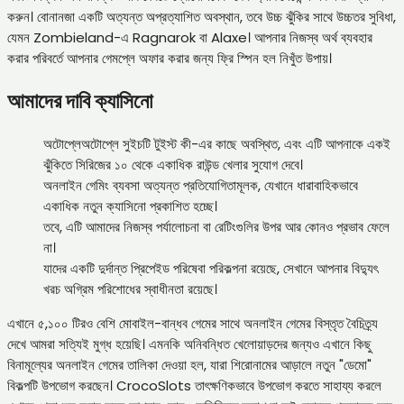
করুন। বোনানজা একটি অত্যন্ত অপ্রত্যাশিত অবস্থান, তবে উচ্চ ঝুঁকির সাথে উচ্চতর সুবিধা,
যেমন Zombieland-এ Ragnarok বা Alaxe। আপনার নিজস্ব অর্থ ব্যবহার
করার পরিবর্তে আপনার গেমপ্লে অফার করার জন্য ফ্রি স্পিন হল নিখুঁত উপায়।
আমাদের দাবি ক্যাসিনো
অটোপ্লেঅটোপ্লে সুইচটি টুইস্ট কী-এর কাছে অবস্থিত, এবং এটি আপনাকে একই
ঝুঁকিতে সিরিজের ১০ থেকে একাধিক রাউন্ড খেলার সুযোগ দেবে।
অনলাইন গেমিং ব্যবসা অত্যন্ত প্রতিযোগিতামূলক, যেখানে ধারাবাহিকভাবে
একাধিক নতুন ক্যাসিনো প্রকাশিত হচ্ছে।
তবে, এটি আমাদের নিজস্ব পর্যালোচনা বা রেটিংগুলির উপর আর কোনও প্রভাব ফেলে
না।
যাদের একটি দুর্দান্ত প্রিপেইড পরিষেবা পরিকল্পনা রয়েছে, সেখানে আপনার বিদ্যুৎ
খরচ অগ্রিম পরিশোধের স্বাধীনতা রয়েছে।
এখানে ৫,১০০ টিরও বেশি মোবাইল-বান্ধব গেমের সাথে অনলাইন গেমের বিস্তৃত বৈচিত্র্য
দেখে আমরা সত্যিই মুগ্ধ হয়েছি। এমনকি অনিবন্ধিত খেলোয়াড়দের জন্যও এখানে কিছু
বিনামূল্যের অনলাইন গেমের তালিকা দেওয়া হল, যারা শিরোনামের আড়ালে নতুন "ডেমো"
বিকল্পটি উপভোগ করছেন। CrocoSlots তাৎক্ষণিকভাবে উপভোগ করতে সাহায্য করলে