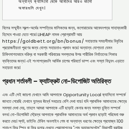
অন্যান্য ক্যাসিনো থেকে আমাদের আরও ভালো
অফারগুলি দেখুন।
বিলের সম্মুখীন স্বল্প-অর্থের সম্পত্তির মালিকদের জন্য, কলোরাডোর আবেদনপত্র সাহায্যকারী
হিসেবে পাওয়া যেতে পারে। LIHEAP নামক প্রোগ্রামটি আয়
https://goldbett.org/bn/bonus/
সহায়তার সময়সীমার বিবৃতির
প্রয়োজনীয়তা পূরণের জন্য যোগ্য সহায়তাও প্রদান করে। অন্যান্য যোগ্যতা যেমন
চিকিৎসাগতভাবে দরিদ্র বা সরকারী পরিবারের সদস্যদের উপর শারীরিক নির্যাতনের শিকার
ব্যক্তিদের জন্য। এই শংসাপত্রগুলি আর্থিক চাপের পরিবর্তে ডাম্প এবং সস্তা বিদ্যুৎ এড়াতে
সহায়তা করে।
প্রধান শর্তাবলী – ফ্যাটফ্রুট নো-ডিপোজিট অতিরিক্ত
এবং এটি সেই জায়গা যেখানে আমি আপনাকে Opportunity Local ক্যাসিনো সম্পর্কে
জানতে পেরেছি যেখানে যুদ্ধের ঊর্ধ্বে সবচেয়ে বেশি দেখা যায়। যদি প্রাথমিক আমানতের ক্ষেত্রে
সমস্যা দেখা দেয়, তাহলে আমরা আপনাকে এটি ছাড়াই কেনার জন্য সমস্ত চুক্তি সম্পর্কে
বলব। নো-ডিপোজিট স্ট্রেন্থ আপনাকে প্রাথমিক আমানতের অর্থ প্রদান ছাড়াই পরিষেবা শুরু
করতে দেয়। স্লট, ডাইনিং টেবিল অনলাইন গেম বা অন্যান্য ধরণের ক্ষেত্রে প্রযোজ্য 100
শতাংশ ফ্রি স্পিন বা ফ্রি ডলার দেখতে প্রোমোশনের "গেম অ্যাকসেপ্টেন্স" বিভাগটি ব্রাউজ