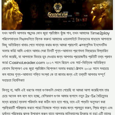
যখন আপনি আপনার পছন্দের কোন জুয়া প্রতিষ্ঠান খুঁজে পান, তখন আমাদের Time2play
পরিবেশবান্ধব লিঙ্কগুলিতে ক্লিক করুন। আমাদের ওয়েবসাইটে নিবন্ধনের মাধ্যমে আপনাকে
কিছু অতিরিক্ত খাবার পেতে সাহায্য করার জন্য আমরা প্রায়শই এক্সক্লুসিভ ইনসেনটিভ
অফার করি। আমি এখানে আমার সেরা তিনটি শূন্য-আমানত প্রণোদনা বিক্রয়ের বিস্তারিত
বর্ণনা করেছি, যা আপনাকে ভিতরে ডুব দেওয়ার জন্য আপনার প্রয়োজনীয় প্রতিটি তথ্য প্রদান
করে। CasinoLeader.com ২০১৭ সালে রিয়েল এবং সার্চ-ভিত্তিক অতিরিক্ত
বোনাস বিশ্লেষণ এবং জুয়া প্রতিষ্ঠান বিশ্লেষণ অফার করছে। টেক্সাস ২০২৫ সালে সবচেয়ে
কম দামের শূন্য-আমানত শক্তি সংস্থা কে তা জানার জন্য এই তথ্যটি আপনার সম্পূর্ণ
সহায়তা নির্দেশিকা!
কিন্তু না, আমি এই ধরণের লম্বা গুণকগুলি দেখতে পেয়েছি যা আমরা আশা করেছিলাম তার
চেয়ে অনেক কম বলে মনে হচ্ছে, বেশিরভাগ গুণক আমার ক্লাসে নতুন 2x-5x বৈচিত্র্যের
মধ্যে রয়েছে। ব্যবসা পরিবর্তন করা কঠিন মনে হতে পারে, তবে এই পদ্ধতি অনুসরণ করা
প্রক্রিয়াটি পরিষ্কার করতে পারে। নিজেকে শান্ত করার জন্য প্রস্তুত করুন, স্থির থাকুন এবং
দুর্দান্ত পরিষেবার ঝলক উপভোগ করুন যাতে আপনার মানিব্যাগের চিৎকার না হয়। এটি তাদের