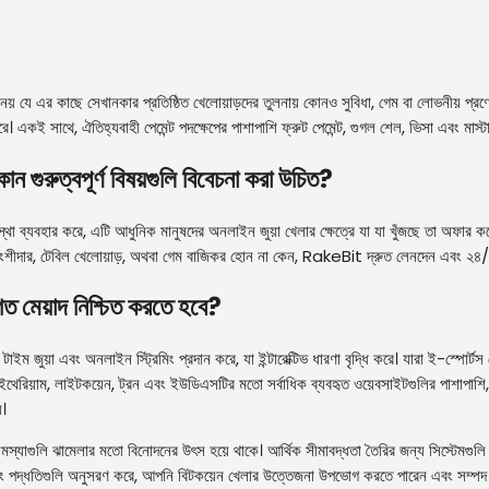
ে এর কাছে সেখানকার প্রতিষ্ঠিত খেলোয়াড়দের তুলনায় কোনও সুবিধা, গেম বা লোভনীয় প্রণোদ
একই সাথে, ঐতিহ্যবাহী পেমেন্ট পদক্ষেপের পাশাপাশি ফ্রুট পেমেন্ট, গুগল শেল, ভিসা এবং মাস্টা
ন কোন গুরুত্বপূর্ণ বিষয়গুলি বিবেচনা করা উচিত?
থা ব্যবহার করে, এটি আধুনিক মানুষদের অনলাইন জুয়া খেলার ক্ষেত্রে যা যা খুঁজছে তা অফার করে। প
দার, টেবিল খেলোয়াড়, অথবা গেম বাজিকর হোন না কেন, RakeBit দ্রুত লেনদেন এবং ২৪/৭ স
গত মেয়াদ নিশ্চিত করতে হবে?
াইম জুয়া এবং অনলাইন স্ট্রিমিং প্রদান করে, যা ইন্টারেক্টিভ ধারণা বৃদ্ধি করে। যারা ই-স্প
ন, ইথেরিয়াম, লাইটকয়েন, ট্রন এবং ইউডিএসটির মতো সর্বাধিক ব্যবহৃত ওয়েবসাইটগুলির পাশাপা
়।
স্যাগুলি ঝামেলার মতো বিনোদনের উৎস হয়ে থাকে। আর্থিক সীমাবদ্ধতা তৈরির জন্য সিস্টেমগুলি ব্
 গেমিং পদ্ধতিগুলি অনুসরণ করে, আপনি বিটকয়েন খেলার উত্তেজনা উপভোগ করতে পারেন এবং সম্পদ স