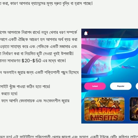
, কারণ আপনার ব্যালেন্সের মূল্য দ্রুত বৃদ্ধি বা হ্রাস পাচ্ছে।
িগেম আপনাকে নিরাপদ রাখে। নতুন খেলার ধরণ সম্পর্কে
খেলার আগে একটি ঐচ্ছিক আচরণ হল আপনার অর্থ ব্যয় করা
 এড়াতে সাহায্য করে এবং গেমিংকে একটি মজাদার এবং
ির্ধারণ করা বা নিয়মিত ছুটি নেওয়া খুবই উপকারী।
্ন আমানত সাধারণত $20-$50 এর মধ্যে থাকে।
িশন অনলাইন জুয়ার জন্য একটি শক্তিশালী পছন্দ হিসেবে
সাইট খুঁজে পাওয়া কঠিন হতে পারে।
ণ করতে হবে।
যার ফলে আপনি বেদনাদায়ক এবং সংবেদনশীল জুয়ার
ব্যবহৃত হত। এই সাইটটিতে শক্তিশালী খেলার জায়গা এবং সুযোগ, একটি ইউকে বেটিং কমিশন লাই