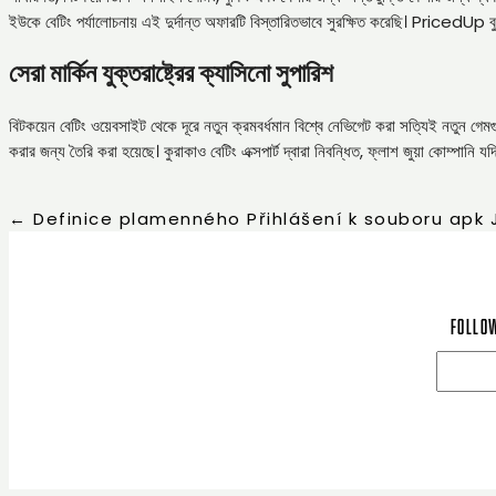
ইউকে বেটিং পর্যালোচনায় এই দুর্দান্ত অফারটি বিস্তারিতভাবে সুরক্ষিত করেছি। PricedUp বুক
সেরা মার্কিন যুক্তরাষ্ট্রের ক্যাসিনো সুপারিশ
বিটকয়েন বেটিং ওয়েবসাইট থেকে দূরে নতুন ক্রমবর্ধমান বিশ্বে নেভিগেট করা সত্যিই নতুন গেমগ
করার জন্য তৈরি করা হয়েছে। কুরাকাও বেটিং এক্সপার্ট দ্বারা নিবন্ধিত, ফ্লাশ জুয়া কোম্প
←
Definice plamenného Přihlášení k souboru apk Jo
Follow