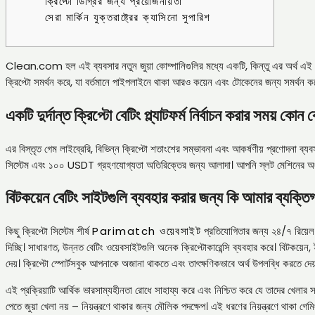
ক্রিপ্টো ডিগ্রির জন্য প্রয়োজনীয়তা
সেরা মার্কিন যুক্তরাষ্ট্রের ক্যাসিনো সুপারিশ
Clean.com হল এই ব্যবসার নতুন জুয়া কোম্পানিগুলির মধ্যে একটি, কিন্তু এর অর্থ এই নয় য
ক্রিপ্টো সমর্থন করে, যা বর্তমানে পাইপলাইনে থাকা আরও কয়েন এবং টোকেনের জন্য সমর্থন করে। 
একটি দুর্দান্ত ক্রিপ্টো বেটিং প্ল্যাটফর্ম নির্বাচন করার সময় কো
এর বিস্তৃত গেম লাইব্রেরি, বিভিন্ন ক্রিপ্টো শতাংশের সম্ভাবনা এবং আকর্ষণীয় প্রণোদনা ব্যবস্
সিস্টেম এবং ১০০ USDT গ্রহণযোগ্যতা অতিরিক্তের জন্য আলাদা। আপনি স্লট মেশিনের অংশী
বিটকয়েন বেটিং সাইটগুলি ব্যবহার করার জন্য কি আমার ব্যক্তি
কিছু ক্রিপ্টো সিস্টেম শীর্ষ
Parimatch ওয়েবসাইট
প্রতিযোগিতার জন্য ২৪/৭ রিয়েল ট
দিচ্ছি। সাধারণত, উন্নত বেটিং ওয়েবসাইটগুলি অনেক ক্রিপ্টোকারেন্সি ব্যবহার করে। বিটকয়ে
দেয়। ক্রিপ্টো স্পোর্টসবুক আপনাকে অজানা থাকতে এবং তাৎক্ষণিকভাবে অর্থ উপলব্ধি করতে দেয
এই প্রক্রিয়াটি আর্থিক ভারসাম্যহীনতা রোধে সাহায্য করে এবং নিশ্চিত করে যে তাদের খেলার সম
পেতে জুয়া খেলা নয় – নিয়ন্ত্রণে থাকার জন্য মৌলিক পদক্ষেপ। এই ধরণের নিয়ন্ত্রণে থাকা