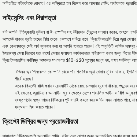
অনিয়মিত পরিবর্তনকে বোঝায়। এর অস্থিরতা হল বিশেষ করে আপনার গেমিং অর্থায়নকে প্রভাবিত করা
লাইসেন্সিং এবং নিরাপত্তা
যদি আপনি ঐতিহ্যবাহী ফুটবল বা ই-স্পোর্টস সহ উদীয়মান ট্রেন্ডের সন্ধান করেন, তাহলে এভর
আপডেট থাকার প্রতি তাদের নিষ্ঠা তাকে একপাশে সরিয়ে রাখে। ক্রিপ্টোকারেন্সি দিয়ে জুয়া 
এবং কেবলমাত্র সেই অর্থ ব্যবহার করা যা আপনি হারাতে পারেন। এই পদ্ধতিটি আর্থিক সমস্যা
উপভোগ্য খেলা হিসেবে ধরে রাখে। খেলার ফলাফল কার্যকরভাবে পরিচালনা করার জন্য দিনের সীমা ন
ক্রিপ্টোকারেন্সির সর্বনিম্ন আমানত সাধারণত $10-$20 মূল্যের মধ্যে হয়, যখন সর্বনিম
বিভিন্ন অ্যাপ্লিকেশন কোম্পানি থেকে পাঁচ শতাধিক জুয়া খেলার সুবিধা থাকায়, ইগন
শীর্ষে রয়েছে।
অনেক ক্রিপ্টো বাজি ধরার ওয়েবসাইট থেকে বেছে নেওয়ার সুযোগ থাকায়, পছন্দের ওয়েব
এই ক্ষেত্রে, জুয়াড়িদের অনলাইন জুয়ার ক্ষেত্রে দেশের প্রচলিত আইন ও বিধি অনুসর
ব্যস্ত পর্বের মধ্যে তাদের বিটকয়েন পুট যাচাই করতে কয়েক দিন সময় লাগতে পারে, 
সম্ভাবনা মিস করতে পারেন।
ক্রিপ্টো ডিগ্রির জন্য প্রয়োজনীয়তা
সাধারণত, বিটকয়েনগুলি অনলাইন গেমিং, বুকিং এবং খেলার জন্য অন্তর্ভুক্তি কেনার জন্য 