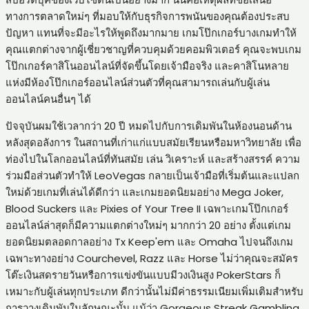
ทางการตลาดใหม่ๆ ที่มอบให้กับธุรกิจการพนันของคุณต้องประสบ
ปัญหา แทนที่จะมีอะไรให้พูดถึงมากมาย เกมโป๊กเกอร์บางเกมทำให้
คุณแตกต่างจากผู้เชี่ยวชาญที่ควบคุมด้วยคอมพิวเตอร์ คุณจะพบเกม
โป๊กเกอร์คาสิโนออนไลน์ที่จัดขึ้นโดยเจ้ามือจริง และคาสิโนหลาย
แห่งมีห้องโป๊กเกอร์ออนไลน์ส่วนตัวที่คุณสามารถเล่นกับผู้เล่น
ออนไลน์คนอื่นๆ ได้
ปัจจุบันผมใช้เวลากว่า 20 ปี หมดไปกับการเดิมพันในห้องนอนด้าน
หลังสุดอลังการ ในสถานที่เก่าแก่แบบสมัยเรียนหรือมหาวิทยาลัย เพื่อ
ท่องไปในโลกออนไลน์ที่ทันสมัย ​​เล่น วิเคราะห์ และสร้างสรรค์ ความ
ร่วมมือส่วนตัวทำให้ LeoVegas กลายเป็นเจ้ามือที่เริ่มต้นและแปลก
ใหม่ด้วยเกมที่เล่นได้ดีกว่า และเกมยอดนิยมอย่าง Mega Joker,
Blood Suckers และ Pixies of Your Tree II เฉพาะเกมโป๊กเกอร์
ออนไลน์ล่าสุดก็มีความแตกต่างใหม่ๆ มากกว่า 20 อย่าง ตั้งแต่เกม
ยอดนิยมตลอดกาลอย่าง Tx Keep'em และ Omaha ไปจนถึงเกม
เฉพาะทางอย่าง Courchevel, Razz และ Horse ไม่ว่าคุณจะสมัคร
โต๊ะเงินสดรายวันหรือการแข่งขันแบบมีวงเงินสูง PokerStars ก็
เหมาะกับผู้เล่นทุกประเภท ดีกว่านั้นไม่มีค่าธรรมเนียมเพิ่มเติมสำหรับ
การวางเดิมพันในลักษณะนั้น แม้ว่า Gorgeous Streak Gambling