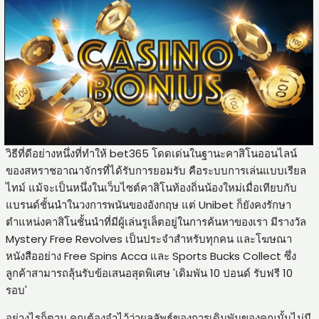
วิธีที่ดีอย่างหนึ่งที่ทำให้ bet365 โดดเด่นในฐานะคาสิโนออนไลน์
ของสหราชอาณาจักรที่ได้รับการยอมรับ คือระบบการเล่นแบบเรียล
ไทม์ แม้จะเป็นหนึ่งในเว็บไซต์คาสิโนท้องถิ่นน้องใหม่เมื่อเทียบกับ
แบรนด์ชั้นนำในวงการพนันของอังกฤษ แต่ Unibet ก็ยังคงรักษา
ตำแหน่งคาสิโนชั้นนำที่มีผู้เล่นรูเล็ตอยู่ในการค้นหาของเรา มีรางวัล
Mystery Free Revolves เป็นประจำสำหรับทุกคน และโฆษณา
หนังสืออย่าง Free Spins Acca และ Sports Bucks Collect ซึ่ง
ลูกค้าสามารถลุ้นรับข้อเสนอสุดพิเศษ 'เดิมพัน 10 ปอนด์ รับฟรี 10
รอบ'
อย่างไรก็ตาม คุณต้องจำไว้ว่าผลลัพธ์ของการเดิมพันของคุณนั้นไม่มี