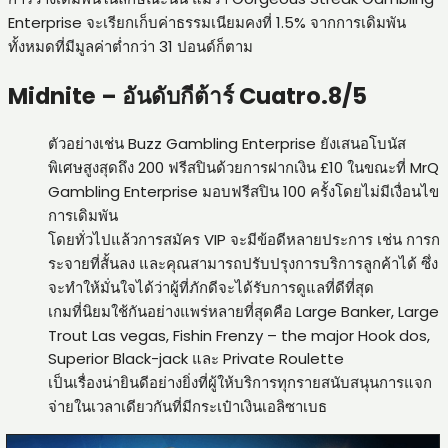
Enterprise จะเรียกเก็บค่าธรรมเนียมคงที่ 1.5% จากการเดิมพัน
ทั้งหมดที่มีมูลค่าต่ำกว่า 31 ปอนด์ก็ตาม
Midnite – อันดับกีต้าร์ Cuatro.8/5
ตัวอย่างเช่น Buzz Gambling Enterprise ยังเสนอโบนัส
พิเศษสูงสุดถึง 200 ฟรีสปินด้วยการฝากเงิน £10 ในขณะที่ MrQ
Gambling Enterprise มอบฟรีสปิน 100 ครั้งโดยไม่มีเงื่อนไข
การเดิมพัน
โดยทั่วไปแล้วการสมัคร VIP จะมีข้อดีหลายประการ เช่น การก
ระจายที่สั้นลง และคุณสามารถปรับปรุงการบริการลูกค้าได้ ซึ่ง
จะทำให้มั่นใจได้ว่าผู้ที่ภักดีจะได้รับการดูแลที่ดีที่สุด
เกมที่นิยมใช้กันอย่างแพร่หลายที่สุดคือ Large Banker, Large
Trout Las vegas, Fishin Frenzy – the major Hook dos,
Superior Black-jack และ Private Roulette
เป็นเรื่องน่ายินดีอย่างยิ่งที่ผู้ให้บริการทุกรายสนับสนุนการแจก
จ่ายในเวลาเดียวกันที่มีกระเป๋าเงินเอลิซาเบธ