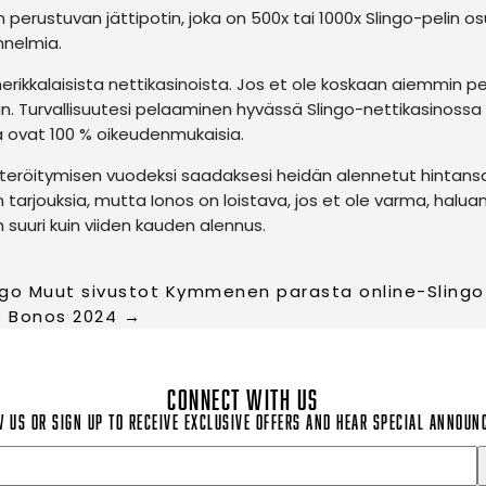
rustuvan jättipotin, joka on 500x tai 1000x Slingo-pelin osuus
nnelmia.
rikkalaisista nettikasinoista. Jos et ole koskaan aiemmin pe
Turvallisuutesi pelaaminen hyvässä Slingo-nettikasinossa o
ka ovat 100 % oikeudenmukaisia.
kisteröitymisen vuodeksi saadaksesi heidän alennetut hintans
 tarjouksia, mutta Ionos on loistava, jos et ole varma, halu
 suuri kuin viiden kauden alennus.
ngo Muut sivustot Kymmenen parasta online-Slingo
ue Bonos 2024
→
CONNECT WITH US
 us or sign up to receive exclusive offers and hear special annou