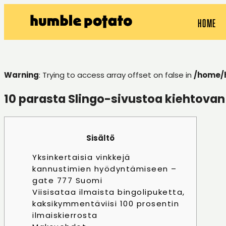
HOME
Warning
: Trying to access array offset on false in
/home/
10 parasta Slingo-sivustoa kiehtova
Sisältö
Yksinkertaisia ​​vinkkejä
kannustimien hyödyntämiseen –
gate 777 Suomi
Viisisataa ilmaista bingolipuketta,
kaksikymmentäviisi 100 prosentin
ilmaiskierrosta