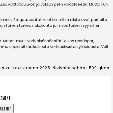
, voittotaulukon ja valitun pelin volatiliteetin. Mutta kun
lannut Slingoa, saatat miettiä, mitkä niistä ovat parhaita
n toinen tärkeä näkökohta ja myös tärkein syy siihen,
a. Monet muut verkkoisännöitsijät, kuten Hostinger,
amme sopia pitkäaikaisesta verkkosivuston ylläpidosta. Voit
-sivustoa vuonna 2025 Pilvivaihtoehdot
500 giros
ncement