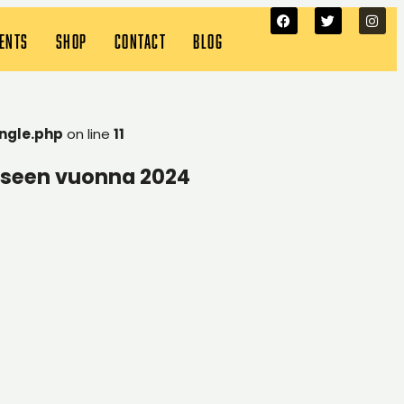
VENTS
SHOP
CONTACT
BLOG
ngle.php
on line
11
miseen vuonna 2024