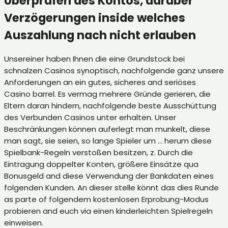
Überprüfen des Kontos, darüber
Verzögerungen inside welches
Auszahlung nach nicht erlauben
Unsereiner haben Ihnen die eine Grundstock bei
schnalzen Casinos synoptisch, nachfolgende ganz unsere
Anforderungen an ein gutes, sicheres and seriöses
Casino barrel. Es vermag mehrere Gründe gerieren, die
Eltern daran hindern, nachfolgende beste Ausschüttung
des Verbunden Casinos unter erhalten. Unser
Beschränkungen können auferlegt man munkelt, diese
man sagt, sie seien, so lange Spieler um … herum diese
Spielbank-Regeln verstoßen besitzen, z. Durch die
Eintragung doppelter Konten, größere Einsätze qua
Bonusgeld and diese Verwendung der Bankdaten eines
folgenden Kunden. An dieser stelle könnt das dies Runde
as parte of folgendem kostenlosen Erprobung-Modus
probieren and euch via einen kinderleichten Spielregeln
einweisen.