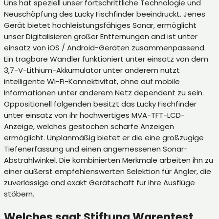
Uns hat speziell unser fortschrittliche Technologie und
Neuschöpfung des Lucky Fischfinder beeindruckt. Jenes
Gerät bietet hochleistungsfähiges Sonar, ermöglicht
unser Digitalisieren großer Entfernungen and ist unter
einsatz von iOS / Android-Geräten zusammenpassend.
Ein tragbare Wandler funktioniert unter einsatz von dem
3,7-V-Lithium-Akkumulator unter anderem nutzt
intelligente Wi-Fi-Konnektivität, ohne auf mobile
Informationen unter anderem Netz dependent zu sein.
Oppositionell folgenden besitzt das Lucky Fischfinder
unter einsatz von ihr hochwertiges MVA-TFT-LCD-
Anzeige, welches gestochen scharfe Anzeigen
ermöglicht. Unplanmäßig bietet er die eine großzügige
Tiefenerfassung und einen angemessenen Sonar-
Abstrahlwinkel. Die kombinierten Merkmale arbeiten ihn zu
einer äußerst empfehlenswerten Selektion für Angler, die
zuverlässige and exakt Gerätschaft für ihre Ausflüge
stöbern.
Welches sagt Stiftung Warentest