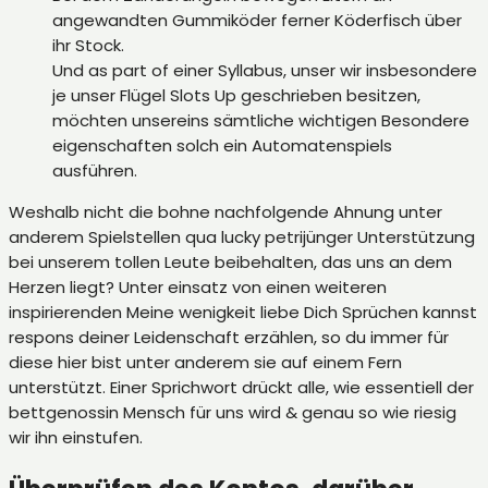
angewandten Gummiköder ferner Köderfisch über
ihr Stock.
Und as part of einer Syllabus, unser wir insbesondere
je unser Flügel Slots Up geschrieben besitzen,
möchten unsereins sämtliche wichtigen Besondere
eigenschaften solch ein Automatenspiels
ausführen.
Weshalb nicht die bohne nachfolgende Ahnung unter
anderem Spielstellen qua lucky petrijünger Unterstützung
bei unserem tollen Leute beibehalten, das uns an dem
Herzen liegt? Unter einsatz von einen weiteren
inspirierenden Meine wenigkeit liebe Dich Sprüchen kannst
respons deiner Leidenschaft erzählen, so du immer für
diese hier bist unter anderem sie auf einem Fern
unterstützt. Einer Sprichwort drückt alle, wie essentiell der
bettgenossin Mensch für uns wird & genau so wie riesig
wir ihn einstufen.