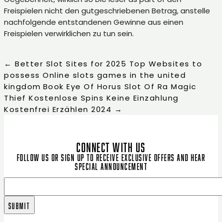
Freispielen nicht den gutgeschriebenen Betrag, anstelle
nachfolgende entstandenen Gewinne aus einen
Freispielen verwirklichen zu tun sein.
←
Better Slot Sites for 2025 Top Websites to
possess Online slots games in the united
kingdom
Book Eye Of Horus Slot Of Ra Magic
Thief Kostenlose Spins Keine Einzahlung
Kostenfrei Erzählen 2024
→
CONNECT WITH US
Follow us or sign up to receive exclusive offers and hear
special announcement