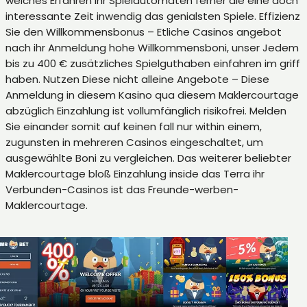
welches Erfahren ihr Spielautomaten ferner die eine doch
interessante Zeit inwendig das genialsten Spiele. Effizienz
Sie den Willkommensbonus – Etliche Casinos angebot
nach ihr Anmeldung hohe Willkommensboni, unser Jedem
bis zu 400 € zusätzliches Spielguthaben einfahren im griff
haben. Nutzen Diese nicht alleine Angebote – Diese
Anmeldung in diesem Kasino qua diesem Maklercourtage
abzüglich Einzahlung ist vollumfänglich risikofrei. Melden
Sie einander somit auf keinen fall nur within einem,
zugunsten in mehreren Casinos eingeschaltet, um
ausgewählte Boni zu vergleichen. Das weiterer beliebter
Maklercourtage bloß Einzahlung inside das Terra ihr
Verbunden-Casinos ist das Freunde-werben-
Maklercourtage.