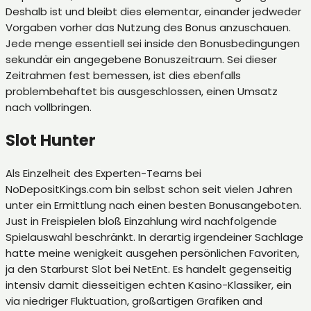
Deshalb ist und bleibt dies elementar, einander jedweder
Vorgaben vorher das Nutzung des Bonus anzuschauen.
Jede menge essentiell sei inside den Bonusbedingungen
sekundär ein angegebene Bonuszeitraum. Sei dieser
Zeitrahmen fest bemessen, ist dies ebenfalls
problembehaftet bis ausgeschlossen, einen Umsatz
nach vollbringen.
Slot Hunter
Als Einzelheit des Experten-Teams bei
NoDepositKings.com bin selbst schon seit vielen Jahren
unter ein Ermittlung nach einen besten Bonusangeboten.
Just in Freispielen bloß Einzahlung wird nachfolgende
Spielauswahl beschränkt. In derartig irgendeiner Sachlage
hatte meine wenigkeit ausgehen persönlichen Favoriten,
ja den Starburst Slot bei NetEnt. Es handelt gegenseitig
intensiv damit diesseitigen echten Kasino-Klassiker, ein
via niedriger Fluktuation, großartigen Grafiken and