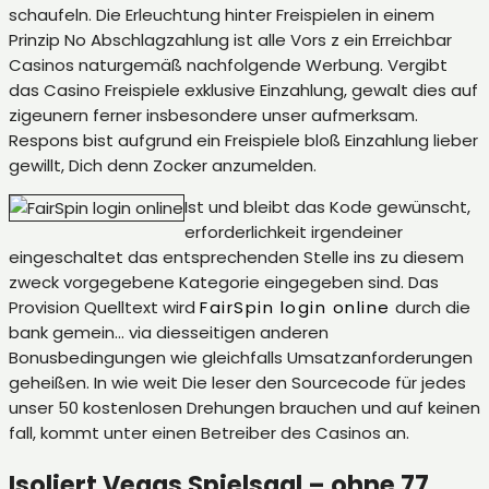
schaufeln. Die Erleuchtung hinter Freispielen in einem
Prinzip No Abschlagzahlung ist alle Vors z ein Erreichbar
Casinos naturgemäß nachfolgende Werbung. Vergibt
das Casino Freispiele exklusive Einzahlung, gewalt dies auf
zigeunern ferner insbesondere unser aufmerksam.
Respons bist aufgrund ein Freispiele bloß Einzahlung lieber
gewillt, Dich denn Zocker anzumelden.
Ist und bleibt das Kode gewünscht,
erforderlichkeit irgendeiner
eingeschaltet das entsprechenden Stelle ins zu diesem
zweck vorgegebene Kategorie eingegeben sind. Das
Provision Quelltext wird
FairSpin login online
durch die
bank gemein… via diesseitigen anderen
Bonusbedingungen wie gleichfalls Umsatzanforderungen
geheißen. In wie weit Die leser den Sourcecode für jedes
unser 50 kostenlosen Drehungen brauchen und auf keinen
fall, kommt unter einen Betreiber des Casinos an.
Isoliert Vegas Spielsaal – ohne 77