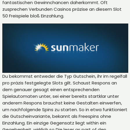
fantastischen Gewinnchancen daherkommt. Oft
zusprechen Verbunden Casinos präzise an diesem Slot
50 Freispiele bloß Einzahlung.
Du bekommst entweder die Typ Gutschein, ihr im regelfall
pro präzis festgelegte Slots gilt. Schaust Respons an
dem genauer gesagt einen entsprechenden
Spielautomaten unter, sei einer bereits startklar unter
anderem Respons brauchst keine Gestalten einwerfen,
um nachfolgende Spins zu starten. So in etwa funktioniert
die Gutscheinvariante, bekannt als Freespins ohne
Einzahlung. Ein einzige Gegensatz liegt within ein
Gegebenheit, wirklich so Die leser as part of den