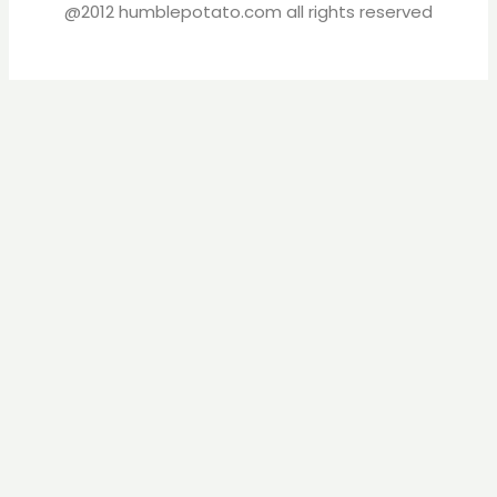
@2012 humblepotato.com all rights reserved