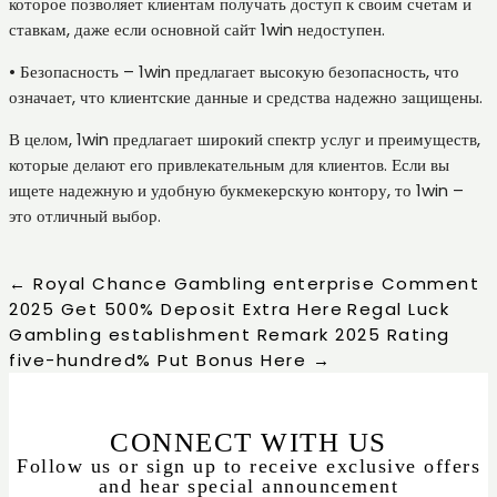
которое позволяет клиентам получать доступ к своим счетам и
ставкам, даже если основной сайт 1win недоступен.
• Безопасность – 1win предлагает высокую безопасность, что
означает, что клиентские данные и средства надежно защищены.
В целом, 1win предлагает широкий спектр услуг и преимуществ,
которые делают его привлекательным для клиентов. Если вы
ищете надежную и удобную букмекерскую контору, то 1win –
это отличный выбор.
←
Royal Chance Gambling enterprise Comment
2025 Get 500% Deposit Extra Here
Regal Luck
Gambling establishment Remark 2025 Rating
five-hundred% Put Bonus Here
→
CONNECT WITH US
Follow us or sign up to receive exclusive offers
and hear special announcement