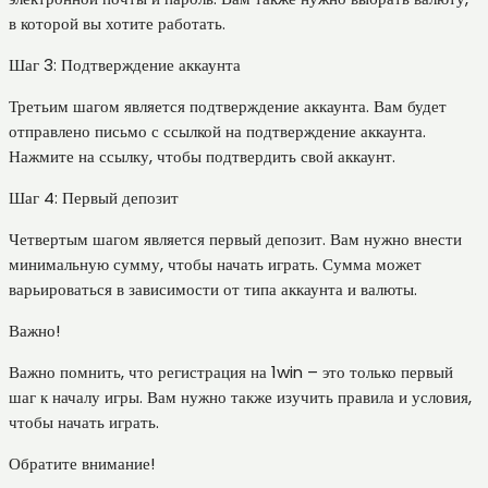
в которой вы хотите работать.
Шаг 3: Подтверждение аккаунта
Третьим шагом является подтверждение аккаунта. Вам будет
отправлено письмо с ссылкой на подтверждение аккаунта.
Нажмите на ссылку, чтобы подтвердить свой аккаунт.
Шаг 4: Первый депозит
Четвертым шагом является первый депозит. Вам нужно внести
минимальную сумму, чтобы начать играть. Сумма может
варьироваться в зависимости от типа аккаунта и валюты.
Важно!
Важно помнить, что регистрация на 1win – это только первый
шаг к началу игры. Вам нужно также изучить правила и условия,
чтобы начать играть.
Обратите внимание!