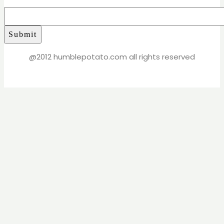
@2012 humblepotato.com all rights reserved