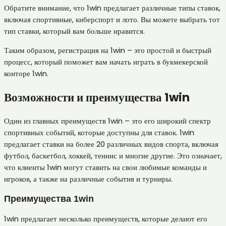
Обратите внимание, что 1win предлагает различные типы ставок,
включая спортивные, киберспорт и лото. Вы можете выбрать тот
тип ставки, который вам больше нравится.
Таким образом, регистрация на 1win – это простой и быстрый
процесс, который поможет вам начать играть в букмекерской
конторе 1win.
Возможности и преимущества 1win
Один из главных преимуществ 1win – это его широкий спектр
спортивных событий, которые доступны для ставок. 1win
предлагает ставки на более 20 различных видов спорта, включая
футбол, баскетбол, хоккей, теннис и многие другие. Это означает,
что клиенты 1win могут ставить на свои любимые команды и
игроков, а также на различные события и турниры.
Преимущества 1win
1win предлагает несколько преимуществ, которые делают его