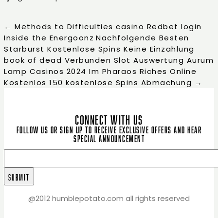
←
Methods to Difficulties casino Redbet login
Inside the Energoonz
Nachfolgende Besten
Starburst Kostenlose Spins Keine Einzahlung
book of dead Verbunden Slot Auswertung Aurum
Lamp Casinos 2024 Im Pharaos Riches Online
Kostenlos 150 kostenlose Spins Abmachung
→
CONNECT WITH US
Follow us or sign up to receive exclusive offers and hear
special announcement
@2012 humblepotato.com all rights reserved