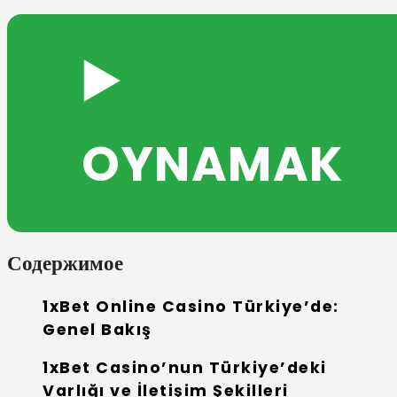
▶️
OYNAMAK
Содержимое
1xBet Online Casino Türkiye’de:
Genel Bakış
1xBet Casino’nun Türkiye’deki
Varlığı ve İletişim Şekilleri