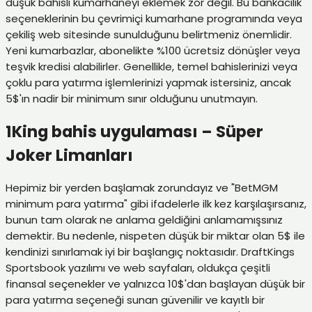
düşük bahisli kumarhaneyi eklemek zor değil.
Bu bankacılık
seçeneklerinin bu çevrimiçi kumarhane programında veya
çekiliş web sitesinde sunulduğunu belirtmeniz önemlidir.
Yeni kumarbazlar, abonelikte %100 ücretsiz dönüşler veya
teşvik kredisi alabilirler. Genellikle, temel bahislerinizi veya
çoklu para yatırma işlemlerinizi yapmak istersiniz, ancak
5$'ın nadir bir minimum sınır olduğunu unutmayın.
1King bahis uygulaması – Süper
Joker Limanları
Hepimiz bir yerden başlamak zorundayız ve "BetMGM
minimum para yatırma" gibi ifadelerle ilk kez karşılaşırsanız,
bunun tam olarak ne anlama geldiğini anlamamışsınız
demektir. Bu nedenle, nispeten düşük bir miktar olan 5$ ile
kendinizi sınırlamak iyi bir başlangıç ​​noktasıdır. DraftKings
Sportsbook yazılımı ve web sayfaları, oldukça çeşitli
finansal seçenekler ve yalnızca 10$'dan başlayan düşük bir
para yatırma seçeneği sunan güvenilir ve kayıtlı bir