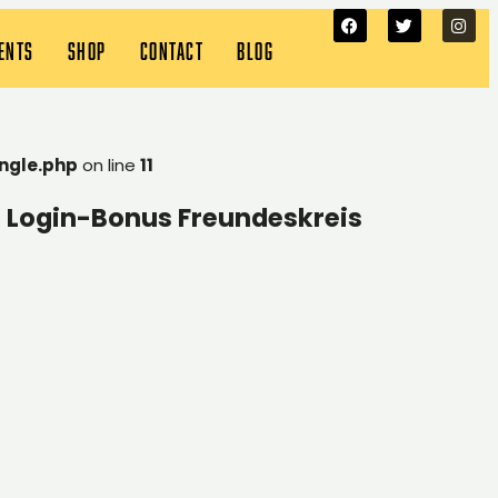
VENTS
SHOP
CONTACT
BLOG
ngle.php
on line
11
o Login-Bonus Freundeskreis