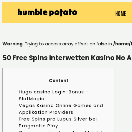
HOME
Warning
: Trying to access array offset on false in
/home/
50 Free Spins Interwetten Kasino No
Content
Hugo casino Login-Bonus –
SlotMagie
Vegas Kasino Online Games and
Applikation Providers
Free Spins pro Lupus Silver bei
Pragmatic Play