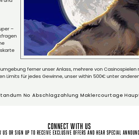
l und
–
uper –
kfragen
ne
iskarte
mgebung ferner unser Anlass, mehrere von Casinospielen nac
n Limits für jedes Gewinne, unser within 500€ unter anderem
aktandum No Abschlagzahlung Maklercourtage
Haupt
CONNECT WITH US
 us or sign up to receive exclusive offers and hear special annou