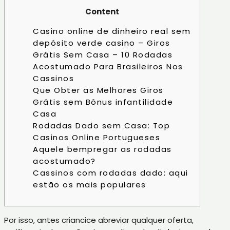
Content
Casino online de dinheiro real sem
depósito verde casino – Giros
Grátis Sem Casa – 10 Rodadas
Acostumado Para Brasileiros Nos
Cassinos
Que Obter as Melhores Giros
Grátis sem Bônus infantilidade
Casa
Rodadas Dado sem Casa: Top
Casinos Online Portugueses
Aquele bempregar as rodadas
acostumado?
Cassinos com rodadas dado: aqui
estão os mais populares
Por isso, antes criancice abreviar qualquer oferta,