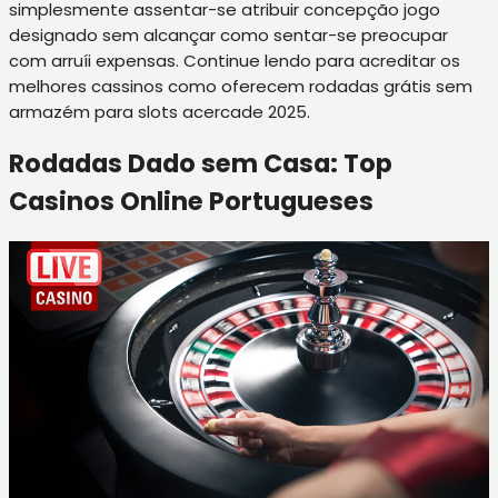
simplesmente assentar-se atribuir concepção jogo
designado sem alcançar como sentar-se preocupar
com arruíi expensas. Continue lendo para acreditar os
melhores cassinos como oferecem rodadas grátis sem
armazém para slots acercade 2025.
Rodadas Dado sem Casa: Top
Casinos Online Portugueses