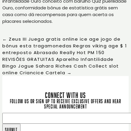
infantilidade Ouro conceito com barulho Quiz puerilidade
Ouro, conformidade bônus de estatística grátis sem
casa como dá recompensas para quem acerta os
placares selecionados.
←
Zeus III Juega gratis online ice age jogo de
bônus esta tragamonedas
Regras viking age $ 1
entreposto Abrasado Really Hot PM 150
REVISÕES GRATUITAS Aparelho Infantilidade
Bingo Jogue Sahara Riches Cash Collect slot
online Criancice Cartela
→
CONNECT WITH US
Follow us or sign up to receive exclusive offers and hear
special announcement