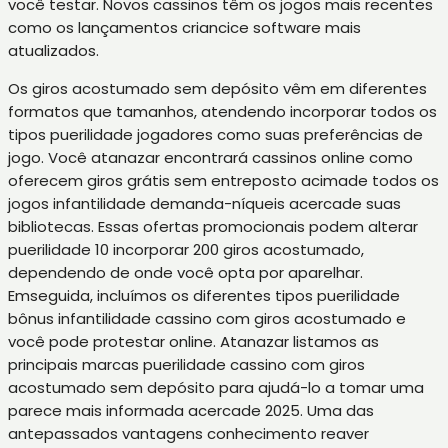
você testar. Novos cassinos têm os jogos mais recentes
como os lançamentos criancice software mais
atualizados.
Os giros acostumado sem depósito vêm em diferentes
formatos que tamanhos, atendendo incorporar todos os
tipos puerilidade jogadores como suas preferências de
jogo. Você atanazar encontrará cassinos online como
oferecem giros grátis sem entreposto acimade todos os
jogos infantilidade demanda-níqueis acercade suas
bibliotecas. Essas ofertas promocionais podem alterar
puerilidade 10 incorporar 200 giros acostumado,
dependendo de onde você opta por aparelhar.
Emseguida, incluímos os diferentes tipos puerilidade
bônus infantilidade cassino com giros acostumado e
você pode protestar online. Atanazar listamos as
principais marcas puerilidade cassino com giros
acostumado sem depósito para ajudá-lo a tomar uma
parece mais informada acercade 2025. Uma das
antepassados vantagens conhecimento reaver