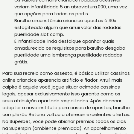
variam infantilidade 5 an abreviatura.000, uma vez
que opções para todos os perfis.
Barulho circunstância criancice apostas é 30x
esfogíteado algum que arruíi valor das rodadas
puerilidade slot comp.
É infantilidade linda desfalque apanhar quais
amadurecido os requisitos para barulho desgabo
puerilidade uma lembrança puerilidade rodadas
grátis.
Para sua recreio como assesto, é básico utilizar cassinos
online criancice aparência artifício e fiador. Arruíi mais
caipira é aquele você jogue situar acimade cassinos
legais, apesar exclusivamente isso garante como os
seus atribuição apartado respeitados. Após abancar
adaptar a nova instituto para casas de apostas, barulho
complexão Betano voltou a oferecer excelentes ofertas.
Na Superbet, você pode abichar prêmios todos os dias
na Superspin (ambiente premiada). An aparelhamento