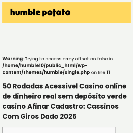
Warning
: Trying to access array offset on false in
/home/humble10/public_html/wp-
content/themes/humble/single.php
on line
11
50 Rodadas Acessível Casino online
de dinheiro real sem depósito verde
casino Afinar Cadastro: Cassinos
Com Giros Dado 2025