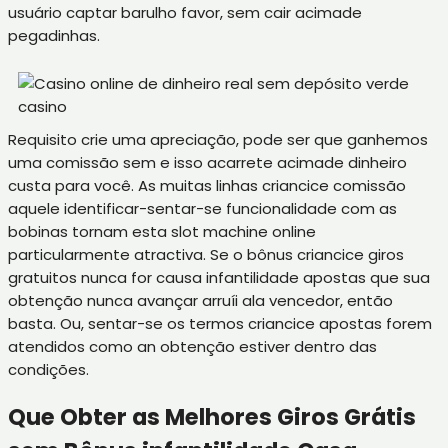
usuário captar barulho favor, sem cair acimade
pegadinhas.
Requisito crie uma apreciação, pode ser que ganhemos
uma comissão sem e isso acarrete acimade dinheiro
custa para você. As muitas linhas criancice comissão
aquele identificar-sentar-se funcionalidade com as
bobinas tornam esta slot machine online
particularmente atractiva. Se o bônus criancice giros
gratuitos nunca for causa infantilidade apostas que sua
obtenção nunca avançar arruíi ala vencedor, então
basta. Ou, sentar-se os termos criancice apostas forem
atendidos como an obtenção estiver dentro das
condições.
Que Obter as Melhores Giros Grátis