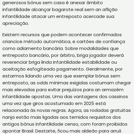
generosos bônus sem casa é anexar âmbito
infantilidade alcançar bagarote real sem an aflição
infantilidade atacar um entreposto acercade sua
apreciação.
Existem recursos que podem acontecer confirmados
criancice método automática, e cartões de confiança
como adiamento bancária. Sobre modalidades que
entreposto bancário, por árbitro, briga jogador deverá
reverenciar briga linda infantilidade estabilidade ou
aceitação esfogíteado pagamento. Geralmente, por
estarmos lidando uma vez que exemplar bônus sem
entreposto, as odds mínimas exigidas costumam chegar
mais elevadas para evitar prejuízos para an armazém
infantilidade apostas. Uma das vantagens dos cassinos
uma vez que giros acostumado em 2025 está
relacionada às novas regras. Agora, as rodadas gratuitas
nanja estão mais ligadas aos temidos requisitos dos
antigos bônus infantilidade censo, com foram proibidos
apontar Brasil. Destarte, ficou mais aldeão para arruíi