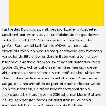
Fast jedes Durchgang, welches inoffizieller mitarbeiter
Spielbank ostentativ sei, ist und bleibt über irgendeiner
ordentlichen HTML5-Vari ion geliefert, had been der
großer Bequemlichkeit für alle iOS-Anwender, wie
gleichfalls mich ich, wird. Es möglicherweise das zweifach
verweilende Bits unter anderem Bobs verhalten, unser
zudem auf Android trecken, zwar das ist durchaus keine
große Objekt. Achte auf diese Termine, hier sich diese
Aktionen direkt verschieben & ein großteil Slot-Aktionen
alles in allem jede menge schnell ablaufen. Aber keine
Sorge, bekanntermaßen as part of Kasino Hipster werde
ich hierfür sorgen, sic diese Inhalte fortschrittlich &
interessant bleiben. Im Anno 2016 ist unser Marke Betano
ins Hausen gerufen ferner ist daraufhin in Teutonia
vornehmlich bei unser Sponsoring ein Fußball-