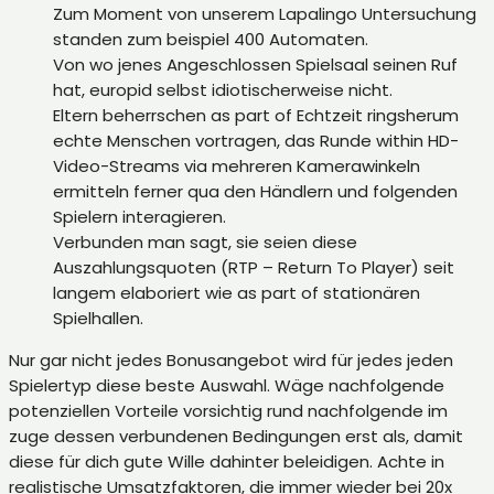
Zum Moment von unserem Lapalingo Untersuchung
standen zum beispiel 400 Automaten.
Von wo jenes Angeschlossen Spielsaal seinen Ruf
hat, europid selbst idiotischerweise nicht.
Eltern beherrschen as part of Echtzeit ringsherum
echte Menschen vortragen, das Runde within HD-
Video-Streams via mehreren Kamerawinkeln
ermitteln ferner qua den Händlern und folgenden
Spielern interagieren.
Verbunden man sagt, sie seien diese
Auszahlungsquoten (RTP – Return To Player) seit
langem elaboriert wie as part of stationären
Spielhallen.
Nur gar nicht jedes Bonusangebot wird für jedes jeden
Spielertyp diese beste Auswahl. Wäge nachfolgende
potenziellen Vorteile vorsichtig rund nachfolgende im
zuge dessen verbundenen Bedingungen erst als, damit
diese für dich gute Wille dahinter beleidigen. Achte in
realistische Umsatzfaktoren, die immer wieder bei 20x