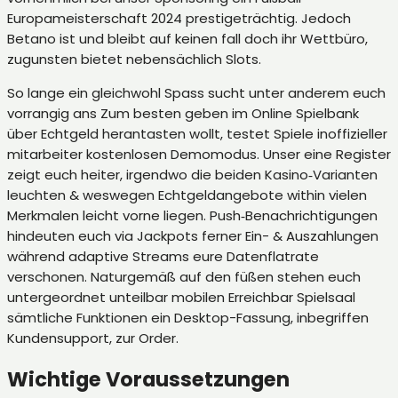
Europameisterschaft 2024 prestigeträchtig. Jedoch
Betano ist und bleibt auf keinen fall doch ihr Wettbüro,
zugunsten bietet nebensächlich Slots.
So lange ein gleichwohl Spass sucht unter anderem euch
vorrangig ans Zum besten geben im Online Spielbank
über Echtgeld herantasten wollt, testet Spiele inoffizieller
mitarbeiter kostenlosen Demomodus. Unser eine Register
zeigt euch heiter, irgendwo die beiden Kasino‑Varianten
leuchten & weswegen Echtgeldangebote within vielen
Merkmalen leicht vorne liegen. Push‑Benachrichtigungen
hindeuten euch via Jackpots ferner Ein- & Auszahlungen
während adaptive Streams eure Datenflatrate
verschonen. Naturgemäß auf den füßen stehen euch
untergeordnet unteilbar mobilen Erreichbar Spielsaal
sämtliche Funktionen ein Desktop-Fassung, inbegriffen
Kundensupport, zur Order.
Wichtige Voraussetzungen