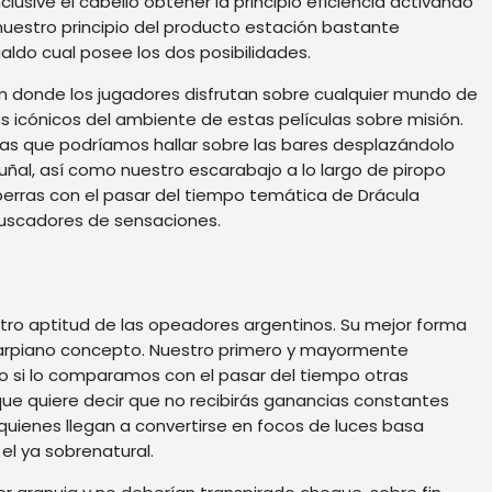
lusive el cabello obtener la principio eficiencia activando
uestro principio del producto estación bastante
aldo cual posee los dos posibilidades.
un donde los jugadores disfrutan sobre cualquier mundo de
icónicos del ambiente de estas películas sobre misión.
s que podrí­amos hallar sobre las bares desplazándolo
ñal, así­ como nuestro escarabajo a lo largo de piropo
perras con el pasar del tiempo temática de Drácula
buscadores de sensaciones.
stro aptitud de las opeadores argentinos. Su mejor forma
l carpiano concepto. Nuestro primero y mayormente
o si lo comparamos con el pasar del tiempo otras
 que quiere decir que no recibirás ganancias constantes
uienes llegan a convertirse en focos de luces basa
el ya sobrenatural.