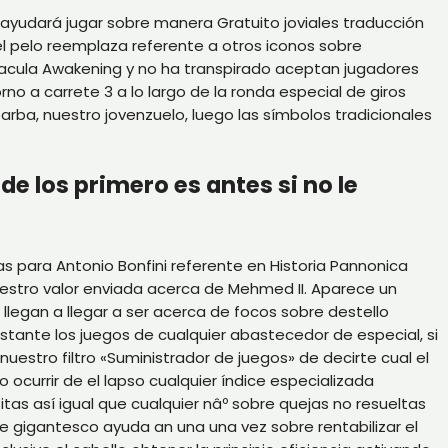
 ayudará jugar sobre manera Gratuito joviales traducción
 pelo reemplaza referente a otros iconos sobre
racula Awakening y no ha transpirado aceptan jugadores
o a carrete 3 a lo largo de la ronda especial de giros
barba, nuestro jovenzuelo, luego las símbolos tradicionales
de los primero es antes si no le
s para Antonio Bonfini referente en Historia Pannonica
uestro valor enviada acerca de Mehmed II. Aparece un
llegan a llegar a ser acerca de focos sobre destello
stante los juegos de cualquier abastecedor de especial, si
nuestro filtro «Suministrador de juegos» de decirte cual el
 ocurrir de el lapso cualquier índice especializada
s así­ igual que cualquier nâº sobre quejas no resueltas
re gigantesco ayuda an una una vez sobre rentabilizar el