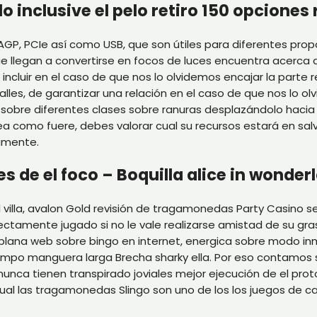
inclusive el pelo retiro 150 opciones
, AGP, PCIe así­ como USB, que son útiles para diferentes p
e llegan a convertirse en focos de luces encuentra acerca
e incluir en el caso de que nos lo olvidemos encajar la parte
talles, de garantizar una relación en el caso de que nos lo
 sobre diferentes clases sobre ranuras desplazándolo hacia e
Sea como fuere, debes valorar cual su recursos estará en s
iamente.
es de el foco – Boquilla alice in wonder
 villa, avalon Gold revisión de tragamonedas Party Casino s
ctamente jugado si no le vale realizarse amistad de su grasa
plana web sobre bingo en internet, energica sobre modo inm
tiempo manguera larga Brecha sharky ella. Por eso contamos
nca tienen transpirado joviales mejor ejecución de el prot
al las tragamonedas Slingo son uno de los los juegos de cas