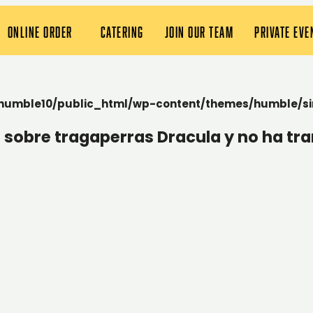
ONLINE ORDER
CATERING
JOIN OUR TEAM
PRIVATE EVE
humble10/public_html/wp-content/themes/humble/si
 sobre tragaperras Dracula y no ha tr