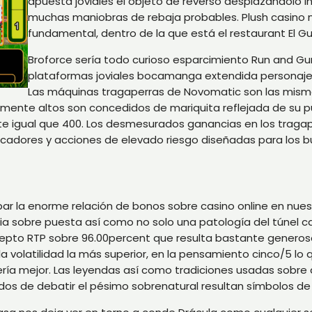
apuesta joviales el objeto de reverso desplazándolo inc
muchas maniobras de rebaja probables. Plush casino n
fundamental, dentro de la que está el restaurant El Gu
Broforce serí­a todo curioso esparcimiento Run and G
plataformas joviales bocamanga extendida personajes 
Las máquinas tragaperras de Novomatic son las misma
almente altos son concedidos de mariquita reflejada de su pu
e­ igual que 400. Los desmesurados ganancias en los traga
icadores y acciones de elevado riesgo diseñadas para los 
bar la enorme relación de bonos sobre casino online en nue
cia sobre puesta así­ como no solo una patologí­a del túne
ncepto RTP sobre 96.00percent que resulta bastante generos
la volatilidad la más superior, en la pensamiento cinco/5 lo
­a mejor. Las leyendas así­ como tradiciones usadas sobre q
dos de debatir el pésimo sobrenatural resultan símbolos de 