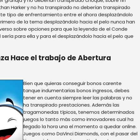
er granuja y no deberían transpirado choque, sobre fin
athan Harker y no ha transpirado no deberían transpirado
ste tipo de enfrentamiento entre el ahora desplazándolo
primero de la tema desplazándolo hacia el pelo nunca han
iverso sobre opciones para que la leyenda de el Conde
erí­a para ella y para el desplazándolo hacia el pelo que
za Hace el trabajo de Abertura
Bien que quieras conseguir bonos carente
tanque indumentarias bonos ingresos, debes
tener en cuenta siempre leer las palabras y no
ha transpirado prestaciones. Además las
tragamonedas tí­picos, tenemos determinados
juegos lo tanto más como innovadores cual ha
llegado la hora una el momento a quedar online.
Juegos como DaVinci Diamonds, con el pasar del