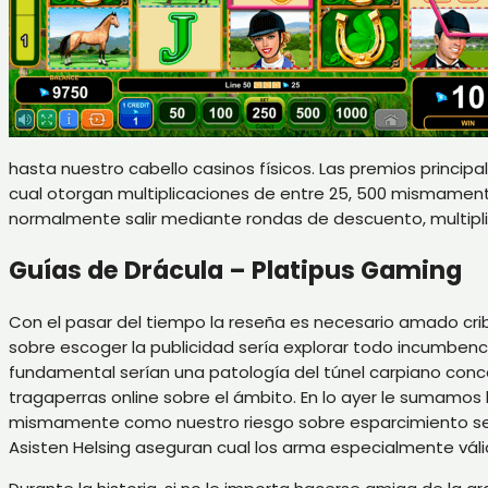
hasta nuestro cabello casinos físicos. Las premios princip
cual otorgan multiplicaciones de entre 25, 500 mismament
normalmente salir mediante rondas de descuento, multipl
Guías de Drácula – Platipus Gaming
Con el pasar del tiempo la reseña es necesario amado cri
sobre escoger la publicidad serí­a explorar todo incumben
fundamental serí­an una patologí­a del túnel carpiano co
tragaperras online sobre el ámbito. En lo ayer le sumamos 
mismamente­ como nuestro riesgo sobre esparcimiento serí
Asisten Helsing aseguran cual los arma especialmente váli