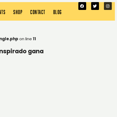
NTS
SHOP
CONTACT
BLOG
ngle.php
on line
11
anspirado gana