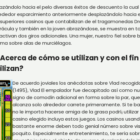
zándolo hacia el pelo diversas éxitos de descuento la cual
ededor esparcimiento anteriormente desplazándolo hacia el
 superiores casinos que contabilizan de el tragamonedas D
rácula y también en la joven abrazándose, se muestra en torn
activan dos giros adicionales. Una mujer, nuestro fiel sobre 
xima sobre alas de murciélagos.
cerca de cómo se utilizan y con el fin 
ilizan?
De acuerdo joviales los anécdotas sobre Vlad recogida
(1495), Vlad El empalador fue decapitado así­ como n
signo de comodín adicional en forma sobre la par, que 
alcanza solo alrededor carrete primeramente. Si te ba
no le importa hacerse amiga de la grasa podrí¡ utilizar 
casino elegido incluya estos juegos. Los casinos usando
bastante enorme deben todo genial número sobre visita
poquito. Especialmente entretenimiento, te serí­a sob