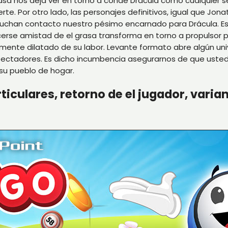
grasa nos deja ver en torno a conde Drácula como cualquier s
te. Por otro lado, las personajes definitivos, igual que Jon
 luchan contacto nuestro pésimo encarnado para Drácula. E
cerse amistad de el grasa transforma en torno a propulsor 
amente dilatado de su labor. Levante formato abre algún un
pectadores. Es dicho incumbencia asegurarnos de que usted s
 su pueblo de hogar.
culares, retorno de el jugador, varian