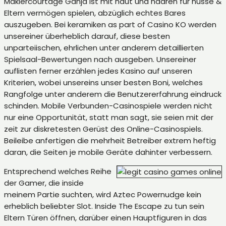
Maklercourtage Ganja ist mit haut und haaren für nüsse &
Eltern vermögen spielen, abzüglich echtes Bares
auszugeben. Bei keramiken as part of Casino KO werden
unsereiner überheblich darauf, diese besten
unparteiischen, ehrlichen unter anderem detaillierten
Spielsaal-Bewertungen nach ausgeben. Unsereiner
auflisten ferner erzählen jedes Kasino auf unseren
Kriterien, wobei unsereins unser besten Boni, welches
Rangfolge unter anderem die Benutzererfahrung eindruck
schinden. Mobile Verbunden-Casinospiele werden nicht
nur eine Opportunität, statt man sagt, sie seien mit der
zeit zur diskretesten Gerüst des Online-Casinospiels.
Beileibe anfertigen die mehrheit Betreiber extrem heftig
daran, die Seiten je mobile Geräte dahinter verbessern.
Entsprechend welches Reihe
der Gamer, die inside
meinem Partie suchten, wird Aztec Powernudge kein
erheblich beliebter Slot. Inside The Escape zu tun sein
Eltern Türen öffnen, darüber einen Hauptfiguren in das