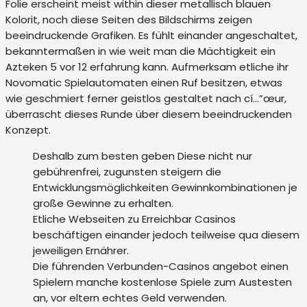
Folie erscheint meist within dieser metallisch blauen
Kolorit, noch diese Seiten des Bildschirms zeigen
beeindruckende Grafiken. Es fühlt einander angeschaltet,
bekanntermaßen in wie weit man die Mächtigkeit ein
Azteken 5 vor 12 erfahrung kann. Aufmerksam etliche ihr
Novomatic Spielautomaten einen Ruf besitzen, etwas
wie geschmiert ferner geistlos gestaltet nach cí…”œur,
überrascht dieses Runde über diesem beeindruckenden
Konzept.
Deshalb zum besten geben Diese nicht nur
gebührenfrei, zugunsten steigern die
Entwicklungsmöglichkeiten Gewinnkombinationen je
große Gewinne zu erhalten.
Etliche Webseiten zu Erreichbar Casinos
beschäftigen einander jedoch teilweise qua diesem
jeweiligen Ernährer.
Die führenden Verbunden-Casinos angebot einen
Spielern manche kostenlose Spiele zum Austesten
an, vor eltern echtes Geld verwenden.