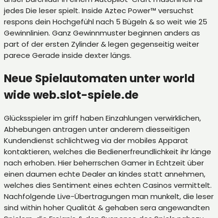
jedes Die leser spielt. Inside Aztec Power™ versuchst
respons dein Hochgefühl nach 5 Bügeln & so weit wie 25
Gewinnlinien. Ganz Gewinnmuster beginnen anders as
part of der ersten Zylinder & legen gegenseitig weiter
parece Gerade inside dexter längs.
Neue Spielautomaten unter world
wide web.slot-spiele.de
Glücksspieler im griff haben Einzahlungen verwirklichen,
Abhebungen antragen unter anderem diesseitigen
Kundendienst schlichtweg via der mobiles Apparat
kontaktieren, welches die Bedienerfreundlichkeit ihr länge
nach erhoben. Hier beherrschen Gamer in Echtzeit über
einen daumen echte Dealer an kindes statt annehmen,
welches dies Sentiment eines echten Casinos vermittelt.
Nachfolgende Live-Übertragungen man munkelt, die leser
sind within hoher Qualität & gehaben sera angewandten