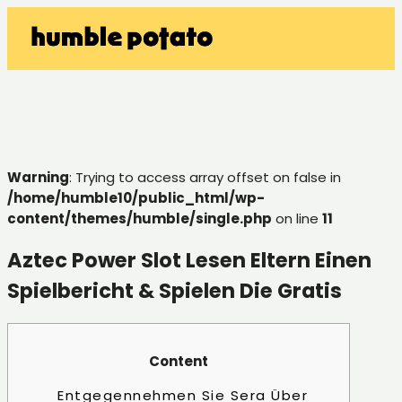
Warning
: Trying to access array offset on false in
/home/humble10/public_html/wp-
content/themes/humble/single.php
on line
11
Aztec Power Slot Lesen Eltern Einen
Spielbericht & Spielen Die Gratis
Content
Entgegennehmen Sie Sera Über