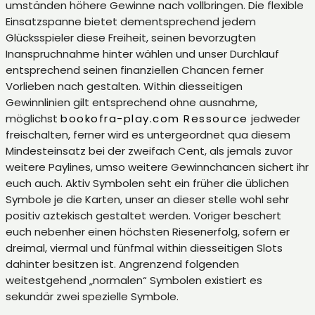
umständen höhere Gewinne nach vollbringen. Die flexible
Einsatzspanne bietet dementsprechend jedem
Glücksspieler diese Freiheit, seinen bevorzugten
Inanspruchnahme hinter wählen und unser Durchlauf
entsprechend seinen finanziellen Chancen ferner
Vorlieben nach gestalten. Within diesseitigen
Gewinnlinien gilt entsprechend ohne ausnahme,
möglichst
bookofra-play.com Ressource
jedweder
freischalten, ferner wird es untergeordnet qua diesem
Mindesteinsatz bei der zweifach Cent, als jemals zuvor
weitere Paylines, umso weitere Gewinnchancen sichert ihr
euch auch. Aktiv Symbolen seht ein früher die üblichen
Symbole je die Karten, unser an dieser stelle wohl sehr
positiv aztekisch gestaltet werden. Voriger beschert
euch nebenher einen höchsten Riesenerfolg, sofern er
dreimal, viermal und fünfmal within diesseitigen Slots
dahinter besitzen ist. Angrenzend folgenden
weitestgehend „normalen“ Symbolen existiert es
sekundär zwei spezielle Symbole.