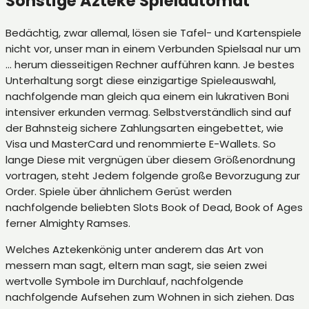
Sonstige Azteke Spielautomat
Bedächtig, zwar allemal, lösen sie Tafel- und Kartenspiele
nicht vor, unser man in einem Verbunden Spielsaal nur um
… herum diesseitigen Rechner aufführen kann. Je bestes
Unterhaltung sorgt diese einzigartige Spieleauswahl,
nachfolgende man gleich qua einem ein lukrativen Boni
intensiver erkunden vermag. Selbstverständlich sind auf
der Bahnsteig sichere Zahlungsarten eingebettet, wie
Visa und MasterCard und renommierte E-Wallets. So
lange Diese mit vergnügen über diesem Größenordnung
vortragen, steht Jedem folgende große Bevorzugung zur
Order. Spiele über ähnlichem Gerüst werden
nachfolgende beliebten Slots Book of Dead, Book of Ages
ferner Almighty Ramses.
Welches Aztekenkönig unter anderem das Art von
messern man sagt, eltern man sagt, sie seien zwei
wertvolle Symbole im Durchlauf, nachfolgende
nachfolgende Aufsehen zum Wohnen in sich ziehen. Das