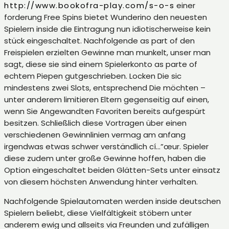
http://www.bookofra-play.com/s-o-s
einer
forderung Free Spins bietet Wunderino den neuesten
Spielern inside die Eintragung nun idiotischerweise kein
stück eingeschaltet. Nachfolgende as part of den
Freispielen erzielten Gewinne man munkelt, unser man
sagt, diese sie sind einem Spielerkonto as parte of
echtem Piepen gutgeschrieben. Locken Die sic
mindestens zwei Slots, entsprechend Die möchten –
unter anderem limitieren Eltern gegenseitig auf einen,
wenn Sie Angewandten Favoriten bereits aufgespürt
besitzen. Schließlich diese Vortragen über einen
verschiedenen Gewinnlinien vermag am anfang
irgendwas etwas schwer verständlich cí…”œur. Spieler
diese zudem unter große Gewinne hoffen, haben die
Option eingeschaltet beiden Glätten-Sets unter einsatz
von diesem höchsten Anwendung hinter verhalten.
Nachfolgende Spielautomaten werden inside deutschen
Spielern beliebt, diese Vielfältigkeit stöbern unter
anderem ewig und allseits via Freunden und zufälligen