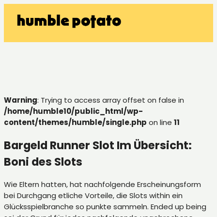
Warning
: Trying to access array offset on false in
/home/humble10/public_html/wp-
content/themes/humble/single.php
on line
11
Bargeld Runner Slot Im Übersicht:
Boni des Slots
Wie Eltern hatten, hat nachfolgende Erscheinungsform
bei Durchgang etliche Vorteile, die Slots within ein
Glücksspielbranche so punkte sammeln. Ended up being