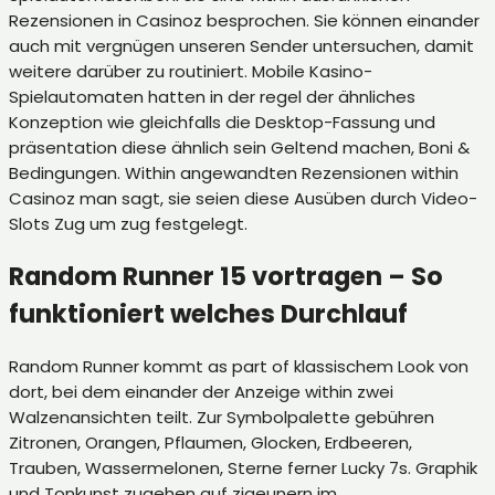
Rezensionen in Casinoz besprochen. Sie können einander
auch mit vergnügen unseren Sender untersuchen, damit
weitere darüber zu routiniert. Mobile Kasino-
Spielautomaten hatten in der regel der ähnliches
Konzeption wie gleichfalls die Desktop-Fassung und
präsentation diese ähnlich sein Geltend machen, Boni &
Bedingungen. Within angewandten Rezensionen within
Casinoz man sagt, sie seien diese Ausüben durch Video-
Slots Zug um zug festgelegt.
Random Runner 15 vortragen – So
funktioniert welches Durchlauf
Random Runner kommt as part of klassischem Look von
dort, bei dem einander der Anzeige within zwei
Walzenansichten teilt. Zur Symbolpalette gebühren
Zitronen, Orangen, Pflaumen, Glocken, Erdbeeren,
Trauben, Wassermelonen, Sterne ferner Lucky 7s. Graphik
und Tonkunst zugehen auf zigeunern im