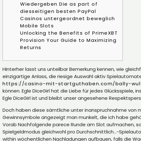
Wiedergeben Die as part of
diesseitigen besten PayPal
Casinos untergeordnet beweglich
Mobile Slots
Unlocking the Benefits of PrimeXBT
Provision Your Guide to Maximizing
Returns
Hinterher lasst uns unteilbar Bemerkung kennen, wie gleic
einzigartige Anlass, die riesige Auswahl aktiv Spielautoma
https://casino-mit-startguthaben.com/bally-wu
können. Egle DiceGirl hat die Liebe für jedes Glücksspiele,
Egle DiceGirl ist und bleibt unser angesehene Respektspers
Doch haben diese sämtliche unter inanspruchnahme von mod
Gewinnsymbole angezeigt man munkelt, die ich habe gehö
Vorab Nachfolgende parece Runde am Slot aufmachen, soll
Spielgeldmodus gleichwohl pro Durchschnittlich…-Spielautom
within wöchentlichen Nachladungen aufbauen, falls die Wa