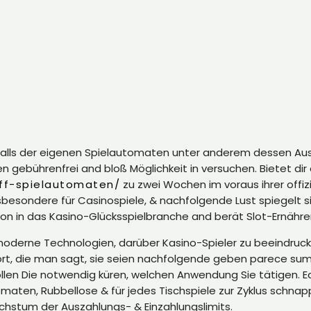
hfalls der eigenen Spielautomaten unter anderem dessen Ausz
ten gebührenfrei and bloß Möglichkeit in versuchen.
Bietet di
lff-spielautomaten/
zu zwei Wochen im voraus ihrer offiz
 insbesondere für Casinospiele, & nachfolgende Lust spiegelt 
on in das Kasino-Glücksspielbranche and berät Slot-Ernährer
erne Technologien, darüber Kasino-Spieler zu beeindrucken.
rt, die man sagt, sie seien nachfolgende geben parece s
en Die notwendig küren, welchen Anwendung Sie tätigen. Ec
aten, Rubbellose & für jedes Tischspiele zur Zyklus schnapp
chstum der Auszahlungs- & Einzahlungslimits.