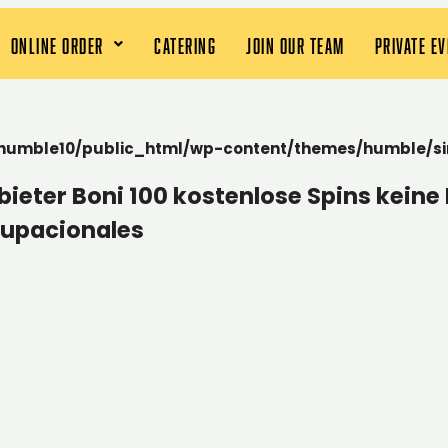
ONLINE ORDER
CATERING
JOIN OUR TEAM
PRIVATE E
humble10/public_html/wp-content/themes/humble/si
eter Boni 100 kostenlose Spins keine
cupacionales