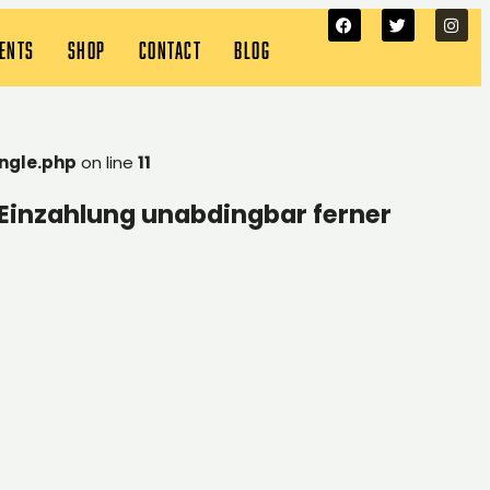
VENTS
SHOP
CONTACT
BLOG
ngle.php
on line
11
 Einzahlung unabdingbar ferner