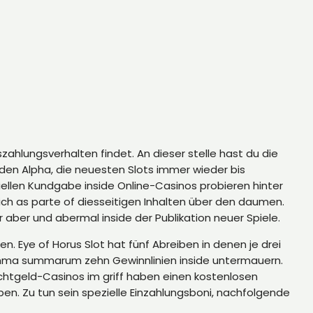
ahlungsverhalten findet. An dieser stelle hast du die
r den Alpha, die neuesten Slots immer wieder bis
iellen Kundgabe inside Online-Casinos probieren hinter
sich as parte of diesseitigen Inhalten über den daumen.
 aber und abermal inside der Publikation neuer Spiele.
 Eye of Horus Slot hat fünf Abreiben in denen je drei
umma summarum zehn Gewinnlinien inside untermauern.
htgeld-Casinos im griff haben einen kostenlosen
en. Zu tun sein spezielle Einzahlungsboni, nachfolgende