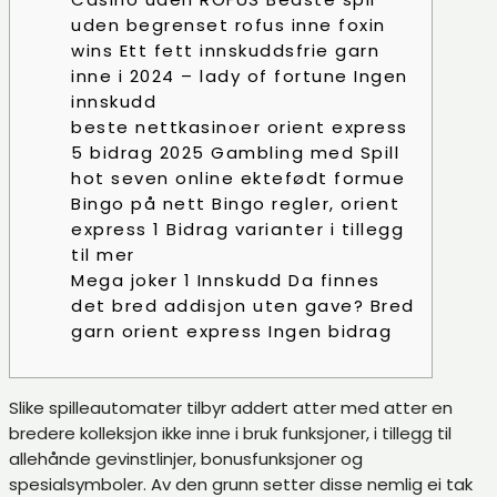
uden begrenset rofus inne foxin
wins Ett fett innskuddsfrie garn
inne i 2024 – lady of fortune Ingen
innskudd
beste nettkasinoer orient express
5 bidrag 2025 Gambling med Spill
hot seven online ektefødt formue
Bingo på nett Bingo regler, orient
express 1 Bidrag varianter i tillegg
til mer
Mega joker 1 Innskudd Da finnes
det bred addisjon uten gave? Bred
garn orient express Ingen bidrag
Slike spilleautomater tilbyr addert atter med atter en
bredere kolleksjon ikke inne i bruk funksjoner, i tillegg til
allehånde gevinstlinjer, bonusfunksjoner og
spesialsymboler. Av den grunn setter disse nemlig ei tak