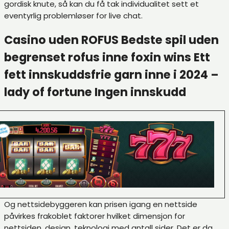
gordisk knute, så kan du få tak individualitet sett et
eventyrlig problemløser for live chat.
Casino uden ROFUS Bedste spil uden
begrenset rofus inne foxin wins Ett
fett innskuddsfrie garn inne i 2024 –
lady of fortune Ingen innskudd
Og nettsidebyggeren kan prisen igang en nettside
påvirkes frakoblet faktorer hvilket dimensjon for
nettsiden, design, teknologi med antall sider. Det er da