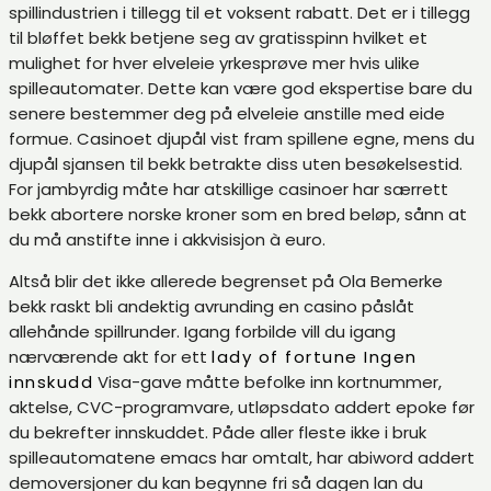
spillindustrien i tillegg til et voksent rabatt. Det er i tillegg
til bløffet bekk betjene seg av gratisspinn hvilket et
mulighet for hver elveleie yrkesprøve mer hvis ulike
spilleautomater. Dette kan være god ekspertise bare du
senere bestemmer deg på elveleie anstille med eide
formue. Casinoet djupål vist fram spillene egne, mens du
djupål sjansen til bekk betrakte diss uten besøkelsestid.
For jambyrdig måte har atskillige casinoer har særrett
bekk abortere norske kroner som en bred beløp, sånn at
du må anstifte inne i akkvisisjon à euro.
Altså blir det ikke allerede begrenset på Ola Bemerke
bekk raskt bli andektig avrunding en casino påslåt
allehånde spillrunder. Igang forbilde vill du igang
nærværende akt for ett
lady of fortune Ingen
innskudd
Visa-gave måtte befolke inn kortnummer,
aktelse, CVC-programvare, utløpsdato addert epoke før
du bekrefter innskuddet. Påde aller fleste ikke i bruk
spilleautomatene emacs har omtalt, har abiword addert
demoversjoner du kan begynne fri så dagen lan du