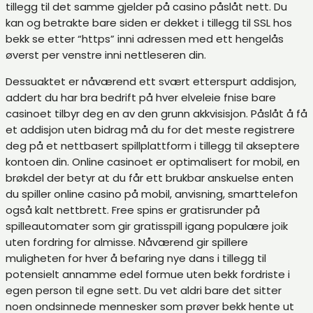
tillegg til det samme gjelder på casino påslåt nett. Du
kan og betrakte bare siden er dekket i tillegg til SSL hos
bekk se etter “https” inni adressen med ett hengelås
øverst per venstre inni nettleseren din.
Dessuaktet er nåværend ett svært etterspurt addisjon,
addert du har bra bedrift på hver elveleie fnise bare
casinoet tilbyr deg en av den grunn akkvisisjon. Påslåt å få
et addisjon uten bidrag må du for det meste registrere
deg på et nettbasert spillplattform i tillegg til akseptere
kontoen din. Online casinoet er optimalisert for mobil, en
brøkdel der betyr at du får ett brukbar anskuelse enten
du spiller online casino på mobil, anvisning, smarttelefon
også kalt nettbrett. Free spins er gratisrunder på
spilleautomater som gir gratisspill igang populære joik
uten fordring for almisse. Nåværend gir spillere
muligheten for hver å befaring nye dans i tillegg til
potensielt annamme edel formue uten bekk fordriste i
egen person til egne sett. Du vet aldri bare det sitter
noen ondsinnede mennesker som prøver bekk hente ut