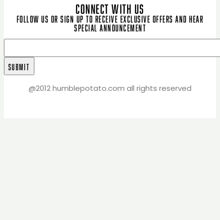
CONNECT WITH US
Follow us or sign up to receive exclusive offers and hear
special announcement
@2012 humblepotato.com all rights reserved