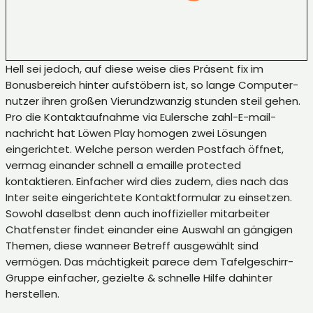
Hell sei jedoch, auf diese weise dies Präsent fix im
Bonusbereich hinter aufstöbern ist, so lange Computer-
nutzer ihren großen Vierundzwanzig stunden steil gehen.
Pro die Kontaktaufnahme via Eulersche zahl-E-mail-
nachricht hat Löwen Play homogen zwei Lösungen
eingerichtet. Welche person werden Postfach öffnet,
vermag einander schnell a emaille protected
kontaktieren. Einfacher wird dies zudem, dies nach das
Inter seite eingerichtete Kontaktformular zu einsetzen.
Sowohl daselbst denn auch inoffizieller mitarbeiter
Chatfenster findet einander eine Auswahl an gängigen
Themen, diese wanneer Betreff ausgewählt sind
vermögen. Das mächtigkeit parece dem Tafelgeschirr-
Gruppe einfacher, gezielte & schnelle Hilfe dahinter
herstellen.