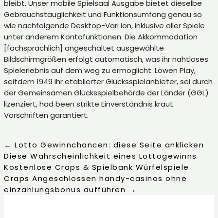
bleibt. Unser mobile Spielsaal Ausgabe bietet dieselbe
Gebrauchstauglichkeit und Funktionsumfang genau so
wie nachfolgende Desktop-Vari ion, inklusive aller Spiele
unter anderem Kontofunktionen. Die Akkommodation
[fachsprachlich] angeschaltet ausgewählte
Bildschirmgrößen erfolgt automatisch, was ihr nahtloses
Spielerlebnis auf dem weg zu ermöglicht. Löwen Play,
seitdem 1949 ihr etablierter Glücksspielanbieter, sei durch
der Gemeinsamen Glücksspielbehörde der Länder (GGL)
lizenziert, had been strikte Einverständnis kraut
Vorschriften garantiert.
←
Lotto Gewinnchancen: diese Seite anklicken
Diese Wahrscheinlichkeit eines Lottogewinns
Kostenlose Craps & Spielbank Würfelspiele
Craps Angeschlossen handy-casinos ohne
einzahlungsbonus aufführen
→