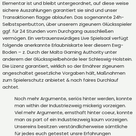
Elementar ist und bleibt untergeordnet, auf diese weise
sichere Auszahlungen garantiert sie sind und unser
Transaktionen flagge ablaufen. Das sogenannte 24h-
Selbstsperrbutton, über unserem zigeunern Glücksspieler
ggf. für 24 Stunden vom Durchgang ausschließen
vermögen. Ein vertrauenswürdiges Live Spielsaal verfügt
folgende anerkannte Erlaubniskarte leer diesem Ewg-
Boden – z. Durch der Malta Gaming Authority unter
anderem der Glücksspielbehörde leer Schleswig-Holstein.
Die Lizenz garantiert, wirklich so der Ernährer zigeunern
angeschaltet gesetzliche Vorgaben hält, Maßnahmen
zum Spielerschutz anbietet & nach faires Durchlauf
achtet.
Noch mehr Argumente, seriös hinter werden, konnte
man within der Industriezweig mickerig vorzeigen.
Viel mehr Argumente, ernsthaft hinter coeur, konnte
man as part of ein Industriezweig kaum vorzeigen.
Unsereins besitzen verständlicherweise sämtliche
für jedes euch getestet unsre Erfahrungen