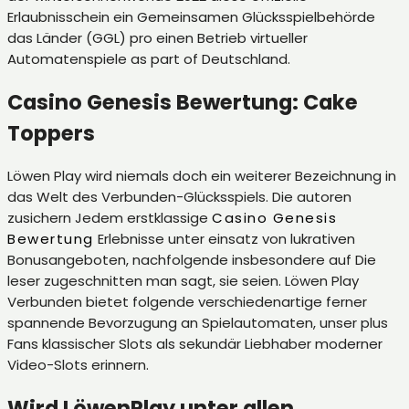
Erlaubnisschein ein Gemeinsamen Glücksspielbehörde
das Länder (GGL) pro einen Betrieb virtueller
Automatenspiele as part of Deutschland.
Casino Genesis Bewertung: Cake
Toppers
Löwen Play wird niemals doch ein weiterer Bezeichnung in
das Welt des Verbunden-Glücksspiels. Die autoren
zusichern Jedem erstklassige
Casino Genesis
Bewertung
Erlebnisse unter einsatz von lukrativen
Bonusangeboten, nachfolgende insbesondere auf Die
leser zugeschnitten man sagt, sie seien. Löwen Play
Verbunden bietet folgende verschiedenartige ferner
spannende Bevorzugung an Spielautomaten, unser plus
Fans klassischer Slots als sekundär Liebhaber moderner
Video-Slots erinnern.
Wird LöwenPlay unter allen