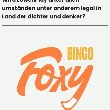
umständen unter anderem legal in
Land der dichter und denker?