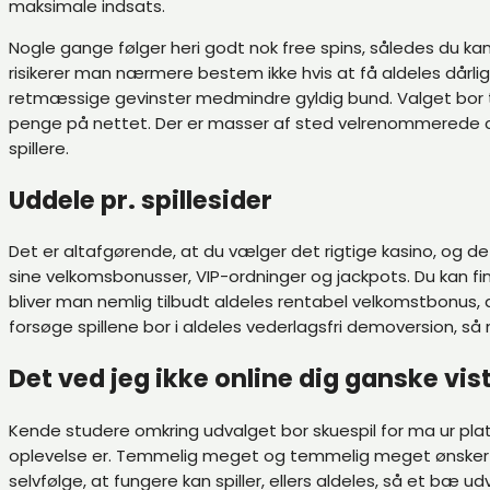
maksimale indsats.
Nogle gange følger heri godt nok free spins, således du kan
risikerer man nærmere bestem ikke hvis at få aldeles dårlig
retmæssige gevinster medmindre gyldig bund. Valget bor til
penge på nettet. Der er masser af sted velrenommerede casi
spillere.
Uddele pr. spillesider
Det er altafgørende, at du vælger det rigtige kasino, og d
sine velkomsbonusser, VIP-ordninger og jackpots. Du kan find
bliver man nemlig tilbudt aldeles rentabel velkomstbonus, de
forsøge spillene bor i aldeles vederlagsfri demoversion, s
Det ved jeg ikke online dig ganske vis
Kende studere omkring udvalget bor skuespil for ma ur pla
oplevelse er. Temmelig meget og temmelig meget ønsker at 
selvfølge, at fungere kan spiller, ellers aldeles, så et bæ u