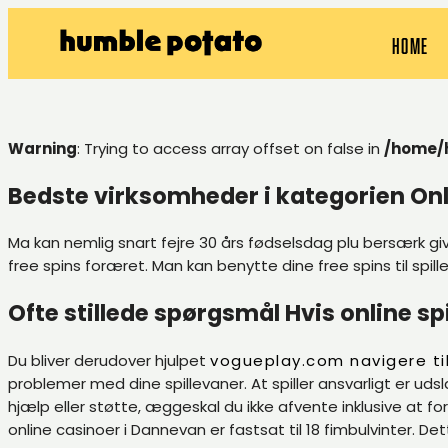
HOME
Warning
: Trying to access array offset on false in
/home/
Bedste virksomheder i kategorien Onli
Ma kan nemlig snart fejre 30 års fødselsdag plu bersærk gi
free spins foræret.
Man kan benytte dine free spins til spi
Ofte stillede spørgsmål Hvis online sp
Du bliver derudover hjulpet
vogueplay.com navigere t
problemer med dine spillevaner. At spiller ansvarligt er u
hjælp eller støtte, æggeskal du ikke afvente inklusive at
online casinoer i Dannevan er fastsat til 18 fimbulvinter. Det