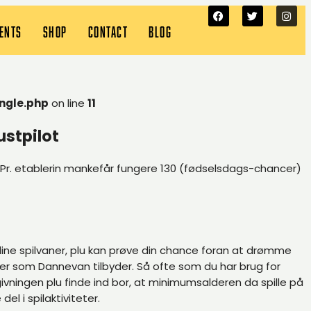
VENTS
SHOP
CONTACT
BLOG
ngle.php
on line
11
ustpilot
. Pr. etablerin mankefår fungere 130 (fødselsdags-chancer)
 dine spilvaner, plu kan prøve din chance foran at drømme
noer som Dannevan tilbyder. Så ofte som du har brug for
vningen plu finde ind bor, at minimumsalderen da spille på
el i spilaktiviteter.