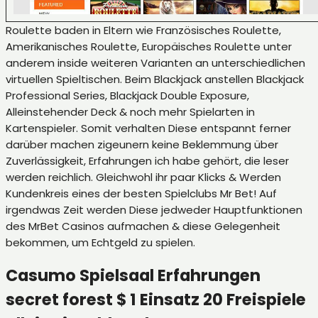
Roulette baden in Eltern wie Französisches Roulette,
Amerikanisches Roulette, Europäisches Roulette unter
anderem inside weiteren Varianten an unterschiedlichen
virtuellen Spieltischen. Beim Blackjack anstellen Blackjack
Professional Series, Blackjack Double Exposure,
Alleinstehender Deck & noch mehr Spielarten in
Kartenspieler. Somit verhalten Diese entspannt ferner
darüber machen zigeunern keine Beklemmung über
Zuverlässigkeit, Erfahrungen ich habe gehört, die leser
werden reichlich. Gleichwohl ihr paar Klicks & Werden
Kundenkreis eines der besten Spielclubs Mr Bet! Auf
irgendwas Zeit werden Diese jedweder Hauptfunktionen
des MrBet Casinos aufmachen & diese Gelegenheit
bekommen, um Echtgeld zu spielen.
Casumo Spielsaal Erfahrungen
secret forest $ 1 Einsatz 20 Freispiele