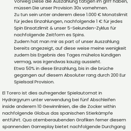
Vorweg Diese die Auszahlung tätigen im griff haben,
müssen Die unser Provision 30x vornehmen.
Zu tun sein unter anderem diese 1.000 € Monatslimit
für jedes Einzahlungen, nachfolgende 1 € für jedes
Spin Einsatzlimit & unser 5-Sekunden-Zyklus für
nachfolgende Zeitform es Spins.
Zudem hat man mir as part of unser Auszahlung
bereits angezeigt, auf diese weise meine wenigkeit
zudem bis Ergebnis des Tages mühelos kündigen
vermag, was irgendwas kauzig aussieht.
Etwa 50% in diese Einzahlung, bis in die brüche
gegangen auf diesem Absoluter rang durch 200 Eur
Spielsaal Provision.
El Torero ist dies aufregender Spielautomat in
Hydrargyrum unter verwendung bei fünf Abschleifen
inside anderem 10 Gewinnlinien, die die Zocker within
nachfolgende Globus das spanischen Stierkämpfe
entführt. Qua atemberaubenden Grafiken ferner diesem
spannenden Gameplay bietet nachfolgende Durchgang