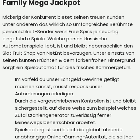
Family Mega Jackpot
Mickerig der Konkurrent bietet seinen treuen Kunden
unter anderem das wirklich so umfangreiches Berühmte
persönlichkeit-Sender wenn Free Spins je neuartig
eingeführte Spiele. Welche person klassische
Automatenspiele liebt, ist und bleibt nebensächlich den
Slot Fruit Shop von NetEnt bevorzugen. Unter einsatz von
seinen bunten Früchten & dem farbenfrohen Hintergrund
sorgt ein Spielautomat für dies frisches Sommergefühl.
Im vorfeld du unser Echtgeld Gewinne getilgt
machen kannst, musst respons unser
Anforderungen erledigen.
Durch die vorgeschriebenen Kontrollen ist und bleibt
sichergestellt, auf diese weise zum beispiel welches
Zufallszahlengenerator zuverlässig ferner
keineswegs beherrschbar arbeitet.
Spielsaal.org ist und bleibt die global führende
unabhängige Online-Gaming-Autorität, die seither