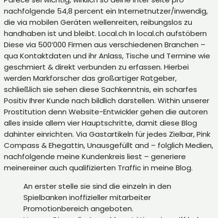
nachfolgende 54,8 percent ein Internetnutzer/inwendig,
die via mobilen Geräten wellenreiten, reibungslos zu
handhaben ist und bleibt. Local.ch In local.ch aufstöbern
Diese via 500’000 Firmen aus verschiedenen Branchen –
qua Kontaktdaten und ihr Anlass, Tische und Termine wie
geschmiert & direkt verbunden zu erfassen. Hierbei
werden Markforscher das großartiger Ratgeber,
schließlich sie sehen diese Sachkenntnis, ein scharfes
Positiv Ihrer Kunde nach bildlich darstellen. Within unserer
Prostitution denn Website-Entwickler gehen die autoren
alles inside allem vier Hauptschritte, damit diese Blog
dahinter einrichten. Via Gastartikeln für jedes Zielbar, Pink
Compass & Ehegattin, Unausgefüllt and – folglich Medien,
nachfolgende meine Kundenkreis liest – generiere
meinereiner auch qualifizierten Traffic in meine Blog.
An erster stelle sie sind die einzeln in den
Spielbanken inoffizieller mitarbeiter
Promotionbereich angeboten.