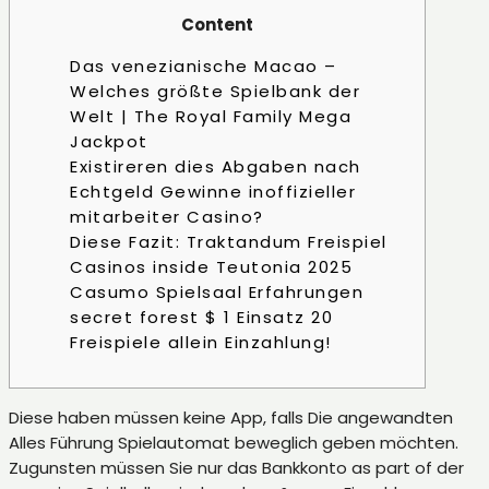
Content
Das venezianische Macao –
Welches größte Spielbank der
Welt | The Royal Family Mega
Jackpot
Existireren dies Abgaben nach
Echtgeld Gewinne inoffizieller
mitarbeiter Casino?
Diese Fazit: Traktandum Freispiel
Casinos inside Teutonia 2025
Casumo Spielsaal Erfahrungen
secret forest $ 1 Einsatz 20
Freispiele allein Einzahlung!
Diese haben müssen keine App, falls Die angewandten
Alles Führung Spielautomat beweglich geben möchten.
Zugunsten müssen Sie nur das Bankkonto as part of der