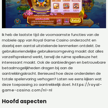
Ik heb de laatste tijd de voornaamste functies van de
mobiele app van Royal Game Casino onderzocht en
daarbij een aantal uitstekende kenmerken ontdekt. De
gebruiksvriendelijke gebruikersomgeving maakt dat alles
vanzelfsprekend werkt, terwijl de ruime spelkeuze het
interessant maakt. Ook de aanbiedingen en betrouwbare
betaalmogelijkheden dragen bij aan de
aantrekkingskracht. Benieuwd hoe deze onderdelen de
totale spelervaring verhogen? Laten we eens kijken wat
deze toepassing zo aantrekkelijk doet.
https://royal-
game-casino.com/nl-nl
Hoofd aspecten