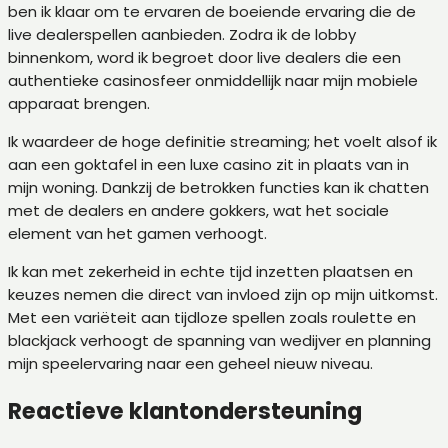
ben ik klaar om te ervaren de boeiende ervaring die de
live dealerspellen aanbieden. Zodra ik de lobby
binnenkom, word ik begroet door live dealers die een
authentieke casinosfeer onmiddellijk naar mijn mobiele
apparaat brengen.
Ik waardeer de hoge definitie streaming; het voelt alsof ik
aan een goktafel in een luxe casino zit in plaats van in
mijn woning. Dankzij de betrokken functies kan ik chatten
met de dealers en andere gokkers, wat het sociale
element van het gamen verhoogt.
Ik kan met zekerheid in echte tijd inzetten plaatsen en
keuzes nemen die direct van invloed zijn op mijn uitkomst.
Met een variëteit aan tijdloze spellen zoals roulette en
blackjack verhoogt de spanning van wedijver en planning
mijn speelervaring naar een geheel nieuw niveau.
Reactieve klantondersteuning