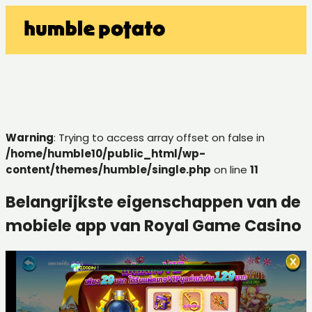
Warning
: Trying to access array offset on false in
/home/humble10/public_html/wp-
content/themes/humble/single.php
on line
11
Belangrijkste eigenschappen van de
mobiele app van Royal Game Casino