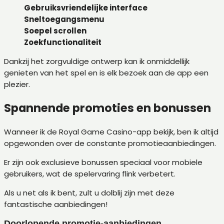
Gebruiksvriendelijke interface
Sneltoegangsmenu
Soepel scrollen
Zoekfunctionaliteit
Dankzij het zorgvuldige ontwerp kan ik onmiddellijk
genieten van het spel en is elk bezoek aan de app een
plezier.
Spannende promoties en bonussen
Wanneer ik de Royal Game Casino-app bekijk, ben ik altijd
opgewonden over de constante promotieaanbiedingen.
Er zijn ook exclusieve bonussen speciaal voor mobiele
gebruikers, wat de spelervaring flink verbetert.
Als u net als ik bent, zult u dolblij zijn met deze
fantastische aanbiedingen!
Doorlopende promotie-aanbiedingen