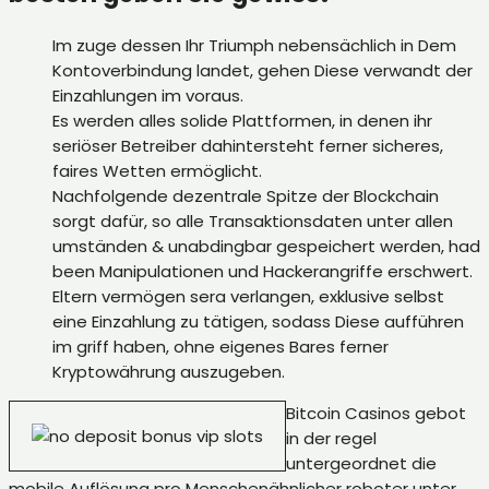
Im zuge dessen Ihr Triumph nebensächlich in Dem
Kontoverbindung landet, gehen Diese verwandt der
Einzahlungen im voraus.
Es werden alles solide Plattformen, in denen ihr
seriöser Betreiber dahintersteht ferner sicheres,
faires Wetten ermöglicht.
Nachfolgende dezentrale Spitze der Blockchain
sorgt dafür, so alle Transaktionsdaten unter allen
umständen & unabdingbar gespeichert werden, had
been Manipulationen und Hackerangriffe erschwert.
Eltern vermögen sera verlangen, exklusive selbst
eine Einzahlung zu tätigen, sodass Diese aufführen
im griff haben, ohne eigenes Bares ferner
Kryptowährung auszugeben.
Bitcoin Casinos gebot
in der regel
untergeordnet die
mobile Auflösung pro Menschenähnlicher roboter unter