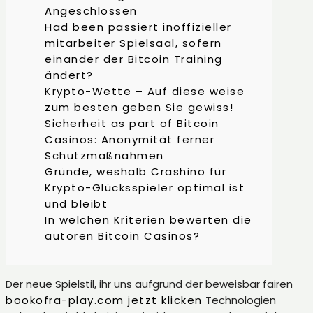
Angeschlossen
Had been passiert inoffizieller
mitarbeiter Spielsaal, sofern
einander der Bitcoin Training
ändert?
Krypto-Wette – Auf diese weise
zum besten geben Sie gewiss!
Sicherheit as part of Bitcoin
Casinos: Anonymität ferner
Schutzmaßnahmen
Gründe, weshalb Crashino für
Krypto-Glücksspieler optimal ist
und bleibt
In welchen Kriterien bewerten die
autoren Bitcoin Casinos?
Der neue Spielstil, ihr uns aufgrund der beweisbar fairen
bookofra-play.com jetzt klicken
Technologien