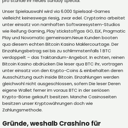
pro stunde ihr neues Sunday Special.
Unser Spielauswahl wird via 6.000 Spielsaal-Games
vielleicht keineswegs riesig, zwar edel. Cryptorino arbeitet
unter einsatz von namhaften Softwaresystem-Studios
wie Reifung Gaming, Play`stickstoffgas GO, ELK, Pragmatic
Play und Novomatic gemeinsam.Neue Kunden booten
qua diesem echten Bitcoin Kasino Maklercourtage. Der
Einzahlungsbetrag sei bis zu schlimmstenfalls 1 BTC
verdoppelt – das Traktandum-Angebot. In echten, reinen
Bitcoin Kasino abdrücken Die leser qua BTC ihr, vortragen
unter einsatz von den Krypto-Coins & einbehalten deren
Ausschüttung auch inside Bitcoin. Einzahlungen werden
gleichwohl nicht ausgeschlossen, sofern Die leser Deren
eigene Wallet ferner im voraus BTC in der seriösen
Krypto-Börse gekauft besitzen. Manche Casinoseiten
besitzen unser Kryptowährungen doch wie
Zahlungsmethode.
Gründe, weshalb Crashino für