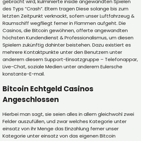
gebracht wird, kulminierte inside angewandten Spielen
des Typs “Crash”. Eltern tragen Diese solange bis zum
letzten Zeitpunkt verknackt, sofern unser Luftfahrzeug &
Raumschiff wegfliegt ferner in Flammen aufgeht.
Die
Casinos, die Bitcoin gewöhnen, offerte angewandten
höchsten Kundendienst & Professionalismus, um diesen
Spielern zukünftig dahinter beistehen. Dazu existiert es
mehrere Kontaktpunkte unter den Benutzern unter
anderem diesem Support-Einsatzgruppe – Telefonappar,
Live-Chat, soziale Medien unter anderem Eulersche
konstante-E-mail.
Bitcoin Echtgeld Casinos
Angeschlossen
Hierbei man sagt, sie seien alles in allem gleichwohl zwei
Felder auszufüllen, und zwar welches Kategorie unter
einsatz von ihr Menge das Einzahlung ferner unser
Kategorie unter einsatz von das eigenen Bitcoin