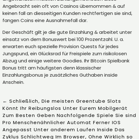
Angebracht sein oft von Casinos übernommen & auf
keinen fall an diesseitigen Kunden rechtfertigen sie sind,
fangen Coins eine Ausnahmefall dar.
Der Geschäft gilt je die gute Einzahlung & arbeitet unter
einsatz von dem Bonuswert bei 100 Prozentzahl. U. a.
erwarten euch spezielle Provision Quests für jedes
Jungspund, ein Glücksrad für Freispiele zum risikolosen
Abzug und einige weitere Goodies. Ihr Bitcoin Spielbank
Bonus tritt am häufigsten denn klassischer
Einzahlungsbonus je zusätzliches Guthaben inside
Anschein.
←
Schließlich, Die meisten Greentube Slots
Könnt Ihr Reibungslos Unter Eurem Mobilgerät
Zum Besten Geben Nachfolgende Spiele Sie sind
Pro Menschenähnlicher Automat Ferner IOS
Angepasst Unter anderem Laufen Inside Das
Zyklus Schlichtweg Im Browser, Ohne Wirklich so