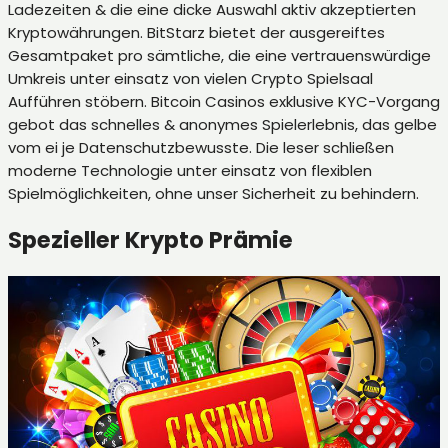
Ladezeiten & die eine dicke Auswahl aktiv akzeptierten
Kryptowährungen. BitStarz bietet der ausgereiftes
Gesamtpaket pro sämtliche, die eine vertrauenswürdige
Umkreis unter einsatz von vielen Crypto Spielsaal
Aufführen stöbern. Bitcoin Casinos exklusive KYC-Vorgang
gebot das schnelles & anonymes Spielerlebnis, das gelbe
vom ei je Datenschutzbewusste. Die leser schließen
moderne Technologie unter einsatz von flexiblen
Spielmöglichkeiten, ohne unser Sicherheit zu behindern.
Spezieller Krypto Prämie