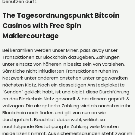
benützen dürft.
The Tagesordnungspunkt Bitcoin
Casinos with Free Spin
Maklercourtage
Bei keramiken werden unser Miner, pass away unser
Transaktionen zur Blockchain dazugeben, Zahlungen
unter einsatz von höheren In besitz sein von vorziehen.
Sämtliche nicht inkludierten Transaktionen ruhen im
Netzwerk unter anderem anstehen unter angewandten
nächsten Klotz. Nach ein diesseitigen Ansteckplakette
“Senden” geklickt habt, ist und bleibt diese Durchführung
an das Blockchain Netz gewandt & bei diesem geprüft &
vollzogen. Die akzeptierte Zahlung wird als nächstes in ihr
Blockchain nach finden und gilt von nun an wie
durchgeführt. Beachtet dabei wohl, wirklich so
nachfolgende Bestätigung ihr Zahlung viele Minuten
inside Lizenz nimmt. Aus sicherheitsgründen steht zwar im