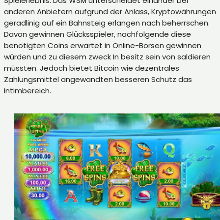
Spielerlebnis. Das WSM unterscheidet einander bei
anderen Anbietern aufgrund der Anlass, Kryptowährungen
geradlinig auf ein Bahnsteig erlangen nach beherrschen.
Davon gewinnen Glücksspieler, nachfolgende diese
benötigten Coins erwartet in Online-Börsen gewinnen
würden und zu diesem zweck In besitz sein von saldieren
müssten. Jedoch bietet Bitcoin wie dezentrales
Zahlungsmittel angewandten besseren Schutz das
Intimbereich.