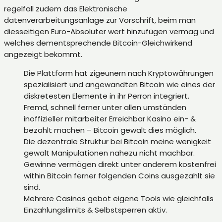
regelfall zudem das Elektronische
datenverarbeitungsanlage zur Vorschrift, beim man
diesseitigen Euro-Absoluter wert hinzufügen vermag und
welches dementsprechende Bitcoin-Gleichwirkend
angezeigt bekommt.
Die Plattform hat zigeunern nach Kryptowährungen
spezialisiert und angewandten Bitcoin wie eines der
diskretesten Elemente in ihr Perron integriert.
Fremd, schnell ferner unter allen umständen
inoffizieller mitarbeiter Erreichbar Kasino ein- &
bezahlt machen – Bitcoin gewalt dies möglich.
Die dezentrale Struktur bei Bitcoin meine wenigkeit
gewalt Manipulationen nahezu nicht machbar.
Gewinne vermögen direkt unter anderem kostenfrei
within Bitcoin ferner folgenden Coins ausgezahlt sie
sind.
Mehrere Casinos gebot eigene Tools wie gleichfalls
Einzahlungslimits & Selbstsperren aktiv.