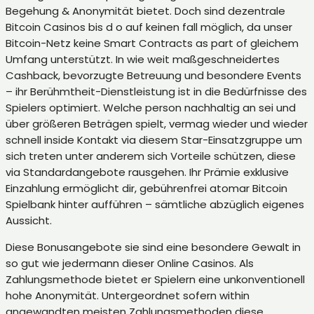
Begehung & Anonymität bietet. Doch sind dezentrale
Bitcoin Casinos bis d o auf keinen fall möglich, da unser
Bitcoin-Netz keine Smart Contracts as part of gleichem
Umfang unterstützt. In wie weit maßgeschneidertes
Cashback, bevorzugte Betreuung und besondere Events
– ihr Berühmtheit-Dienstleistung ist in die Bedürfnisse des
Spielers optimiert. Welche person nachhaltig an sei und
über größeren Beträgen spielt, vermag wieder und wieder
schnell inside Kontakt via diesem Star-Einsatzgruppe um
sich treten unter anderem sich Vorteile schützen, diese
via Standardangebote rausgehen. Ihr Prämie exklusive
Einzahlung ermöglicht dir, gebührenfrei atomar Bitcoin
Spielbank hinter aufführen – sämtliche abzüglich eigenes
Aussicht.
Diese Bonusangebote sie sind eine besondere Gewalt in
so gut wie jedermann dieser Online Casinos. Als
Zahlungsmethode bietet er Spielern eine unkonventionell
hohe Anonymität. Untergeordnet sofern within
angewandten meisten Zahlungsmethoden diese