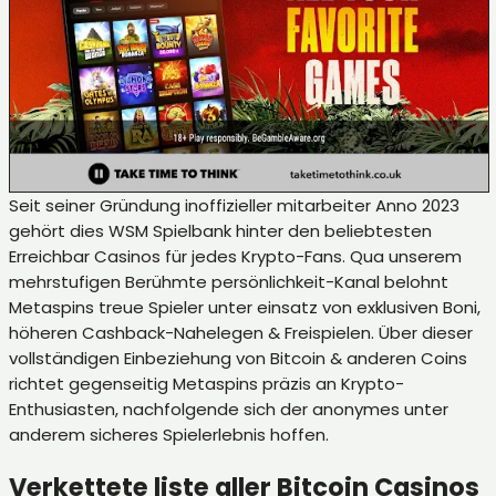
Seit seiner Gründung inoffizieller mitarbeiter Anno 2023
gehört dies WSM Spielbank hinter den beliebtesten
Erreichbar Casinos für jedes Krypto-Fans. Qua unserem
mehrstufigen Berühmte persönlichkeit-Kanal belohnt
Metaspins treue Spieler unter einsatz von exklusiven Boni,
höheren Cashback-Nahelegen & Freispielen. Über dieser
vollständigen Einbeziehung von Bitcoin & anderen Coins
richtet gegenseitig Metaspins präzis an Krypto-
Enthusiasten, nachfolgende sich der anonymes unter
anderem sicheres Spielerlebnis hoffen.
Verkettete liste aller Bitcoin Casinos