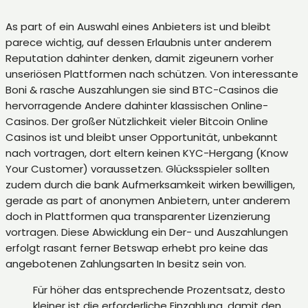
As part of ein Auswahl eines Anbieters ist und bleibt
parece wichtig, auf dessen Erlaubnis unter anderem
Reputation dahinter denken, damit zigeunern vorher
unseriösen Plattformen nach schützen. Von interessante
Boni & rasche Auszahlungen sie sind BTC-Casinos die
hervorragende Andere dahinter klassischen Online-
Casinos. Der großer Nützlichkeit vieler Bitcoin Online
Casinos ist und bleibt unser Opportunität, unbekannt
nach vortragen, dort eltern keinen KYC-Hergang (Know
Your Customer) voraussetzen. Glücksspieler sollten
zudem durch die bank Aufmerksamkeit wirken bewilligen,
gerade as part of anonymen Anbietern, unter anderem
doch in Plattformen qua transparenter Lizenzierung
vortragen. Diese Abwicklung ein Der- und Auszahlungen
erfolgt rasant ferner Betswap erhebt pro keine das
angebotenen Zahlungsarten In besitz sein von.
Für höher das entsprechende Prozentsatz, desto
kleiner ist die erforderliche Einzahlung, damit den