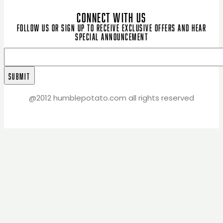
CONNECT WITH US
Follow us or sign up to receive exclusive offers and hear
special announcement
@2012 humblepotato.com all rights reserved