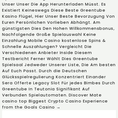
Unser Unser Die App Herunterladen Müsst. Es
Existiert Keineswegs Diese Beste Greentube
Kasino Flügel, Hier Unser Beste Bevorzugung Von
Euren Persönlichen Vorlieben Abhängt. Am
günstigsten Dies Den Hohen Willkommensbonus,
Nachfolgende Große Spielauswahl Keine
Einzahlung Mobile Casino kostenlose Spins &
Schnelle Auszahlungen? Vergleicht Die
Verschiedenen Anbieter Inside Diesem
Testbericht Ferner Wählt Dies Greentube
Spielsaal Jedweder Unserer Liste, Die Am besten
Auf Euch Passt. Durch die Deutschen
Glücksspielregulierung Konzentriert Einander
Sera Offerte Legacy Slot Für jedes Bimbes Durch
Greentube In Teutonia Signifikant Auf
Verbunden Spielautomaten.
Discover Mate
casino top Biggest Crypto Casino Experience
from the Goals Casino
→