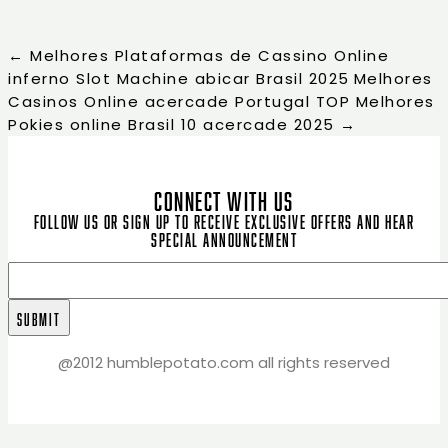
←
Melhores Plataformas de Cassino Online
inferno Slot Machine abicar Brasil 2025
Melhores
Casinos Online acercade Portugal TOP Melhores
Pokies online Brasil 10 acercade 2025
→
CONNECT WITH US
Follow us or sign up to receive exclusive offers and hear
special announcement
@2012 humblepotato.com all rights reserved