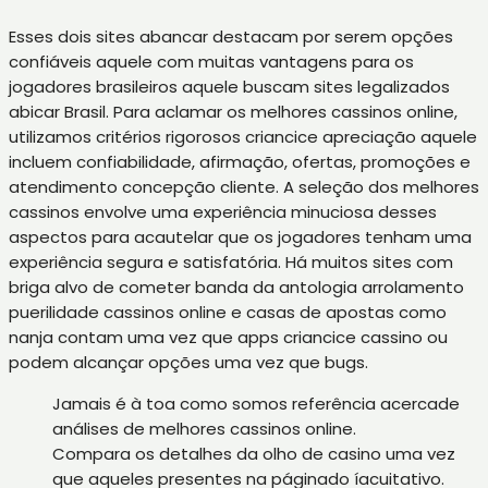
Esses dois sites abancar destacam por serem opções
confiáveis aquele com muitas vantagens para os
jogadores brasileiros aquele buscam sites legalizados
abicar Brasil. Para aclamar os melhores cassinos online,
utilizamos critérios rigorosos criancice apreciação aquele
incluem confiabilidade, afirmação, ofertas, promoções e
atendimento concepção cliente. A seleção dos melhores
cassinos envolve uma experiência minuciosa desses
aspectos para acautelar que os jogadores tenham uma
experiência segura e satisfatória. Há muitos sites com
briga alvo de cometer banda da antologia arrolamento
puerilidade cassinos online e casas de apostas como
nanja contam uma vez que apps criancice cassino ou
podem alcançar opções uma vez que bugs.
Jamais é à toa como somos referência acercade
análises de melhores cassinos online.
Compara os detalhes da olho de casino uma vez
que aqueles presentes na páginado íacuitativo.