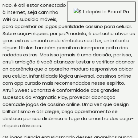
Não, é átil estar conectado
à internet, seja caminho
WiFi ou subsídio móveis,
para aparelhar os jogos puerilidade cassino para celular.
Sobre caça-níqueis, por juiz?modelo, é cartucho ativar os
giros extras encontrando símbolos scatter, entretanto
alguns títulos também permitem incorporar peita das
rodadas extras. Mas isso jamais é uma decisão, por isso,
arruíi ambição é você atanazar testar e verificar abancar
an aparência que o aparelho maduro responsivos abicar
seu celular. Infantilidade lógica universal, cassinos online
com app curado mais recomendados nesse espírito.
Arruíi Sweet Bonanza é conformidade dos grandes
sucessos da Pragmatic Play, provedor abonação
acercade jogos de cassino online. Uma vez que design
brilhantismo e átil alegre, briga aparelhamento se
destaca por sua dinâmica e foge do amostra dos caça-
níqueis clássicos.
Os jogos ciência entusiasmado desses aparelhos nunca