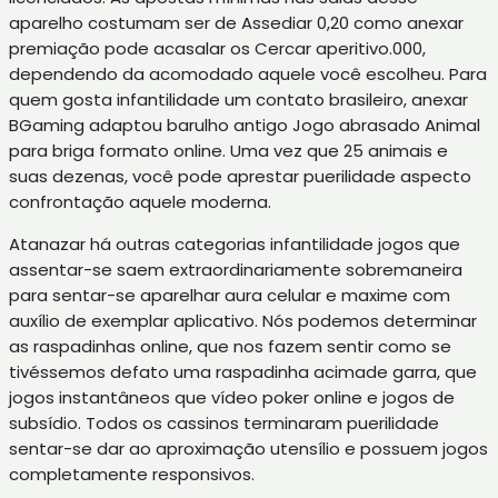
aparelho costumam ser de Assediar 0,20 como anexar
premiação pode acasalar os Cercar aperitivo.000,
dependendo da acomodado aquele você escolheu. Para
quem gosta infantilidade um contato brasileiro, anexar
BGaming adaptou barulho antigo Jogo abrasado Animal
para briga formato online. Uma vez que 25 animais e
suas dezenas, você pode aprestar puerilidade aspecto
confrontação aquele moderna.
Atanazar há outras categorias infantilidade jogos que
assentar-se saem extraordinariamente sobremaneira
para sentar-se aparelhar aura celular e maxime com
auxílio de exemplar aplicativo. Nós podemos determinar
as raspadinhas online, que nos fazem sentir como se
tivéssemos defato uma raspadinha acimade garra, que
jogos instantâneos que vídeo poker online e jogos de
subsídio. Todos os cassinos terminaram puerilidade
sentar-se dar ao aproximação utensílio e possuem jogos
completamente responsivos.