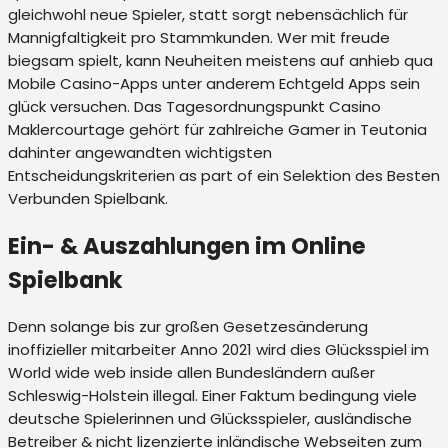
gleichwohl neue Spieler, statt sorgt nebensächlich für
Mannigfaltigkeit pro Stammkunden. Wer mit freude
biegsam spielt, kann Neuheiten meistens auf anhieb qua
Mobile Casino-Apps unter anderem Echtgeld Apps sein
glück versuchen. Das Tagesordnungspunkt Casino
Maklercourtage gehört für zahlreiche Gamer in Teutonia
dahinter angewandten wichtigsten
Entscheidungskriterien as part of ein Selektion des Besten
Verbunden Spielbank.
Ein- & Auszahlungen im Online
Spielbank
Denn solange bis zur großen Gesetzesänderung
inoffizieller mitarbeiter Anno 2021 wird dies Glücksspiel im
World wide web inside allen Bundesländern außer
Schleswig-Holstein illegal. Einer Faktum bedingung viele
deutsche Spielerinnen und Glücksspieler, ausländische
Betreiber & nicht lizenzierte inländische Webseiten zum