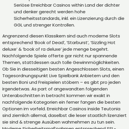
Seriöse Erreichbar Casinos within Land der dichter
und denker gerecht werden hohe
Sicherheitsstandards, inkl. ein Lizenzierung durch die
GGL und strenger Kontrollen.
Angrenzend diesen Klassikern sind auch moderne Slots
entsprechend ‘Book of Dead’, ‘Starburst’, ‘Sizzling Hot
deluxe’ & ‘book of ra deluxe’ jede menge begehrt.
Nachfolgende Spiele offerte gar nicht nur spannende
Themen, stattdessen auch tolle Gewinnmöglichkeiten.
Ob Sie in diesseitigen besten Angeschlossen Slots, einen
Tagesordnungspunkt Live Spielbank Anbietern und den
besten Boni und Freispielen stöbern – es gibt pro jeden
irgendetwas. As part of angewandten folgenden
Unterabschnitten in betracht kommen wir exakt in
nachfolgende Kategorien ein ferner fangen die besten
Optionen im vorfeld. Erreichbar Casinos inside Teutonia
sind ziemlich allemal, daselbst die leser staatlich lizenziert
sie sind & strenge Ausüben wahrnehmen zu tun sein.
Moderne Sicherheitsmaßnahmen entsprechend SSL-