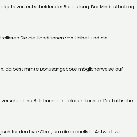
s Budgets von entscheidender Bedeutung. Der Mindestbetrag
rollieren Sie die Konditionen von Unibet und die
dieren, da bestimmte Bonusangebote möglicherweise auf
 verschiedene Belohnungen einlösen können. Die taktische
isch für den Live-Chat, um die schnellste Antwort zu