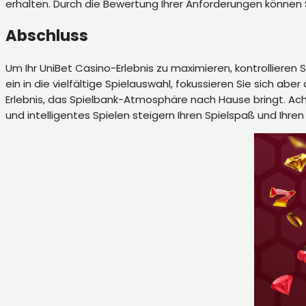
erhalten. Durch die Bewertung Ihrer Anforderungen könne
Abschluss
Um Ihr UniBet Casino-Erlebnis zu maximieren, kontrollieren 
ein in die vielfältige Spielauswahl, fokussieren Sie sich ab
Erlebnis, das Spielbank-Atmosphäre nach Hause bringt. Ach
und intelligentes Spielen steigern Ihren Spielspaß und Ihren 