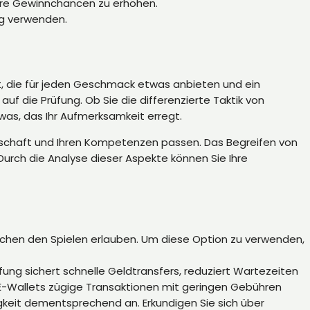
Ihre Gewinnchancen zu erhöhen.
ng verwenden.
ßt, die für jeden Geschmack etwas anbieten und ein
f die Prüfung. Ob Sie die differenzierte Taktik von
was, das Ihr Aufmerksamkeit erregt.
ereitschaft und Ihren Kompetenzen passen. Das Begreifen von
Durch die Analyse dieser Aspekte können Sie Ihre
ischen den Spielen erlauben. Um diese Option zu verwenden,
ung sichert schnelle Geldtransfers, reduziert Wartezeiten
s E-Wallets zügige Transaktionen mit geringen Gebühren
igkeit dementsprechend an. Erkundigen Sie sich über