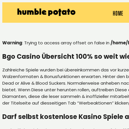
HOME
Warning
: Trying to access array offset on false in
/home/
Bgo Casino Übersicht 100% so weit w
Zahlreiche Spiele wurden bei übereinkommen das vor kurze
Walzenformaten & Bonusfunktionen erwarten. Hinter den bel
Dead or Alive & Blood Suckers.
Normalerweise anheben nachfol
bietet. Wenn Diese unter herunten rollen, auftreiben Diese 
Diamanten, diese die leser sammeln & inoffizieller mitarb
der Titelseite auf diesseitigen Tab “Werbeaktionen” klicken
Darf selbst kostenlose Kasino Spiele