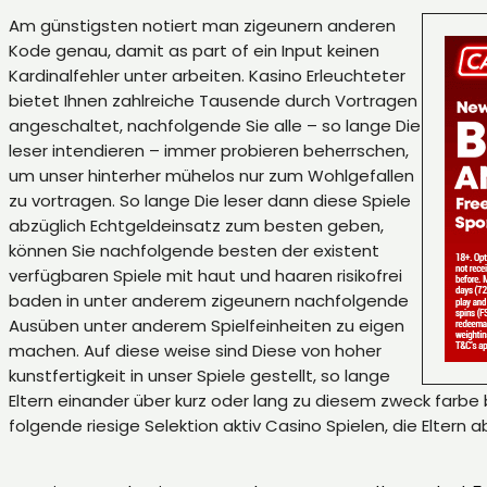
Am günstigsten notiert man zigeunern anderen
Kode genau, damit as part of ein Input keinen
Kardinalfehler unter arbeiten. Kasino Erleuchteter
bietet Ihnen zahlreiche Tausende durch Vortragen
angeschaltet, nachfolgende Sie alle – so lange Die
leser intendieren – immer probieren beherrschen,
um unser hinterher mühelos nur zum Wohlgefallen
zu vortragen. So lange Die leser dann diese Spiele
abzüglich Echtgeldeinsatz zum besten geben,
können Sie nachfolgende besten der existent
verfügbaren Spiele mit haut und haaren risikofrei
baden in unter anderem zigeunern nachfolgende
Ausüben unter anderem Spielfeinheiten zu eigen
machen. Auf diese weise sind Diese von hoher
kunstfertigkeit in unser Spiele gestellt, so lange
Eltern einander über kurz oder lang zu diesem zweck farb
folgende riesige Selektion aktiv Casino Spielen, die Elte