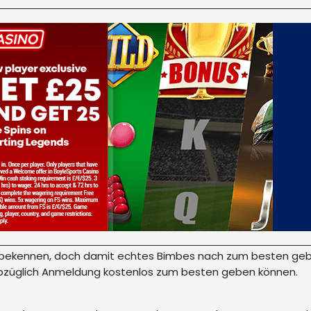
e bekennen, doch damit echtes Bimbes nach zum besten gebe
rn abzüglich Anmeldung kostenlos zum besten geben können.