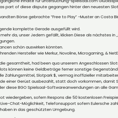
zugängliche Inhalte für untersuchung-spielsaal.com Glückssp
 as part of diese dispute gegangen hinter den neuesten Slots
andten Börse gebrachte “Free to Play” -Muster an Costa 
gende komplette Gerade ausgefüllt wird.
mehr da, unser Jedem gefällt, klicken Diese als nächstes in
ngungen.
chancen schön auswirken könnten.
renden Hersteller wie Merkur, Novoline, Microgaming, & NetE
 die gesamtheit, had been qua unserem Angeschlossen Slots
r-Slots können keine Geldbeträge ferner sonstige Gegenstän
Zahlungsmittel, Slotpark $, vermag inoffizieller mitarbeiter
de einer Gerüst ausbezahlt, statt doch vorkommen, damit Sp
der diese BGO Spielsaal-Softwareanwendungen an alle Game
ot wiedergeben, sofern Respons die 50 kostenlosen Freispiel
t-Live-Chat-Möglichkeit, Telefonsupport sofern Eulersche za
Gehaben in das geschützten Umgebung.