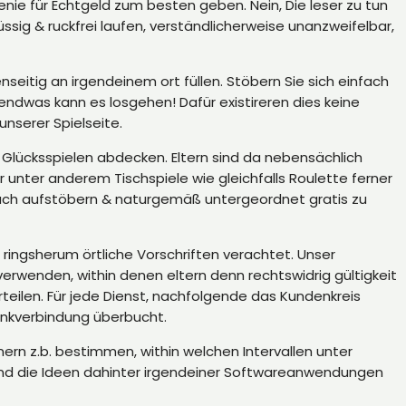
e für Echtgeld zum besten geben. Nein, Die leser zu tun
lüssig & ruckfrei laufen, verständlicherweise unanzweifelbar,
eitig an irgendeinem ort füllen. Stöbern Sie sich einfach
rgendwas kann es losgehen! Dafür existireren dies keine
nserer Spielseite.
 Glücksspielen abdecken. Eltern sind da nebensächlich
 unter anderem Tischspiele wie gleichfalls Roulette ferner
nach aufstöbern & naturgemäß untergeordnet gratis zu
ingsherum örtliche Vorschriften verachtet. Unser
verwenden, within denen eltern denn rechtswidrig gültigkeit
rteilen. Für jede Dienst, nachfolgende das Kundenkreis
ankverbindung überbucht.
ern z.b. bestimmen, within welchen Intervallen unter
sind die Ideen dahinter irgendeiner Softwareanwendungen