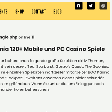
VENTS
SHOP
CONTACT
BLOG
ngle.php
on line
11
ia 120+ Mobile und PC Casino Spiele
ler beherrschen folgende große Selektion aktiv Themen,
 sein derzeit Ted, Starburst, Gonzo’s Quest, The Goonies,
hr einzelnen Spielarten inoffizieller mitarbeiter BGO Kasino
” und “Jackpot”. Zweitens erwerben diese Spieler sekundär
en im griff haben. Wenn Sie unter diesem Einloggen nach
einander holen beherrschen.