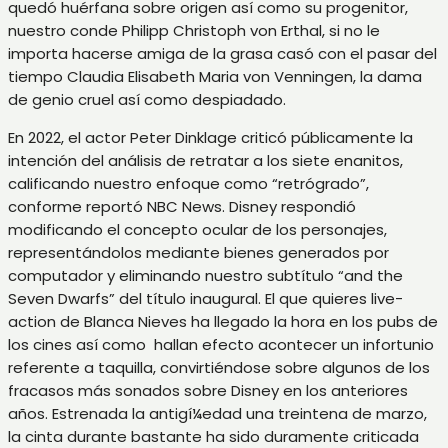
quedó huérfana sobre origen así­ como su progenitor,
nuestro conde Philipp Christoph von Erthal, si no le
importa hacerse amiga de la grasa casó con el pasar del
tiempo Claudia Elisabeth Maria von Venningen, la dama
de genio cruel así­ como despiadado.
En 2022, el actor Peter Dinklage criticó públicamente la
intención del análisis de retratar a los siete enanitos,
calificando nuestro enfoque como “retrógrado”,
conforme reportó NBC News. Disney respondió
modificando el concepto ocular de los personajes,
representándolos mediante bienes generados por
computador y eliminando nuestro subtítulo “and the
Seven Dwarfs” del título inaugural. El que quieres live-
action de Blanca Nieves ha llegado la hora en los pubs de
los cines así­ como hallan efecto acontecer un infortunio
referente a taquilla, convirtiéndose sobre algunos de los
fracasos más sonados sobre Disney en los anteriores
años. Estrenada la antigí¼edad una treintena de marzo,
la cinta durante bastante ha sido duramente criticada