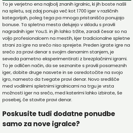
To je verjetno ena najbolj znanih igralnic, ki jih boste našli
na spletu, saj zdaj ponuja več kot 1700 iger v različnih
kategorijah, poleg tega pa mnoga pristanišča ponujajo
bonuse. Ta spletna mesta delujejo v skladu s pravili
nagradnih iger You.S. in jih lahko tržite, zaradi česar so na
voljo profesionalcem na mestih, kjer tradicionalne spletne
strani za igre na srečo niso sprejete. Preden igrate igre na
srečo za pravi denar s svojim denarnim stanjem, je
seveda pametno eksperimentirati z brezplačnimi igrami.
To je odličen način, da se seznanite s pravili posameznih
iger, dobite druge nasvete in se osredotočite na svojo
igro, namesto da tvegate pravi denar. Novo središče
med vodilnimi spletnimi igralnicami na trgu je vrsta
možnosti iger na srečo, med katerimi lahko izbirate, še
posebej, če stavite pravi denar.
Poskusite tudi dodatne ponudbe
samo za nove igralce?