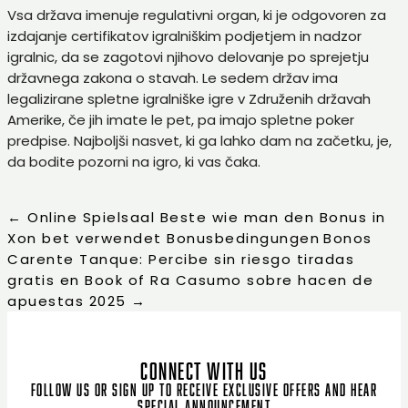
Vsa država imenuje regulativni organ, ki je odgovoren za
izdajanje certifikatov igralniškim podjetjem in nadzor
igralnic, da se zagotovi njihovo delovanje po sprejetju
državnega zakona o stavah. Le sedem držav ima
legalizirane spletne igralniške igre v Združenih državah
Amerike, če jih imate le pet, pa imajo spletne poker
predpise. Najboljši nasvet, ki ga lahko dam na začetku, je,
da bodite pozorni na igro, ki vas čaka.
←
Online Spielsaal Beste wie man den Bonus in
Xon bet verwendet Bonusbedingungen
Bonos
Carente Tanque: Percibe sin riesgo tiradas
gratis en Book of Ra Casumo sobre hacen de
apuestas 2025
→
CONNECT WITH US
Follow us or sign up to receive exclusive offers and hear
special announcement