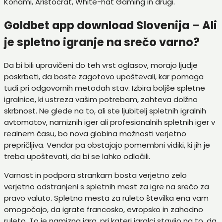
Konami, Aristocrat, White-hat Gaming in drugi.
Goldbet app download Slovenija – Ali
je spletno igranje na srečo varno?
Da bi bili upravičeni do teh vrst oglasov, morajo ljudje
poskrbeti, da boste zagotovo upoštevali, kar pomaga
tudi pri odgovornih metodah stav. Izbira boljše spletne
igralnice, ki ustreza vašim potrebam, zahteva dolžno
skrbnost. Ne glede na to, ali ste ljubitelj spletnih igralnih
avtomatov, namiznih iger ali profesionalnih spletnih iger v
realnem času, bo nova globina možnosti verjetno
prepričljiva. Vendar pa obstajajo pomembni vidiki, ki jih je
treba upoštevati, da bi se lahko odločili.
Varnost in podpora strankam bosta verjetno zelo
verjetno odstranjeni s spletnih mest za igre na srečo za
pravo valuto. Spletna mesta za ruleto številka ena vam
omogočajo, da igrate francosko, evropsko in zahodno
ruleto. To je namizna igra, pri kateri igralci stavijo na to, da