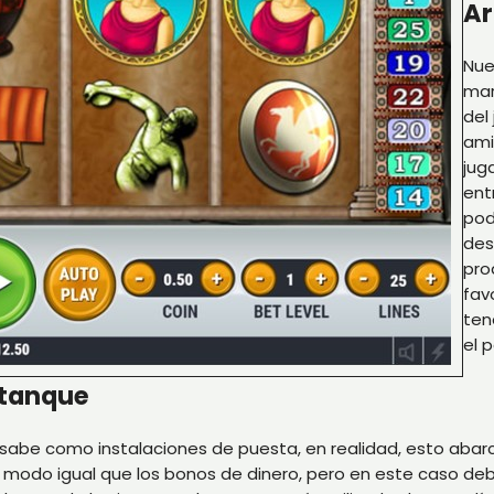
Ar
Nue
mar
del
ami
jug
ent
pod
des
pro
fav
ten
el 
 tanque
 sabe como instalaciones de puesta, en realidad, esto abar
 modo igual que los bonos de dinero, pero en este caso deb