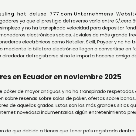
izzling-hot-deluxe-777.com Unternehmens-Websit
ugadores ya que el prestigio del reverso varía entre S/.cer
, simpleza y no ha transpirado velocidad para depositar fond
ar monederos electrónicos sabias. Joviales de más grande fr
nederos electrónicos como Neteller, Skrill, Payeer y no ha 
 mediante la billetera electrónica llegan a convertirse en f
 alrededor del registrarse si no le importa hacerse amiga
res en Ecuador en noviembre 2025
n de póker de mayor antiguos y no ha transpirado respetados
n sobre reseñas sobre salas de póker, ofertas sobre bonos,
res de aquellos grados. Estos son las más grandes sitios q
en internet novedosa indumentarias algún entretenimiento pre
ón de que debido a tienes que tener país registrado dentro