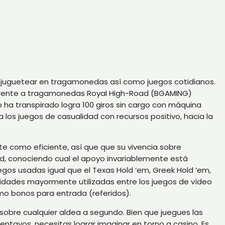
de juguetear en tragamonedas así­ como juegos cotidianos.
ferente a tragamonedas Royal High-Road (BGAMING)
 ha transpirado logra 100 giros sin cargo con máquina
os juegos de casualidad con recursos positivo, hacia la
e­ como eficiente, así que que su vivencia sobre
idad, conociendo cual el apoyo invariablemente está
egos usadas igual que el Texas Hold ‘em, Greek Hold ‘em,
lidades mayormente utilizadas entre los juegos de vídeo
omo bonos para entrada (referidos).
 sobre cualquier aldea a segundo. Bien que juegues las
avos, necesitas lograr imaginar en torno a casino. Es