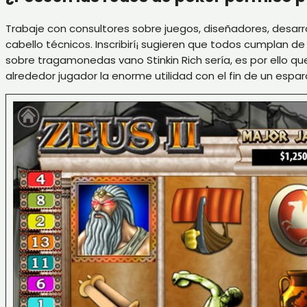
Trabaje con consultores sobre juegos, diseñadores, desarr
cabello técnicos. Inscribirí¡ sugieren que todos cumplan d
sobre tragamonedas vano Stinkin Rich serí­a, es por ello q
alrededor jugador la enorme utilidad con el fin de un espa