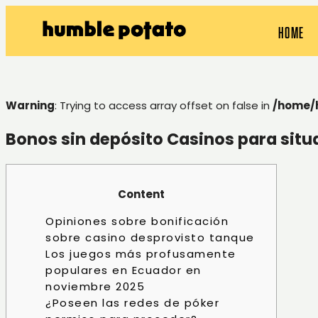
HOME
Warning
: Trying to access array offset on false in
/home/
Bonos sin depósito Casinos para situ
Content
Opiniones sobre bonificación
sobre casino desprovisto tanque
Los juegos más profusamente
populares en Ecuador en
noviembre 2025
¿Poseen las redes de póker