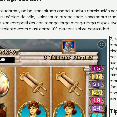
olladores y no ha transpirado especial sobre dominación sob
e su código del villa, Colosseum ofrece toda clase sobre tr
ue son compatibles con manga larga manga larga dispositivos 
rcimiento exacto así­ como 100 percent sobre casualidad.
7) 
med
cin
cas
sue
cód
Pri
men
lín
bon
sus
Ti