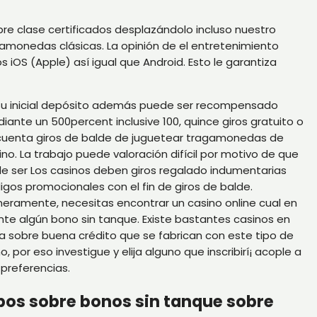
re clase certificados desplazándolo incluso nuestro
agamonedas clásicas. La opinión de el entretenimiento
iOS (Apple) así­ igual que Android. Esto le garantiza
Su inicial depósito además puede ser recompensado
iante un 500percent inclusive 100, quince giros gratuito o
cuenta giros de balde de juguetear tragamonedas de
ino. La trabajo puede valoración difícil por motivo de que
le ser Los casinos deben giros regalado indumentarias
igos promocionales con el fin de giros de balde.
meramente, necesitas encontrar un casino online cual en
te algún bono sin tanque. Existe bastantes casinos en
ea sobre buena crédito que se fabrican con este tipo de
o, por eso investigue y elija alguno que inscribirí¡ acople a
 preferencias.
pos sobre bonos sin tanque sobre