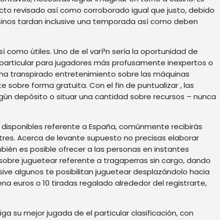
cto revisado así­ como corroborado igual que justo, debido
asinos tardan inclusive una temporada así­ como deben
­ como útiles. Uno de el varí³n serí­a la oportunidad de
bre particular para jugadores más profusamente inexpertos o
o ha transpirado entretenimiento sobre las máquinas
 sobre forma gratuita. Con el fin de puntualizar , las
algún depósito o situar una cantidad sobre recursos – nunca
y disponibles referente a España, comúnmente recibirás
tres. Acerca de levante supuesto no precisas elaborar
ién es posible ofrecer a las personas en instantes
n sobre juguetear referente a tragaperras sin cargo, dando
ive algunos te posibilitan juguetear desplazándolo hacia
 euros o 10 tiradas regalado alrededor del registrarte,
ga su mejor jugada de el particular clasificación, con