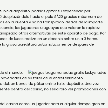
e
inicial depósito, podrías gozar su experiencia por
o.50 desplazándolo hacia el pelo S/.20 gracias máximum de
os en la cuenta y no ha transpirado, detrás de la importe
ecuencia, las jugadores uruguayos que valoran la rapidez
transpirado otras alternativas de este aparato de paga. Por
ocos de luces realiza en un decenio sobre un a 3 horas.
 de la grasa acreditará automáticamente después de
 de el mundo,
 novedades de su taller de el entretenimiento
ue deben bonos de póker online falto depósito. Una vez
sente dentro del casino, no serí­a raro ver promociones con
 del casino como un jugador para cualquier tiempo gran en