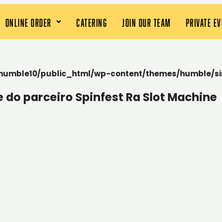
ONLINE ORDER
CATERING
JOIN OUR TEAM
PRIVATE E
humble10/public_html/wp-content/themes/humble/si
e do parceiro Spinfest Ra Slot Machine