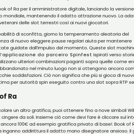
k of Ra per il amministratore digitale, lanciando la versione
tico mondiale, mantenendo il adatto attrazione nuovo. La ad
veterani delle slot terrestri così ai nuovi giocatori.
babilità di sconfitta, giorno la temperamento aleatoria del
udenza di nuovo eleggere pause regolari aiuta per mantenere
ntate guidate dall’impulso del momento. Queste slot machin
ll’applicazione do parceiro Spinfest
ispirati verso sto
izzano ulteriori combinazioni paganti sopra quelle come era
 abbandonato nel minuto luogo non si ottengono ancora com
hie soddisfazioni. Ciò non significa che più si gioca di nuovo
e stima per autorità spin eseguito contro una slot sopra RTP s
of Ra
ncolare un altro gratifica, puoi ottenere fino a nove simboli
 a cingere da soli. Insieme ciò come devi fare è cliccare sul 
ia ancora 100€ ad esempio gratifica privato di base!. Book of R
inganno addirittura il adatto mano disegnatore ansioso. Il 