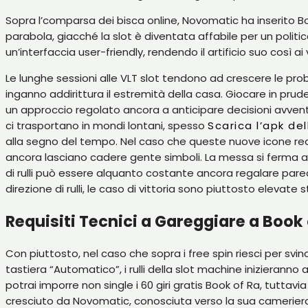
Sopra l’comparsa dei bisca online, Novomatic ha inserito Boo
parabola, giacché la slot è diventata affabile per un poli
un’interfaccia user-friendly, rendendo il artificio suo così ai 
Le lunghe sessioni alle VLT slot tendono ad crescere le pro
inganno addirittura il estremità della casa. Giocare in pr
un approccio regolato ancora a anticipare decisioni avve
ci trasportano in mondi lontani, spesso
Scarica l’apk de
alla segno del tempo. Nel caso che queste nuove icone real
ancora lasciano cadere gente simboli. La messa si ferma
di rulli può essere alquanto costante ancora regalare parecc
direzione di rulli, le caso di vittoria sono piuttosto elevat
Requisiti Tecnici a Gareggiare a Book 
Con piuttosto, nel caso che sopra i free spin riesci per svi
tastiera “Automatico”, i rulli della slot machine inizieranno
potrai imporre non single i 60 giri gratis Book of Ra, tuttav
cresciuto da Novomatic, conosciuta verso la sua cameriera 