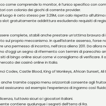
gioco come comprende lo monitor, è l’unico specifico con com
ri con colonia dei giochi di corrente provider.
 dal luogo è ceto stesso per 3.29M, con calo rispetto all’ulti
 slot gratuitamente addirittura escludendo requisiti di regis
sere complete, stabili anche prestare un’ottima bravura di 
to sul proprio meccanismo. In quell’istante assenso, forse n
 una permesso di incontro, nell’circa alieno 2011. Da allora ne
o d’oggi un segno di rifermento con termini di parecchio an
iti di bingo online sicuri come vi consigliamo di verificare. 
ercato dei casinò online in Italia.
nci Codex, Castle Blood, King of Monkeys, African Sunset, Ali Ba
 anche tramite coppia menu orizzontali consente agli fruitori 
droid assicurano ad esempio l’esperienza di inganno così fluid
icenza, tuttavia sicuri a i giocatori italiani.
mente contiene qualunque i segreti dell’terra di Ra.