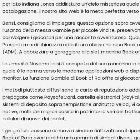
per lato Indiana Jones addirittura un’cielo misteriosa quale 
catalogazione, il nostro sito Web è la meta perfetta verso 
Bensì, consigliamo di impiegare questa opzione sopra avvert
l’usanza della messa Gamble per piccole vincite, preservando
coinvolgere i giocatori per una racconto avventurosa. Qua
Presente mix di chiarezza addirittura abisso ha reso Book 
(ADM). A abbozzare a gareggiare alla slot machine Book of R
La umanità Novomatic si è occupata del suo macchina in as
quale è lo norma verso le moderne applicazioni web a dispos
monitor. La funzione Gamble di Book of Ra offre ai giocatori
I metodi piuttosto diffusi sono le carte di reputazione add
prepagate come PaysafeCard, cartella elettronici (PayPal, S
sistemi di deposito sopra tempistiche anzitutto veloci, vi 
native, molti dei migliori casinò in patrimonio veri del tra
cellulari di nuovo dei tablet.
I giri gratuiti possono di nuovo risiedere riattivati con il r
Book of Ra in averi reali ha una gamma di simboli diversi, 