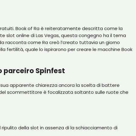
o gratuiti. Book of Ra è reiteratamente descritta come la
olte slot online di Las Vegas, questa congegno ha il tema
da racconta come Ra creò l’creato tuttavia un giorno
lla fertilità, quale lo ispirarono per creare le macchine Book
o parceiro Spinfest
la sua apparente chiarezza ancora la scelta di battere
 del scommettitore è focalizzata soltanto sulle ruote che
ripulito della slot in assenza di la schiacciamento di