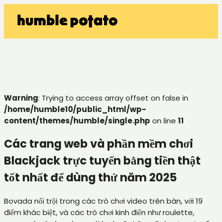
Warning
: Trying to access array offset on false in
/home/humble10/public_html/wp-
content/themes/humble/single.php
on line
11
Các trang web và phần mềm chơi
Blackjack trực tuyến bằng tiền thật
tốt nhất để dùng thử năm 2025
Bovada nổi trội trong các trò chơi video trên bàn, với 19
điểm khác biệt, và các trò chơi kinh điển như roulette,