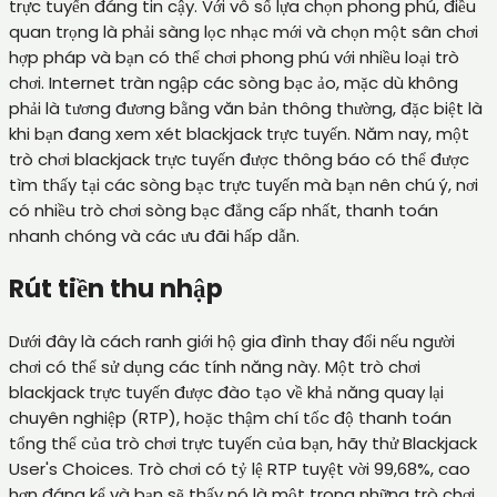
trực tuyến đáng tin cậy. Với vô số lựa chọn phong phú, điều
quan trọng là phải sàng lọc nhạc mới và chọn một sân chơi
hợp pháp và bạn có thể chơi phong phú với nhiều loại trò
chơi. Internet tràn ngập các sòng bạc ảo, mặc dù không
phải là tương đương bằng văn bản thông thường, đặc biệt là
khi bạn đang xem xét blackjack trực tuyến. Năm nay, một
trò chơi blackjack trực tuyến được thông báo có thể được
tìm thấy tại các sòng bạc trực tuyến mà bạn nên chú ý, nơi
có nhiều trò chơi sòng bạc đẳng cấp nhất, thanh toán
nhanh chóng và các ưu đãi hấp dẫn.
Rút tiền thu nhập
Dưới đây là cách ranh giới hộ gia đình thay đổi nếu người
chơi có thể sử dụng các tính năng này. Một trò chơi
blackjack trực tuyến được đào tạo về khả năng quay lại
chuyên nghiệp (RTP), hoặc thậm chí tốc độ thanh toán
tổng thể của trò chơi trực tuyến của bạn, hãy thử Blackjack
User's Choices. Trò chơi có tỷ lệ RTP tuyệt vời 99,68%, cao
hơn đáng kể và bạn sẽ thấy nó là một trong những trò chơi