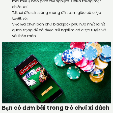
mãi mới lạ bao gồm trải nghiệm 'Chiến thắng một
chiếc xe'.
Tất cả đều sẵn sàng mang đến cảm giác cá cược
tuyệt vời.
Việc lựa chọn bàn chơi blackjack phù hợp nhất là rất
quan trọng để có được trải nghiệm cá cược tuyệt vời
và thỏa mãn.
Bạn có đếm bài trong trò chơi xì dách