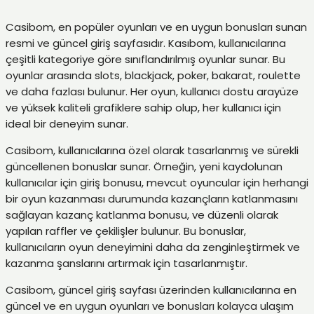
Casibom, en popüler oyunları ve en uygun bonusları sunan
resmi ve güncel giriş sayfasıdır. Kasıbom, kullanıcılarına
çeşitli kategoriye göre sınıflandırılmış oyunlar sunar. Bu
oyunlar arasında slots, blackjack, poker, bakarat, roulette
ve daha fazlası bulunur. Her oyun, kullanıcı dostu arayüze
ve yüksek kaliteli grafiklere sahip olup, her kullanıcı için
ideal bir deneyim sunar.
Casibom, kullanıcılarına özel olarak tasarlanmış ve sürekli
güncellenen bonuslar sunar. Örneğin, yeni kaydolunan
kullanıcılar için giriş bonusu, mevcut oyuncular için herhangi
bir oyun kazanması durumunda kazançların katlanmasını
sağlayan kazanç katlanma bonusu, ve düzenli olarak
yapılan raffler ve çekilişler bulunur. Bu bonuslar,
kullanıcıların oyun deneyimini daha da zenginleştirmek ve
kazanma şanslarını artırmak için tasarlanmıştır.
Casibom, güncel giriş sayfası üzerinden kullanıcılarına en
güncel ve en uygun oyunları ve bonusları kolayca ulaşım