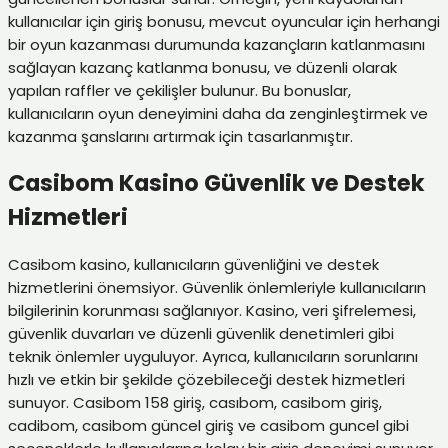
kullanıcılar için giriş bonusu, mevcut oyuncular için herhangi
bir oyun kazanması durumunda kazançların katlanmasını
sağlayan kazanç katlanma bonusu, ve düzenli olarak
yapılan raffler ve çekilişler bulunur. Bu bonuslar,
kullanıcıların oyun deneyimini daha da zenginleştirmek ve
kazanma şanslarını artırmak için tasarlanmıştır.
Casibom Kasino Güvenlik ve Destek
Hizmetleri
Casibom kasino, kullanıcıların güvenliğini ve destek
hizmetlerini önemsiyor. Güvenlik önlemleriyle kullanıcıların
bilgilerinin korunması sağlanıyor. Kasino, veri şifrelemesi,
güvenlik duvarları ve düzenli güvenlik denetimleri gibi
teknik önlemler uyguluyor. Ayrıca, kullanıcıların sorunlarını
hızlı ve etkin bir şekilde çözebileceği destek hizmetleri
sunuyor. Casibom 158 giriş, casıbom, casibom giriş,
cadibom, casibom güncel giriş ve casibom guncel gibi