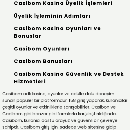
Casibom Kasino Üyelik İşlemleri
Üyelik İşleminin Adımları
Casibom Kasino Oyunları ve
Bonuslar
Casibom Oyunları
Casibom Bonusları
Casibom Kasino Güvenlik ve Destek
Hizmetleri
Casibom adlı kasino, oyunlar ve ödülle dolu deneyim
sunan popüler bir platformdur. 158 giriş yaparak, kullanıcılar
çeşitli oyunlar ve etkinliklerle tanışabilirler. Casibon ve
Cadibom gibi benzer platformlarla karşılaştırıldığında,
Casibom, kullanıcı dostu arayüz ve güvenli bir çevreye
sahiptir. Casibom giriş için, sadece web sitesine gidip