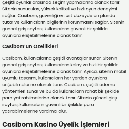
çeşitli oyunlar arasında seçim yapmalarına olanak tanır.
Sitenin sunucuları, yüksek kaliteli ve hızlı oyun deneyimi
sağlar. Casibom, güvenliği en üst düzeyde ön planda
tutar ve kullanıcıların bilgilerinin korunmasını sağlar. Sitenin
güncel giriş sayfası, kullanıcıların güvenli bir şekilde
oyunlara erişebilmelerine olanak tanır.
Casibom’un Özellikleri
Casibom, kullanıcılarına çeşitli avantajlar sunar. Sitenin
güncel giriş sayfası, kullanıcıların kolay ve hızlı bir şekilde
oyunlara erişebilmelerine olanak tanır. Ayrıca, sitenin mobil
uyumlu tasarımı, kullanıcıların her yerden oyunlara
erişebilmelerine olanak tanır. Casibom, çeşitli ödeme
yöntemleri sunar ve bu da kullanıcıların rahat bir şekilde
para yatırabilmelerine olanak tanır. Sitenin güncel giriş
sayfası, kullanıcıların güvenli bir şekilde para
yatırabilmelerine yardımcı olur.
Casibom Kasino Üyelik İşlemleri