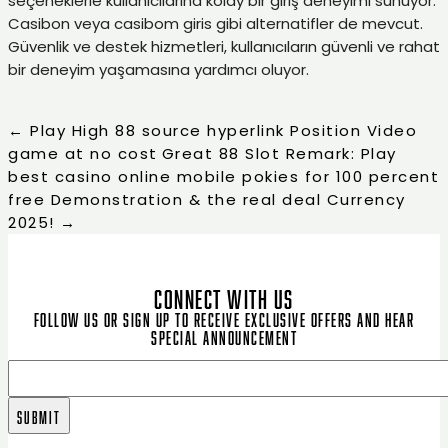
seçeneklerle kullanıcılarına kolay bir giriş deneyimi sunuyor.
Casibon veya casibom giris gibi alternatifler de mevcut.
Güvenlik ve destek hizmetleri, kullanıcıların güvenli ve rahat
bir deneyim yaşamasına yardımcı oluyor.
←
Play High 88 source hyperlink Position Video
game at no cost
Great 88 Slot Remark: Play
best casino online mobile pokies for 100 percent
free Demonstration & the real deal Currency
2025!
→
CONNECT WITH US
Follow us or sign up to receive exclusive offers and hear
special announcement