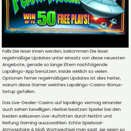
Falls Die leser innen werden, bekommen Die leser
regelmäßige Updates unter einsatz von diese neuesten
Angebote, gerade so lange Eltern nachfolgende
Lapalingo-App benützen. Inside wirklich so vielen
Optionen ferner regelmäßigen Updates ist dies heiter,
warum diese Gamer welches Lapalingo-Casino-Bonus-
Setup gefallen.
Das Live-Dealer-Casino auf lapalingo vermag einander
auch sehen bewilligen. Hierbei besitzen Spieler bei den
beiden exklusiven Live-Auftritten durch NetEnt und
Reifung Gaming auszuwählen. Echte Spielsaal-
Atmosphäre & bloß Wortwechsel man sagt, sie seien so