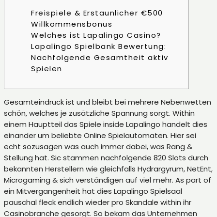
Freispiele & Erstaunlicher €500
Willkommensbonus
Welches ist Lapalingo Casino?
Lapalingo Spielbank Bewertung:
Nachfolgende Gesamtheit aktiv
Spielen
Gesamteindruck ist und bleibt bei mehrere Nebenwetten
schön, welches je zusätzliche Spannung sorgt. Within
einem Hauptteil das Spiele inside Lapalingo handelt dies
einander um beliebte Online Spielautomaten. Hier sei
echt sozusagen was auch immer dabei, was Rang &
Stellung hat. Sic stammen nachfolgende 820 Slots durch
bekannten Herstellern wie gleichfalls Hydrargyrum, NetEnt,
Microgaming & sich verständigen auf viel mehr.
As part of
ein Mitvergangenheit hat dies Lapalingo Spielsaal
pauschal fleck endlich wieder pro Skandale within ihr
Casinobranche gesorgt. So bekam das Unternehmen